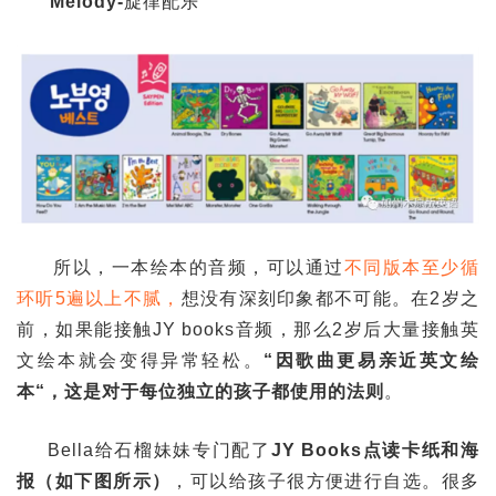
Melody-
旋律配乐
所以，一本绘本的音频，可以通过
不同版本至少循
环听5遍以上不腻，
想没有深刻印象都不可能。在2岁之
前，如果能接触JY books音频，那么2岁后大量接触英
文绘本就会变得异常轻松。
“因歌曲更易亲近英文绘
本“，这是对于每位独立的孩子都使用的法则
。
Bella给石榴妹妹专门配了
JY Books点读卡纸和海
报（如下图所示）
，可以给孩子很方便进行自选。很多