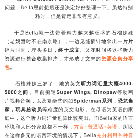
问题，Bella思前想后还是决定好好整理一下。虽然特别
耗时，但是肯定非常有意义。
于是Bella就一边带着精力越来越旺盛的石榴妹妹
（老妈暂时不在南京咯），一边见缝插针地拿出一片片
碎片时间，埋头多日，
终于成文
。又花时间将这些听力
资源进行整合收集排序，才形成了文末的
资源合集分享
包
。
石榴妹妹三岁了，她的英文
听力词汇量大概4000-
5000之间
，目前痴迷
Super Wings, Dinopaw
等动画
片视频音频，以及复杂些的如
Spiderman系列，恐龙当
家，玩具总动员
等难度的英文电影。在母语为英语的家
庭中，这个听力词汇量也算比较突出。而Bella家的语言
环境和大部分家庭都不一样，
方言+普通话+英语
，所以
在这样多元的语言环境的情况下，Bella
充分利用各种音