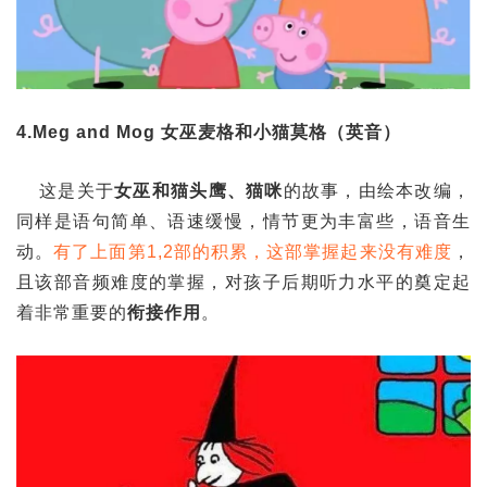
4.Meg and Mog 女巫麦格和小猫莫格（英音）
这是关于
女巫和猫头鹰、猫咪
的故事，由绘本改编，
同样是语句简单、语速缓慢，情节更为丰富些，语音生
动。
有了上面第1,2部的积累，这部掌握起来没有难度
，
且该部音频难度的掌握，对孩子后期听力水平的奠定起
着非常重要的
衔接作用
。