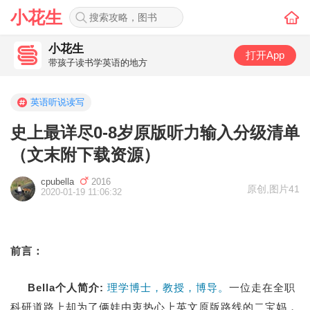
小花生
小花生
打开App
带孩子读书学英语的地方
英语听说读写
史上最详尽0-8岁原版听力输入分级清单
（文末附下载资源）
cpubella
2016
原创
,
图片41
2020-01-19 11:06:32
前言：
Bella个人简介:
理学博士，教授，博导。
一位走在全职
科研道路上却为了俩娃由衷热心上英文原版路线的二宝妈，