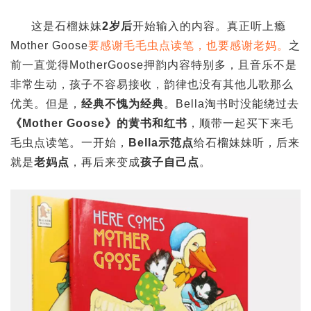
这是石榴妹妹
2岁后
开始输入的内容。真正听上瘾
Mother Goose
要感谢毛毛虫点读笔，也要感谢老妈。
之
前一直觉得MotherGoose押韵内容特别多，且音乐不是
非常生动，孩子不容易接收，韵律也没有其他儿歌那么
优美。但是，
经典不愧为经典
。Bella淘书时没能绕过去
《Mother Goose》的黄书和红书
，顺带一起买下来毛
毛虫点读笔。一开始，
Bella示范点
给石榴妹妹听，后来
就是
老妈点
，再后来变成
孩子自己点
。