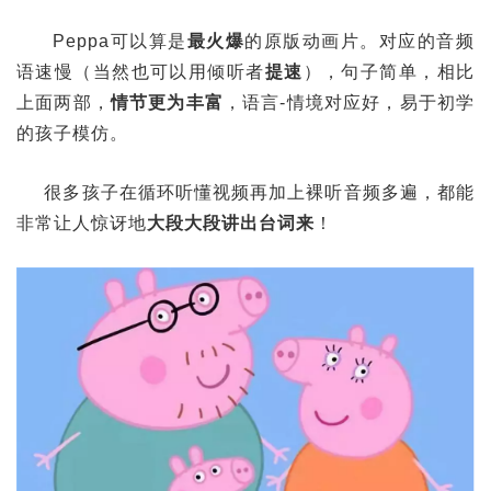
Peppa可以算是
最火爆
的原版动画片。对应的音频
语速慢（当然也可以用倾听者
提速
），句子简单，相比
上面两部，
情节更为丰富
，语言-情境对应好，易于初学
的孩子模仿。
很多孩子在循环听懂视频再加上裸听音频多遍，都能
非常让人惊讶地
大段大段讲出台词来
！