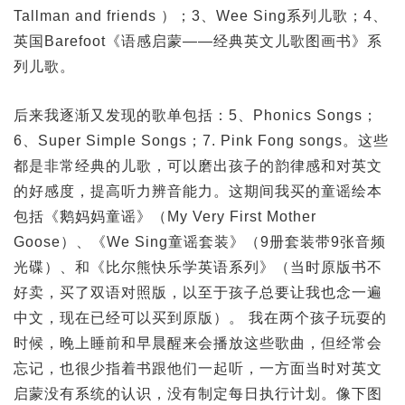
Tallman and friends ）；3、Wee Sing系列儿歌；4、
英国Barefoot《语感启蒙——经典英文儿歌图画书》系
列儿歌。
后来我逐渐又发现的歌单包括：5、Phonics Songs；
6、Super Simple Songs；7. Pink Fong songs。这些
都是非常经典的儿歌，可以磨出孩子的韵律感和对英文
的好感度，提高听力辨音能力。这期间我买的童谣绘本
包括《鹅妈妈童谣》（My Very First Mother
Goose）、《We Sing童谣套装》（9册套装带9张音频
光碟）、和《比尔熊快乐学英语系列》（当时原版书不
好卖，买了双语对照版，以至于孩子总要让我也念一遍
中文，现在已经可以买到原版）。 我在两个孩子玩耍的
时候，晚上睡前和早晨醒来会播放这些歌曲，但经常会
忘记，也很少指着书跟他们一起听，一方面当时对英文
启蒙没有系统的认识，没有制定每日执行计划。像下图