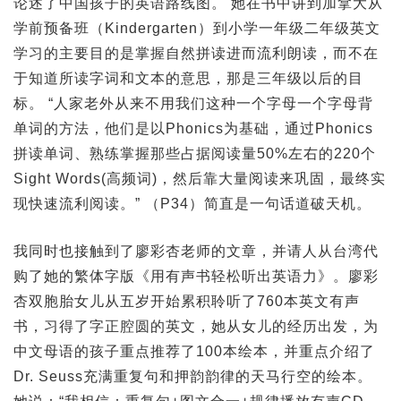
论述了中国孩子的英语路线图。 她在书中讲到加拿大从
学前预备班（Kindergarten）到小学一年级二年级英文
学习的主要目的是掌握自然拼读进而流利朗读，而不在
于知道所读字词和文本的意思，那是三年级以后的目
标。 “人家老外从来不用我们这种一个字母一个字母背
单词的方法，他们是以Phonics为基础，通过Phonics
拼读单词、熟练掌握那些占据阅读量50%左右的220个
Sight Words(高频词)，然后靠大量阅读来巩固，最终实
现快速流利阅读。” （P34）简直是一句话道破天机。
我同时也接触到了廖彩杏老师的文章，并请人从台湾代
购了她的繁体字版《用有声书轻松听出英语力》。廖彩
杏双胞胎女儿从五岁开始累积聆听了760本英文有声
书，习得了字正腔圆的英文，她从女儿的经历出发，为
中文母语的孩子重点推荐了100本绘本，并重点介绍了
Dr. Seuss充满重复句和押韵韵律的天马行空的绘本。