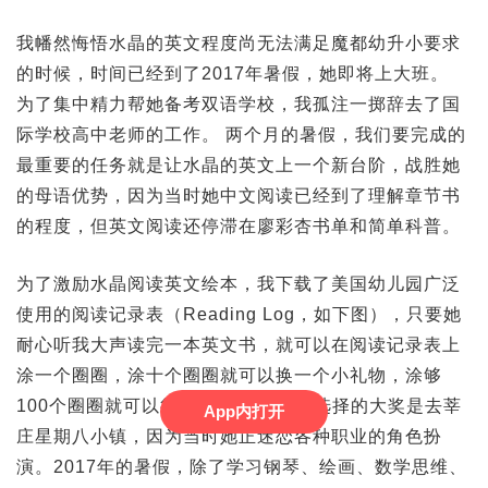
我幡然悔悟水晶的英文程度尚无法满足魔都幼升小要求
的时候，时间已经到了2017年暑假，她即将上大班。
为了集中精力帮她备考双语学校，我孤注一掷辞去了国
际学校高中老师的工作。 两个月的暑假，我们要完成的
最重要的任务就是让水晶的英文上一个新台阶，战胜她
的母语优势，因为当时她中文阅读已经到了理解章节书
的程度，但英文阅读还停滞在廖彩杏书单和简单科普。
为了激励水晶阅读英文绘本，我下载了美国幼儿园广泛
使用的阅读记录表（Reading Log，如下图），只要她
耐心听我大声读完一本英文书，就可以在阅读记录表上
涂一个圈圈，涂十个圈圈就可以换一个小礼物，涂够
100个圈圈就可以得到她的大奖。 她选择的大奖是去莘
App内打开
庄星期八小镇，因为当时她正迷恋各种职业的角色扮
演。2017年的暑假，除了学习钢琴、绘画、数学思维、