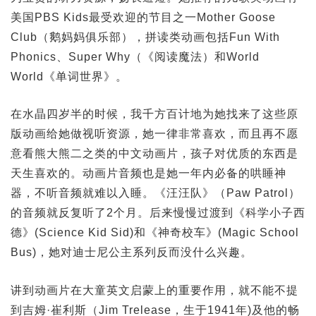
美国PBS Kids最受欢迎的节目之一Mother Goose
Club（鹅妈妈俱乐部），拼读类动画包括Fun With
Phonics、Super Why（《阅读魔法）和World
World《单词世界》。
在水晶四岁半的时候，我千方百计地为她找来了这些原
版动画给她做视听资源，她一律非常喜欢，而且再不愿
意看熊大熊二之类的中文动画片，孩子对优质的东西是
天生喜欢的。动画片音频也是她一年内必备的哄睡神
器，不听音频就难以入睡。《汪汪队》（Paw Patrol）
的音频就反复听了2个月。后来慢慢过渡到《科学小子西
德》(Science Kid Sid)和《神奇校车》(Magic School
Bus)，她对迪士尼公主系列反而没什么兴趣。
讲到动画片在大童英文启蒙上的重要作用，就不能不提
到吉姆·崔利斯（Jim Trelease，生于1941年)及他的畅