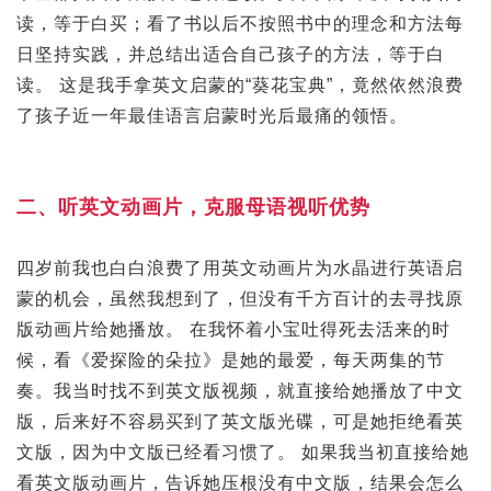
读，等于白买；看了书以后不按照书中的理念和方法每
日坚持实践，并总结出适合自己孩子的方法，等于白
读。 这是我手拿英文启蒙的“葵花宝典”，竟然依然浪费
了孩子近一年最佳语言启蒙时光后最痛的领悟。
二、听英文动画片，克服母语视听优势
四岁前我也白白浪费了用英文动画片为水晶进行英语启
蒙的机会，虽然我想到了，但没有千方百计的去寻找原
版动画片给她播放。 在我怀着小宝吐得死去活来的时
候，看《爱探险的朵拉》是她的最爱，每天两集的节
奏。我当时找不到英文版视频，就直接给她播放了中文
版，后来好不容易买到了英文版光碟，可是她拒绝看英
文版，因为中文版已经看习惯了。 如果我当初直接给她
看英文版动画片，告诉她压根没有中文版，结果会怎么