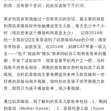
的我，没有那个意识，此处应该留下千行泪。
两岁到四岁前我做过一些有意识的尝试，最主要的就是
利用叽里呱啦软件给她播放英文儿歌，每天至少半个小
时（现在想来这个播放时间真是太少）。 记得2014年
的一天我在QQ文章里读到了叽里呱啦App的介绍，感觉
非常惊喜，如获至宝。在2014年，妈咪CAT带着一双儿
女——“包子”姐姐和“馒头”弟弟同硅谷工程师爸爸来到魔
都，开发了这款软件，我算是最早的用户之一吧，当时
我恨不得奔走相告，周围的朋友都在那时候知道了叽里
呱啦。当时叽里呱啦主要免费提供各种儿歌音频和一些
经典的原版动画片视频，我特别在意孩子的早期视力发
育，因而只为孩子播放歌单，很少看视频。
通过叽里呱啦，我了解到的英语儿歌歌单包括：1、鹅妈
妈童谣（Mother Goose）；2、苏西托曼儿歌（Susie