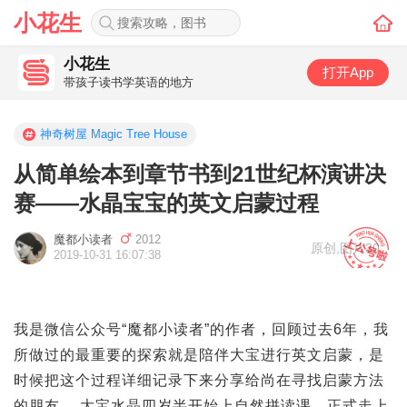
小花生
小花生
打开App
带孩子读书学英语的地方
神奇树屋 Magic Tree House
从简单绘本到章节书到21世纪杯演讲决
赛——水晶宝宝的英文启蒙过程
魔都小读者
2012
原创
,
图片30
2019-10-31 16:07:38
我是微信公众号“魔都小读者”的作者，回顾过去6年，我
所做过的最重要的探索就是陪伴大宝进行英文启蒙，是
时候把这个过程详细记录下来分享给尚在寻找启蒙方法
的朋友。 大宝水晶四岁半开始上自然拼读课，正式走上