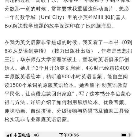
问题的过程，寓教于乐。 水晶在一年级数学学到立体和
分数那一章的时候，常常要求我重播这部动画片，想必
一年前数学城（Umi City）里的小英雄Milli 和机器人
Bot解决数学难题的故事深深印在了她的脑海里。
在我为英文启蒙非常焦虑的时候，我又看了一本书《0到
6岁从婴语到英语》（接力出版社出版），作者是想想妈
王洁，华东师范大学管理学硕士，童花树英语俱乐部创
始人。她儿子3个月开始英文启蒙，4岁时已经精读400
本原版英语绘本，精听逾800小时英语音频，能自主阅
读1500个单词的原版英语绘本。她希望“推动英语教育
平民化，让英语启蒙回归家庭”，写了这本书分享启蒙心
得与方法，详细介绍了如何利用原版绘本、优质音频、
趣味动画、自然拼读、分级读物与桥梁书及辅助工具轻
松实现非专业家庭英语启蒙。