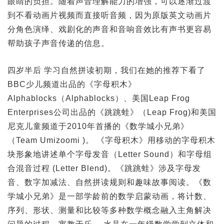
眼睛的负担。随着声音理解能力的增强，可以逐渐过渡
到不看动画片视频而直接听音频，因为原版英文动画片
分角色演绎、戏剧化的声音和音响音效比有声书更容易
帮助孩子声音传递的信息。
四岁半后 学习自然拼读初期，我们在她的推荐下看了
BBC少儿频道出品的《字母积木》
Alphablocks（Alphablocks）、美国Leap Frog
Enterprises公司出品的《跳跳蛙》（Leap Frog)和美国
尼克儿童频道于2010年首播的《数学城小兄弟》
（Team Umizoomi )。 《字母积木》用移动的字母积木
块形象地讲述单个字母发音（Letter Sound）和字母组
合混音过程 (Letter Blend)。《跳跳蛙》涉及字母发
音、数字加减法、自然拼读规则和趣味故事阅读。《数
学城小兄弟》是一部学龄前的数学启蒙动画，将计数、
序列、形状、测量和比较等多种数学概念融入主角解决