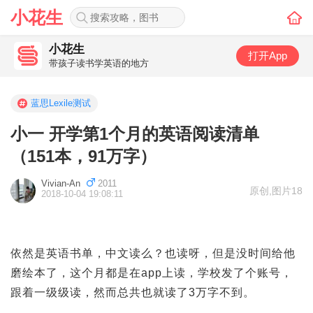
小花生
小花生
打开App
带孩子读书学英语的地方
蓝思Lexile测试
小一 开学第1个月的英语阅读清单
（151本，91万字）
Vivian-An
2011
原创
,
图片18
2018-10-04 19:08:11
依然是英语书单，中文读么？也读呀，但是没时间给他
磨绘本了，这个月都是在app上读，学校发了个账号，
跟着一级级读，然而总共也就读了3万字不到。