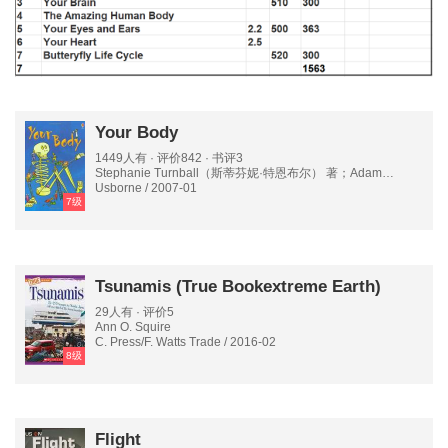
Your Body
1449人有 · 评价842 · 书评3
Stephanie Turnball（斯蒂芬妮·特恩布尔） 著；Adam
Larkum（亚当·拉科姆） 绘
Usborne / 2007-01
7级
Tsunamis (True Bookextreme Earth)
29人有 · 评价5
Ann O. Squire
C. Press/F. Watts Trade / 2016-02
8级
Flight