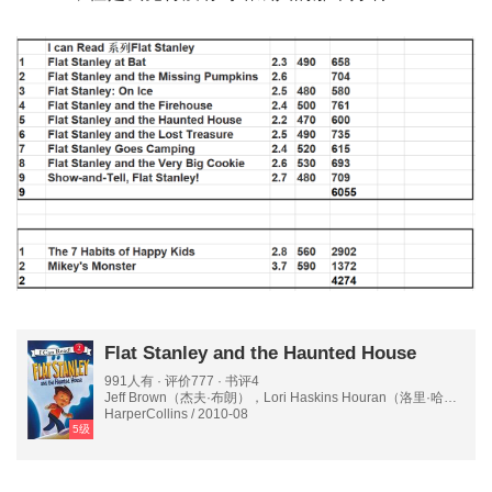
Flat Stanley and the Haunted House
991人有 · 评价777 · 书评4
Jeff Brown（杰夫·布朗），Lori Haskins Houran（洛里·哈斯
金斯·豪兰） 著；Macky Pamintuan（麦基·帕明川） 绘
HarperCollins / 2010-08
5级