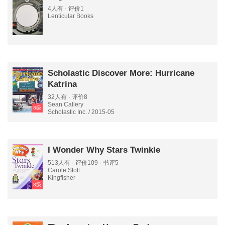
4人有 · 评价1
Lenticular Books
Scholastic Discover More: Hurricane
Katrina
32人有 · 评价8
Sean Callery
8级
Scholastic Inc. / 2015-05
I Wonder Why Stars Twinkle
513人有 · 评价109 · 书评5
Carole Stott
Kingfisher
8级