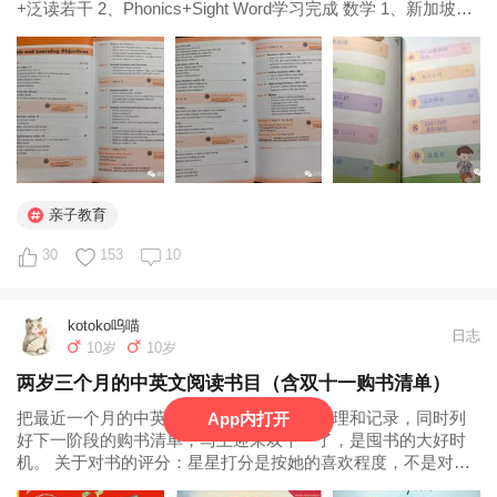
+泛读若干 2、Phonics+Sight Word学习完成 数学 1、新加坡数
学（一年级） 350页完成 2、奥数教程（一年级）50%+金牌奥
数（二年级）50% 其他 1、乐高科技...
亲子教育
30
153
10
kotoko呜喵
日志
10岁
10岁
两岁三个月的中英文阅读书目（含双十一购书清单）
App内打开
把最近一个月的中英文亲子阅读书目作一梳理和记录，同时列
好下一阶段的购书清单，马上迎来双十一了，是囤书的大好时
机。 关于对书的评分：星星打分是按她的喜欢程度，不是对书
本身的评价。五颗星表示极喜欢，频繁点播，妈妈有时需要把