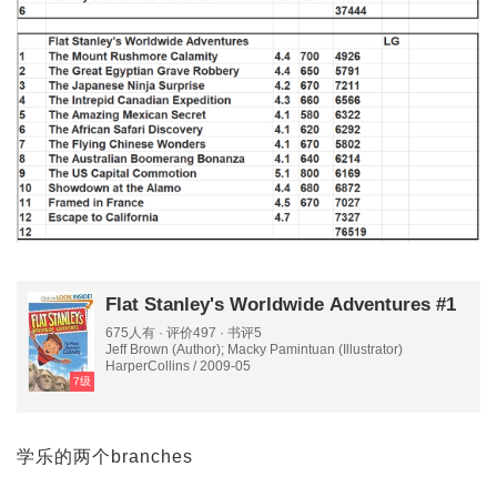
Flat Stanley's Worldwide Adventures #1
675人有 · 评价497 · 书评5
Jeff Brown (Author); Macky Pamintuan (Illustrator)
HarperCollins / 2009-05
7级
学乐的两个branches