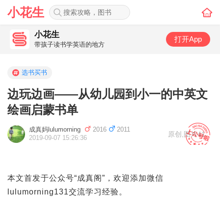
小花生
小花生
打开App
带孩子读书学英语的地方
选书买书
边玩边画——从幼儿园到小一的中英文
绘画启蒙书单
成真妈lulumorning
2016
2011
原创
,
图片41
2019-09-07 15:26:36
本文首发于公众号“成真阁”，欢迎添加微信
lulumorning131交流学习经验。