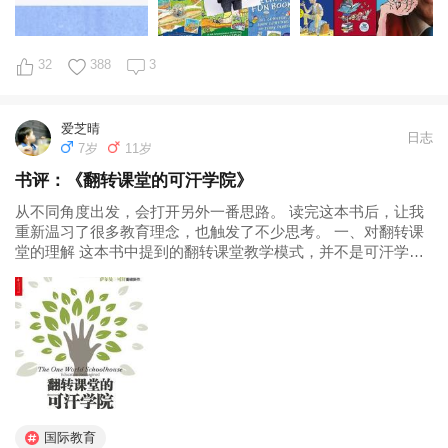
32
388
3
爱芝晴
日志
7岁
11岁
书评：《翻转课堂的可汗学院》
从不同角度出发，会打开另外一番思路。 读完这本书后，让我
重新温习了很多教育理念，也触发了不少思考。 一、对翻转课
堂的理解 这本书中提到的翻转课堂教学模式，并不是可汗学院
的独创的。在这之前，美国迈阿密大学在教授“经济学入门”时，
就尝试让学生先在家看录制好的视频，老师在课堂上对疑难问
题进行解答。 百度百科...
国际教育