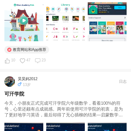
我个人对可汗学院...
教育网站和App推荐
10
47
23
昊昊妈2012
日志
13岁
可汗学院
今天，小朋友正式完成可汗学院六年级数学，看着100%的符
号，心里还颇有点成就感。两年前使用可汗学院的初衷，是为
了更好地学习英语，最后却得了无心插柳的结果—启蒙数学，
更重要的是，小朋友貌似学得还挺开心。一个个视频看完，一
题题做完，他喜欢这种挑战，不断增长的百分比，更是让他兴