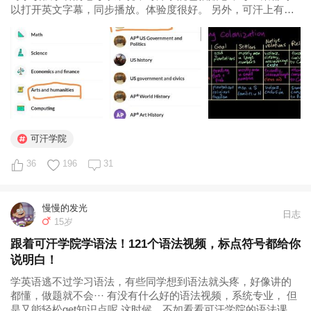
以打开英文字幕，同步播放。体验度很好。 另外，可汗上有一
些相关文章，内容略难，所以，五年级娃放弃了这部分。 每几
段视频后，有quiz。以大段阅读材料后，选择题为主，难度颇
大，五年级娃又一次...
可汗学院
36
196
31
慢慢的发光
日志
15岁
跟着可汗学院学语法！121个语法视频，标点符号都给你
说明白！
学英语逃不过学习语法，有些同学想到语法就头疼，好像讲的
都懂，做题就不会··· 有没有什么好的语法视频，系统专业， 但
是又能轻松get知识点呢 这时候，不如看看可汗学院的语法课