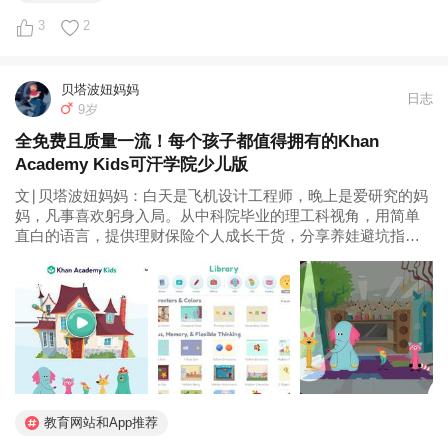
3
2
贝塔波妞妈妈
日志
9岁
全免费且质量一流！每个孩子都值得拥有的Khan
Academy Kids可汗学院少儿版
文∣贝塔波妞妈妈：白天是飞机设计工程师，晚上是爱研究的妈
妈，凡事喜欢躬身入局。从中科院毕业的理工科视角，用简单
直白的语言，提供理财保险个人成长干货，分享养娃避坑指
南，育儿育己路上，我们一起体验慢就是快，一起成为更好的
我们。 可汗学院少儿版，经过半年多的试用，现在来交作业
啦。 01 为什么推荐可汗...
教育网站和App推荐