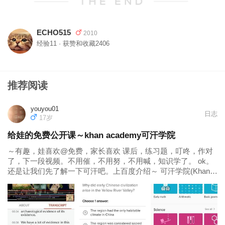
ECHO515
2010
经验11 · 获赞和收藏2406
推荐阅读
youyou01
日志
17岁
给娃的免费公开课～khan academy可汗学院
～有趣，娃喜欢@免费，家长喜欢 课后，练习题，叮咚，作对
了，下一段视频。不用催，不用努，不用喊，知识学了。 ok。
还是让我们先了解一下可汗吧。上百度介绍～ 可汗学院(Khan
Academy)，是由孟加拉裔美国人萨尔曼·可汗创立的一家教育性
非营利组织，主旨在于利用网络影片进行免费授课，现有关于
数学、历史...