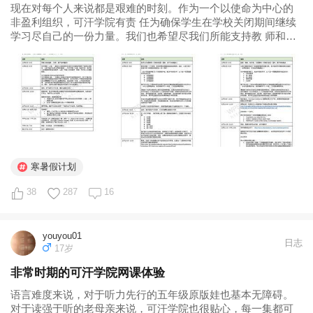
现在对每个人来说都是艰难的时刻。作为一个以使命为中心的
非盈利组织，可汗学院有责 任为确保学生在学校关闭期间继续
学习尽自己的一份力量。我们也希望尽我们所能支持教 师和家
长共同应对这一危机。 这些时间表是可直接应用或复制后修改
的模板，以更好地适应您的孩子、班级或地区的需 要。正如您
在下面的计划表中看...
寒暑假计划
38
287
16
youyou01
日志
17岁
非常时期的可汗学院网课体验
语言难度来说，对于听力先行的五年级原版娃也基本无障碍。
对于读强于听的老母亲来说，可汗学院也很贴心，每一集都可