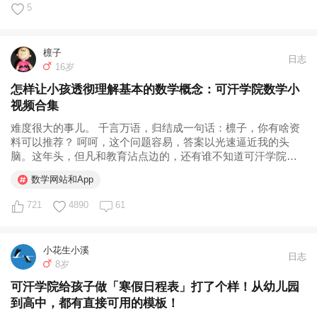
5
檩子
日志
16岁
怎样让小孩透彻理解基本的数学概念：可汗学院数学小
视频合集
难度很大的事儿。 千言万语，归结成一句话：檩子，你有啥资
料可以推荐？ 呵呵，这个问题容易，答案以光速逼近我的头
脑。这年头，但凡和教育沾点边的，还有谁不知道可汗学院啊
（Khan Academy)？前段时间他的故事被编成了鸡汤文，弄得
数学网站和App
我妈都知道，因为比尔盖茨都说他好牛。 好吧，这个故事你多
少也知道，咱们就...
721
4890
61
小花生小溪
日志
8岁
可汗学院给孩子做「寒假日程表」打了个样！从幼儿园
到高中，都有直接可用的模板！