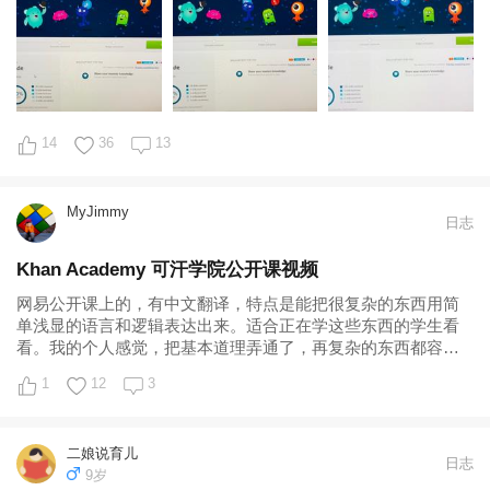
奋。 当然，学完不代表学好或学精。数学学习，我相信花友所
说的“刷粉”理论，可汗学院这就算小朋友刷的第一层粉，更重要
和更精彩还在后面，继续加油💪...
14
36
13
MyJimmy
日志
Khan Academy 可汗学院公开课视频
网易公开课上的，有中文翻译，特点是能把很复杂的东西用简
单浅显的语言和逻辑表达出来。适合正在学这些东西的学生看
看。我的个人感觉，把基本道理弄通了，再复杂的东西都容易
慢慢学上去。关键是现在的学校快速把知识塞给学生，学生其
1
12
3
实最基本的道理并没有搞清楚。 可汗学院创始人的TED演讲
http...
二娘说育儿
日志
9岁