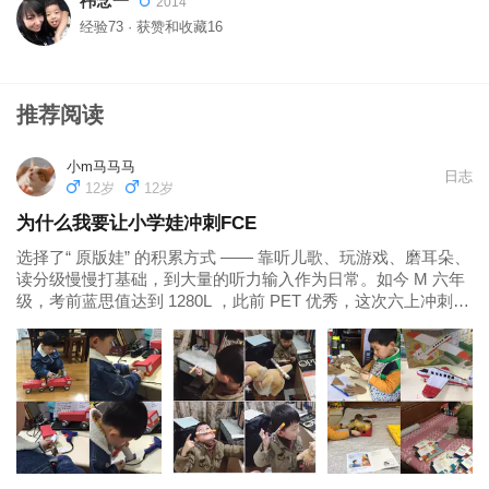
祎念一
2014
经验73 · 获赞和收藏16
推荐阅读
小m马马马
日志
12岁
12岁
为什么我要让小学娃冲刺FCE
选择了“ 原版娃” 的积累方式 —— 靠听儿歌、玩游戏、磨耳朵、
读分级慢慢打基础，到大量的听力输入作为日常。如今 M 六年
级，考前蓝思值达到 1280L ，此前 PET 优秀，这次六上冲刺
FCE 取得 165 分，从零基础启蒙到小学阶段冲击高阶英语证
书，这段路全靠家庭自主规划和孩子的持续积累。 二...