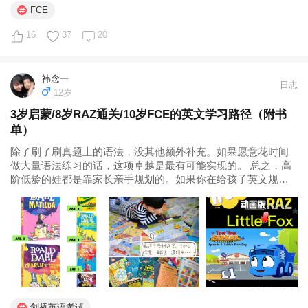
FCE
16
37
20
祎念一
日志
12岁
3岁启蒙/8岁RAZ通关/10岁FCE的英文学习路径（附书
单）
除了刷了刷真题上的语法，没其他额外补充。如果愿意花时间
做大量语法练习的话，这项卓越是最有可能实现的。 总之，高
阶低龄的娃都是靠家长亲手规划的。如果你在给孩子英文规划
的路上还有什么困惑，可以了解一下我的这套家长规划课～ 相
关阅读： 是什么？决定了家长为孩子花的每一分钱、每一分
钟，是投资还是浪费。 为什么要让小学娃冲刺FCE？这从来不
是一场应试的狂奔 小学生英文规划｜家长实战QA精编...
剑桥英语考试