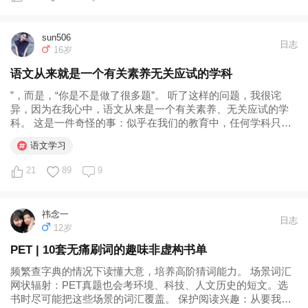
sun506
日志
16岁
语文从来就是一个有关素养无关应试的学科
”，而是，“你是不是做了很多题”。 听了这样的问题，我很诧
异，因为在我心中，语文从来是一个有关素养、无关应试的学
科。 这是一件奇怪的事：似乎在我们的教育中，任何学科只要
和考试扯上关系，那么它往往就会走向应试；而对于这个学科
语文学习
的佼佼者，人们普遍的第一反应也不是他有天赋或者他有素
养，而是他一定做了异常多的...
21
89
9
祎念一
日志
12岁
PET | 10套无痛刷词的趣味非虚构书单
频繁查字典的情况下读懂大意，培养高阶猜词能力。 场景词汇
网状辐射：PET真题也会考环境、科技、人文历史的短文。选
书时尽可能把这些场景的词汇覆盖。 保护阅读兴趣：从要我读