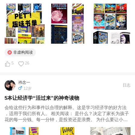
到我要读，中间只差了一本足够好玩的非虚构！ 相关内容 RAZ
| 从入门到通关，一篇理清所有困惑 3分钟定级KET/PET/FCE，
剑桥官方免费自测网站 为什么要让小学娃冲刺FCE？这从来不
是一场应试的狂奔 为什么顶尖中学的门票，是在小学里“偷
偷”发掉的？...
非虚构阅读
5
26
祎念一
日志
12岁
5本让经济学“活过来”的神奇读物
会给这些行为和事件以合理的解释。这是学习经济学的好方法
，适用于我们所有人。 相关阅读： 是什么？决定了家长为孩子
花的每一分钱、每一分钟，是投资还是浪费。 为什么要让小学
娃冲刺FCE？这从来不是一场应试的狂奔 哈利波特之后看什么
10岁男生心中英文书TOP10...