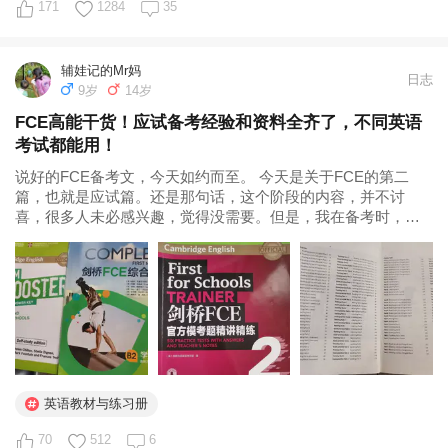
171
1284
35
辅娃记的Mr妈
日志
9岁
14岁
FCE高能干货！应试备考经验和资料全齐了，不同英语
考试都能用！
说好的FCE备考文，今天如约而至。 今天是关于FCE的第二
篇，也就是应试篇。还是那句话，这个阶段的内容，并不讨
喜，很多人未必感兴趣，觉得没需要。但是，我在备考时，看
到经验极其少。全网拼命搜刮，也没什么言之有物的启发经
验。一些老师的分享安排，用的材料特别专业。从家庭自鸡角
度，不太友好。我完全搞不动...
英语教材与练习册
70
512
6