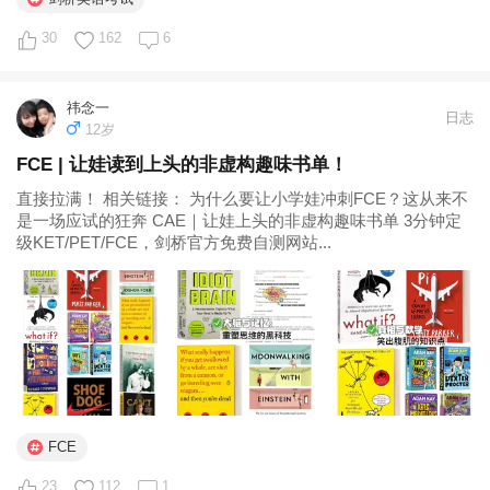
30
162
6
祎念一
日志
12岁
FCE | 让娃读到上头的非虚构趣味书单！
直接拉满！ 相关链接： 为什么要让小学娃冲刺FCE？这从来不
是一场应试的狂奔 CAE｜让娃上头的非虚构趣味书单 3分钟定
级KET/PET/FCE，剑桥官方免费自测网站...
FCE
23
112
1