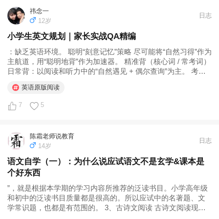
祎念一
日志
12岁
小学生英文规划｜家长实战QA精编
：缺乏英语环境。 聪明“刻意记忆”策略 尽可能将“自然习得”作为
主航道，用“聪明地背”作为加速器。 精准背（核心词 / 常考词）
日常背：以阅读和听力中的“自然遇见 + 偶尔查询”为主。 考前
或阶段目标前：集中、系统的词汇梳理和强化。 遇到瓶颈时：
英语原版阅读
因为词汇量不足导致阅读卡壳、兴趣下降时，可短期突破词汇
关。 相关阅读： 是什么？决定了家长为孩子花的每一分钱、每
7
5
一分钟，是投资还是浪费。 为什么要让小学娃冲刺FCE？这从
来不是一场应试的狂奔...
陈霜老师说教育
日志
14岁
语文自学（一）：为什么说应试语文不是玄学&课本是
个好东西
”，就是根据本学期的学习内容所推荐的泛读书目。小学高年级
和初中的泛读书目质量都是很高的。所以应试中的名著题、文
学常识题，也都是有范围的。 3、古诗文阅读 古诗文阅读现在
也提前了，古诗课内一年级就有，古文课内三年级开始学。总