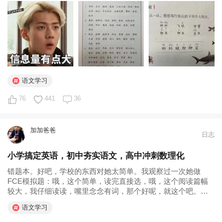
体来说，古诗文的阅读相对于现代文阅读，简单很多。这也是
为什么我们可以提前学初中的...
语文学习
76
441
36
加加爸爸
日志
小学搞定英语，初中夯实语文，高中冲刺数理化
错题本。好吧，学校的东西对她太简单。我观察过一次她做
FCE模拟题：哦，这个简单，读完直接选，哦，这个阅读篇幅
较大，我仔细读读，嘴里念念有词，那个好呢，就这个吧。我
旁边接了一句，从语法角度，不是吧，结果人家白我一眼，看
语文学习
答案，她是对的。我只好匿了。 关键是小学阶段抓英语又是符
合大多数人的学习规律的，当然...