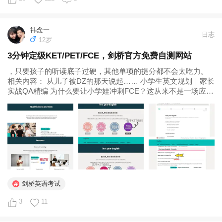
祎念一
日志
12岁
3分钟定级KET/PET/FCE，剑桥官方免费自测网站
，只要孩子的听读底子过硬，其他单项的提分都不会太吃力。
相关内容： 从儿子被DZ的那天说起…… 小学生英文规划｜家长
实战QA精编 为什么要让小学娃冲刺FCE？这从来不是一场应试
的狂奔 是什么？决定了家长为孩子花的每一分钱、每一分钟，
是投资还是浪费。...
剑桥英语考试
3
11