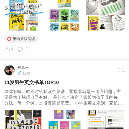
英语原版阅读
4
17
祎念一
日志
12岁
11岁男生英文书单TOP10
津津有味，时不时给我读个菜谱，紧接着就是一道应用题，主
要是为了炫耀自己有解。 是什么？决定了家长为孩子花的每一
分钱、每一分钟，是投资还是浪费。 小学生英文规划｜家长实
战QA精编 为什么要让小学娃冲刺FCE？这从来不是一场应试的
狂奔...