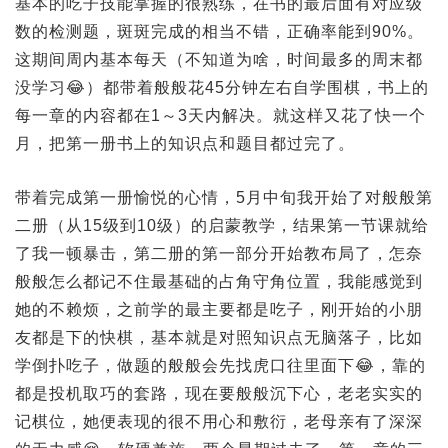
基本的吃子技能掌握的很熟练，在书的最后面有对应级
数的检测题，斑斑完成的相当不错，正确率能到90%。
这期间周内基本每天（不知道为啥，时间最多的周末都
没学习😂）都带着般般花45分钟左右自学围棋，书上的
每一章的内容都在1～3天内解决。就这样又花了快一个
月，把第一册书上的知识点和题目都过完了。
带着完成第一册愉悦的心情，5月中旬我开始了对般般第
二册（从15级到10级）的启蒙教学，结果第一节课就给
了我一顿暴击，第二册的第一部分开始教布局了，怎奈
般般怎么都记不住最基础的占角守角位置，我能感觉到
她的不赖烦，之前学的最主要都是吃子，刚开始的小朋
友都是下的快棋，基本就是对照知识点无脑落子，比如
学倒扑吃子，做题的般般会先找虎口往里面下😂，靠的
都是投机取巧的套路，现在要般般沉下心，老老实实的
记棋位，她便表现的很不用心和敷衍，老母亲有了深深