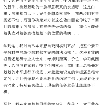
打，这种情况是非常非常常见的，作为和般般一起学棋
的新手，看般般吃的一脸得意我真的发虚呀，这是白
棋，黑棋都自己下，完全是想象棋谱呀，前两步咱有答
案还不怕，后面你确定对方就这么傻白甜被你吃了？而
且随着难度的加深，有些般般做错的题目，我也只能硬
着头皮对着答案找般般下的位置的毛病……
学到这，我对自己本来想自鸡围棋到五岁，把整个聂卫
平教材中的级位教材都学完的想法动摇了。这种专业的
项目还是得专业人士来，考虑到距离、价位、学习氛围
等，给般般在家附近找了个围棋班，试听课上老师先对
般般的水平进行了摸底，对般般知识点的掌握还是很肯
定的，并且告诫我不要再教多的内容了😓，她现在还没
有消化，特别在实战上，现在的任务就是让般般多下
棋。
至此，我在家鸡般般围棋的学习告一段落了。对于我在