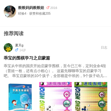
般般妈妈般般娃
2016
经验4 · 获赞和收藏205
推荐阅读
夏天g
日志
14岁
乖宝的围棋学习之启蒙篇
乖宝从中班的国庆开始启蒙学围棋，至今已三年，定到业余4段
（普娃一枚，还有点小粗心）。 这篇先聊聊乖宝的启蒙学习
吧。 乖宝启蒙班的10个孩子，全部都是中班的，9个孩子幼儿园
班上有围棋课，都是奔着要成为围棋高手来上课的，只有乖宝
是妈妈让来上的。中班孩子的启蒙主要是培养兴趣，在有兴趣
的基础上给点儿量...