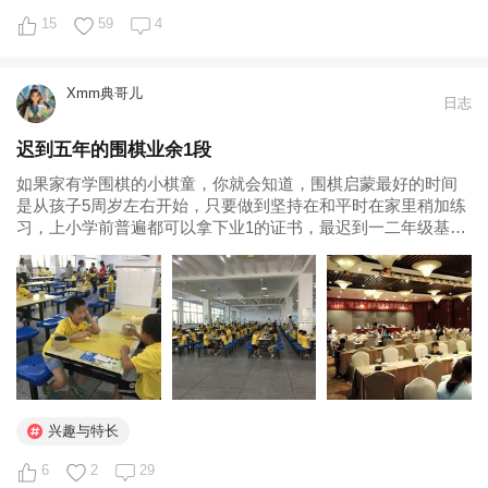
下棋的家长，有利有弊...
15
59
4
Xmm典哥儿
日志
迟到五年的围棋业余1段
如果家有学围棋的小棋童，你就会知道，围棋启蒙最好的时间
是从孩子5周岁左右开始，只要做到坚持在和平时在家里稍加练
习，上小学前普遍都可以拿下业1的证书，最迟到一二年级基本
可以达到了。 孩子正是从5周岁开始学棋，但是他直到这个四升
五的暑假，才和一众幼儿园的或一、二年级的弟弟妹妹们一起...
兴趣与特长
6
2
29