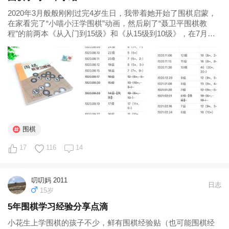
2020年3月般般刚刚过完4岁生日，我带着她开始了围棋启蒙，
在家看完了“小喵小汪学围棋”动画，然后刷了“聂卫平围棋教
程”的前两本《从入门到15级》和《从15级到10级》，在7月底
我们开始找围棋班学习，当时刚好是暑假，就只赶上暑假特训
班的最后一周课，然后就等到9月份围棋班开课在启蒙班正式学
习。 去年...
围棋
17
116
14
叨叨妈 2011
日志
15岁
5年围棋学习经验分享点滴
小花生上学围棋的孩子不少，鲜有围棋经验贴（也可能围棋经