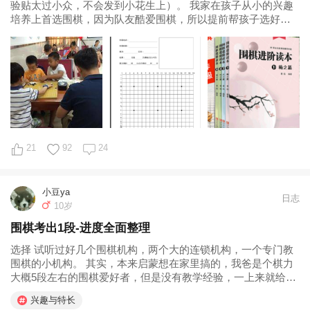
验贴太过小众，不会发到小花生上）。 我家在孩子从小的兴趣
培养上首选围棋，因为队友酷爱围棋，所以提前帮孩子选好
了；我虽然不会不懂围棋，但是也知道围棋是很好培养思维的
一项兴趣，所以我也特别支持。 娃从5岁启蒙学棋，10岁终止学
习，5年辛苦围棋学习路...
21
92
24
小豆ya
日志
10岁
围棋考出1段-进度全面整理
选择 试听过好几个围棋机构，两个大的连锁机构，一个专门教
围棋的小机构。 其实，本来启蒙想在家里搞的，我爸是个棋力
大概5段左右的围棋爱好者，但是没有教学经验，一上来就给孩
子讲角部定式，没两分钟，小朋友就毫无兴趣的跑了。 对于比
兴趣与特长
较小的小朋友，有趣是他们能坚持下去的最大动力，家里有会