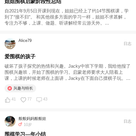
姐姐围棋启蒙阶段性总结
自2021年9月5日开课到现在，姐姐已经上了约14节围棋课，学
到了“接不归”。 和其他很多方面的学习一样，姐姐不求甚解，
专注力不够，上课、做题、听讲解经常云游天外。
——————以上是2021.10.28、以下是2022.2.14的分割线
—————— 第二学期围棋课程开始了，2月12日开课，依旧
Alice79
是...
日志
爱围棋的孩子
破坏了孩子探究的热情和兴趣。Jacky中班下学期，我给他报了
围棋兴趣班，开始了围棋的学习。启蒙老师要求大人陪着上
课，上课的时候老师在上面讲，Jacky在下面自己摆棋子玩。
Jacky一玩，其他小朋友也开始玩。老师说你们先停下，听我说
兴趣与特长
完再摆。但Jacky停不了两分钟，就又开始摆弄。我忍不住问
他：“你...
41
77
43
般般妈妈般般娃
日志
10岁
围棋学习—年小结