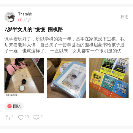
Trista瑜
日志
12岁
7岁半女儿的“慢慢”围棋路
课学着玩好了，所以学棋的第一年，基本在家就没下过棋。我
后来看老师太佛，自己买了一套李世石的围棋启蒙书给孩子过
了一遍，也就这样了。 一直以来，女儿都有一个很明显的优
点，就是坐得住、听话懂事。我们围棋启蒙老师主业是一位高
校思政老师，因此女儿这样的孩子在班级里就特别得老师的眼
缘，也表现出了很明显的对女儿的喜爱...
围棋
2
20
11