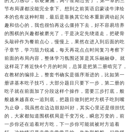
的无力感😔，软硬兼施，两个星期过去了，第一章的三
节布局课都没能完全拿下。想到之前英语启蒙读牛津绘
本的也有这种时期，最后是靠换其它绘本重新调动起兴
趣和信心的，我也很怕再这么僵持下去，好不容易培养
的围棋的兴趣都被磨光了，于是决定先绕道走，把硬骨
头敲碎作为餐前点心，慢慢上，果然在进入到后面的吃
子章节，学习阻力锐减，每天再花点点时间复习考察下
前面的布局内容，整体学习氛围还算是其乐融融😅。就
这样花了将近快4个月的时间，总算是把第二册啃完了，
在教材的编排上，整套书确实是循序渐进的，比如第一
册讲基本吃子技巧，大部分题目只要下一步，第二册的
吃子就在前面加了分段这样个操作，需要三步打底，般
般越来越喜欢一追到底，把题目做到把对方棋子吃到嘴
为止😅，我虽然在边边鼓励叫好，其实心里还是很担忧
的，大家都知道围棋棋局是千变万化，瞬息万变的，前
一步你还在追着对方吃，下一步你可能就被对方追着