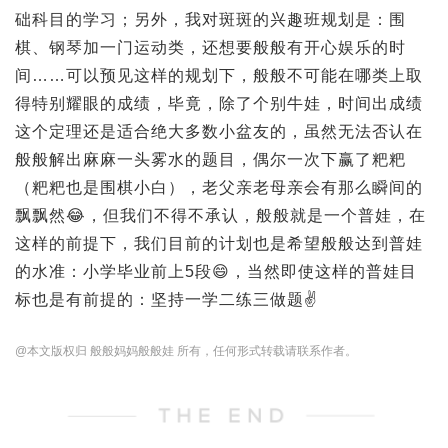
础科目的学习；另外，我对斑斑的兴趣班规划是：围
棋、钢琴加一门运动类，还想要般般有开心娱乐的时
间……可以预见这样的规划下，般般不可能在哪类上取
得特别耀眼的成绩，毕竟，除了个别牛娃，时间出成绩
这个定理还是适合绝大多数小盆友的，虽然无法否认在
般般解出麻麻一头雾水的题目，偶尔一次下赢了粑粑
（粑粑也是围棋小白），老父亲老母亲会有那么瞬间的
飘飘然😂，但我们不得不承认，般般就是一个普娃，在
这样的前提下，我们目前的计划也是希望般般达到普娃
的水准：小学毕业前上5段😄，当然即使这样的普娃目
标也是有前提的：坚持一学二练三做题✌️
@本文版权归 般般妈妈般般娃 所有，任何形式转载请联系作者。