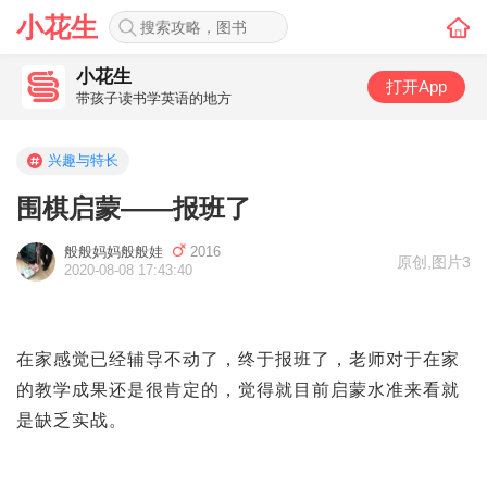
小花生
小花生
打开App
带孩子读书学英语的地方
兴趣与特长
围棋启蒙——报班了
般般妈妈般般娃
2016
原创
,
图片3
2020-08-08 17:43:40
在家感觉已经辅导不动了，终于报班了，老师对于在家
的教学成果还是很肯定的，觉得就目前启蒙水准来看就
是缺乏实战。