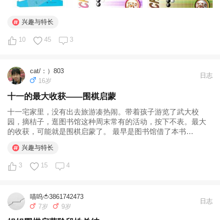
兴趣与特长
10
45
3
cat/：）803
日志
16岁
十一的最大收获——围棋启蒙
十一宅家里，没有出去旅游凑热闹。带着孩子游览了武大校
园，摘桔子，逛图书馆这种周末常有的活动，按下不表。最大
的收获，可能就是围棋启蒙了。 最早是图书馆借了本书
https://img.xiaohuasheng.cn/Douban/Book/s22791636.jpg 打算
兴趣与特长
陪着孩子一起玩。结果发现孩子...
3
15
4
喵呜🍅3861742473
日志
7岁
9岁