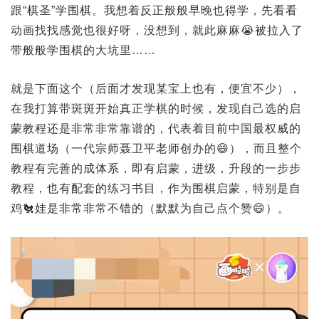
跟“棋圣”学围棋。我想着反正般般早晚也得学，先看看
动画找找感觉也很好呀，没想到，就此麻麻😭被拉入了
带般般学围棋的大坑里……
就是下面这个（后面才发现某宝上也有，便宜不少），
在我打算带斑斑开始真正学棋的时候，发现自己选的启
蒙教程还是非常非常靠谱的，代表着目前中国最权威的
围棋道场（一代宗师聂卫平老师创办的😄），而且整个
教程有完善的成体系，即有启蒙，进级，升段的一步步
教程，也有配套的练习书目，作为围棋启蒙，特别是自
鸡🐔娃是非常非常不错的（默默为自己点个赞😄）。