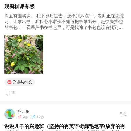
观围棋课有感
周五有围棋课。 我下班后过去，还不到六点半。老师正在说练
习，让拿出书，我担心小家伙不知道把书拿出来，赶快去找他
的书包，一看果然书在书包里，可是找遍了书包也没有找到他
的文具盒，只好把书给送过去了。敲敲门，让老师把书给了
他，小家伙看见我笑了笑。 我就在外面看。越看越焦急越看越
生气，想着下课一定要问老师...
兴趣与特长
19
鱼儿兔
日志
9岁
12岁
说说儿子的兴趣班（坚持的有英语街舞毛笔字/放弃的有