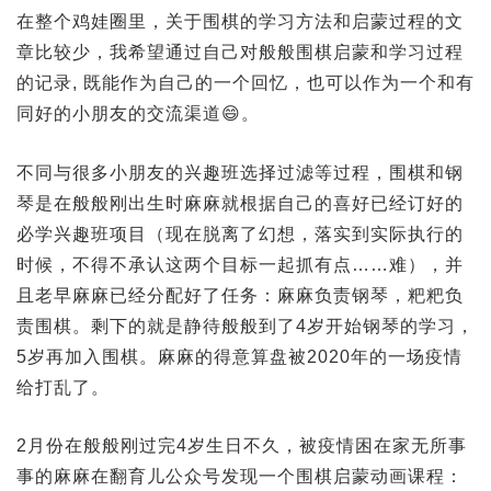
在整个鸡娃圈里，关于围棋的学习方法和启蒙过程的文
章比较少，我希望通过自己对般般围棋启蒙和学习过程
的记录, 既能作为自己的一个回忆，也可以作为一个和有
同好的小朋友的交流渠道😄。
不同与很多小朋友的兴趣班选择过滤等过程，围棋和钢
琴是在般般刚出生时麻麻就根据自己的喜好已经订好的
必学兴趣班项目（现在脱离了幻想，落实到实际执行的
时候，不得不承认这两个目标一起抓有点……难），并
且老早麻麻已经分配好了任务：麻麻负责钢琴，粑粑负
责围棋。剩下的就是静待般般到了4岁开始钢琴的学习，
5岁再加入围棋。麻麻的得意算盘被2020年的一场疫情
给打乱了。
2月份在般般刚过完4岁生日不久，被疫情困在家无所事
事的麻麻在翻育儿公众号发现一个围棋启蒙动画课程：