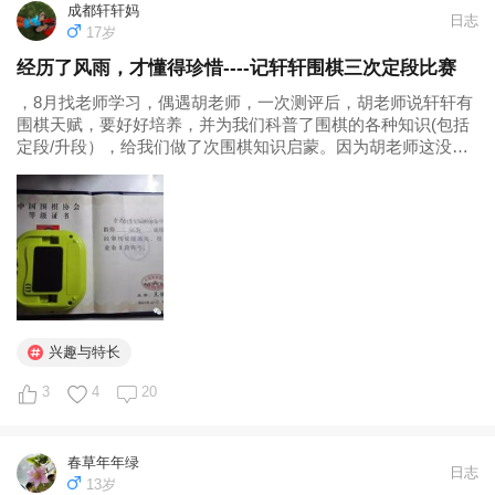
成都轩轩妈
日志
17岁
经历了风雨，才懂得珍惜----记轩轩围棋三次定段比赛
，8月找老师学习，偶遇胡老师，一次测评后，胡老师说轩轩有
围棋天赋，要好好培养，并为我们科普了围棋的各种知识(包括
定段/升段），给我们做了次围棋知识启蒙。因为胡老师这没有
合适的班，于9月开始成都棋院插班学习的时光（其他学员已经
学了一年）。自学围棋入门，并与学了一年的孩子一起学习这
件事情，让我和儿子各种...
兴趣与特长
3
4
20
春草年年绿
日志
13岁