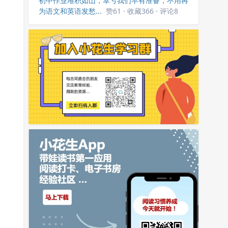
初中作业堆积如山，幸亏我们早有准备，不用再
为语文和英语发愁...
赞61 · 收藏366 · 评论8