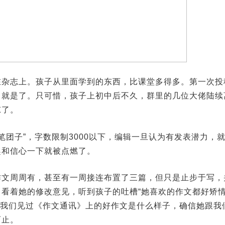
在杂志上。孩子从里面学到的东西，比课堂多得多。第一次投
力就是了。只可惜，孩子上初中后不久，群里的几位大佬陆续
凉了。
笔团子”，字数限制3000以下，编辑一旦认为有发表潜力，
趣和信心一下就被点燃了。
作文周周有，甚至有一周接连布置了三篇，但只是止步于写，
看着她的修改意见，听到孩子的吐槽“她喜欢的作文都好矫情
。我们见过《作文通讯》上的好作文是什么样子，确信她跟我
而止。