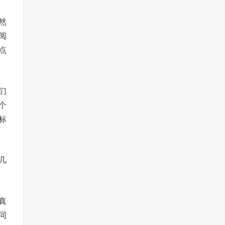
然
阅
点
们
个
标
几
真
同