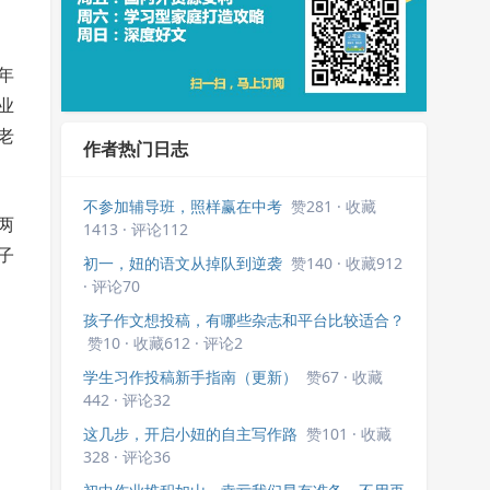
年
业
老
作者热门日志
不参加辅导班，照样赢在中考
赞281 · 收藏
两
1413 · 评论112
子
初一，妞的语文从掉队到逆袭
赞140 · 收藏912
· 评论70
孩子作文想投稿，有哪些杂志和平台比较适合？
赞10 · 收藏612 · 评论2
学生习作投稿新手指南（更新）
赞67 · 收藏
442 · 评论32
这几步，开启小妞的自主写作路
赞101 · 收藏
328 · 评论36