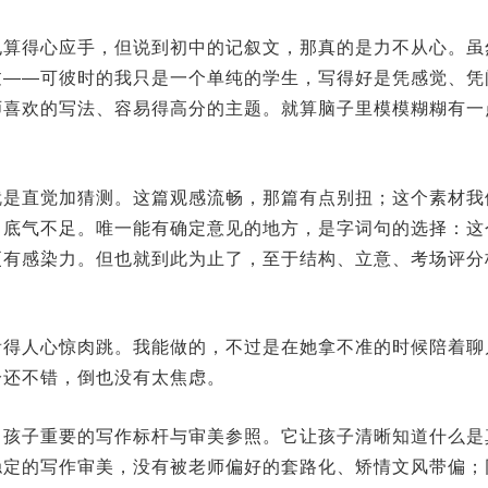
也算得心应手，但说到初中的记叙文，那真的是力不从心。虽
过——可彼时的我只是一个单纯的学生，写得好是凭感觉、凭
师喜欢的写法、容易得高分的主题。就算脑子里模模糊糊有一
。
就是直觉加猜测。这篇观感流畅，那篇有点别扭；这个素材我
，底气不足。唯一能有确定意见的地方，是字词句的选择：这
更有感染力。但也就到此为止了，至于结构、立意、考场评分
看得人心惊肉跳。我能做的，不过是在她拿不准的时候陪着聊
分还不错，倒也没有太焦虑。
了孩子重要的写作标杆与审美参照。它让孩子清晰知道什么是
稳定的写作审美，没有被老师偏好的套路化、矫情文风带偏；