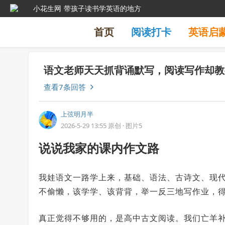
小花生网
带孩子读书学英语的地方
首页
阅读打卡
英语启
语文老师天天抓背诵默写，阅读写作却教
查看7条回答
上弦明月半
2026-5-29 13:55
原创
·
图片5
说说我家的课内作文路
我娃语文一路学上来，基础、语法、古诗文、现
不偷懒，该学学、该背背，举一反三地写作业，得
真正觉得不够用的，是高中古文阅读。我们亡羊