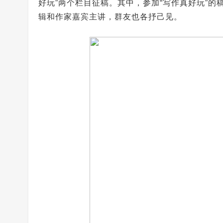
好玩”两个栏目征稿。其中，参加“写作真好玩”
辑和作家嘉宾主讲，群友也各抒己见。