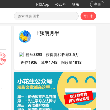
下载App
公众号
登录
注册
写日志
上弦明月半
粉丝
3893
获得赞和收藏
3.5万
创作
1926
藏书
1748
阅读量
1018
，