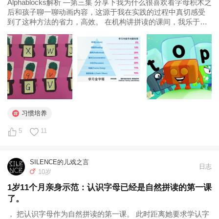
Alphablocks解析 —第三集 分享下我为什么很喜欢看字母积木之
后和孩子聊一聊动画内容，这源于我在实践的过程中真切感受
到了这种方法的省力，高效。 在机构讲拼读的课间，我乐于给
孩子播放字母积木等系列动画，也会和孩子们讨论其中的情节...
习惯培养
5
11
SILENCE的儿戏之言
日志
10岁
1岁11个月亲身示范：认识字母已经是自然拼读的第一课
了。
， 把认识字母作为自然拼读的第一课。 此时距离她要求学认字