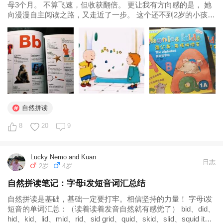
母3个月。 不算飞速，但收获翻倍。 更让我有方向感的是， 她
向漫漫自主阅读之路，又走近了一步。 这个还不到2岁的小孩儿
不一定会在未来的某年某天， 自己捧着书， 不再是背诵， 而是
自己拼读、听懂， 然后哈哈大笑，享受自己读书的乐趣吧...
自然拼读
8
20
9
Lucky Nemo and Kuan
日志
2岁
4岁
自然拼读笔记：字母i发短音词汇总结
自然拼读是基础，基础一定要打牢。相信坚持的力量！ 字母i发
短音的单词汇总：（读着读着发音自然就有感觉了） bid、did、
hid、kid、lid、mid、rid、sid grid、quid、skid、slid、squid it、