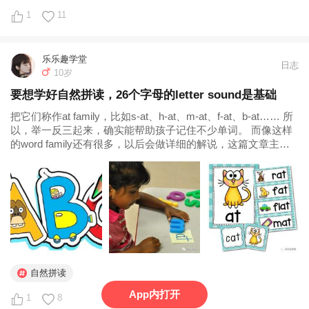
1
11
乐乐趣学堂
日志
10岁
要想学好自然拼读，26个字母的letter sound是基础
把它们称作at family，比如s-at、h-at、m-at、f-at、b-at…… 所
以，举一反三起来，确实能帮助孩子记住不少单词。 而像这样
的word family还有很多，以后会做详细的解说，这篇文章主要
是想给大家分享26个字母的 letter sound，帮助孩子们打好自然
拼读...
自然拼读
App内打开
1
8