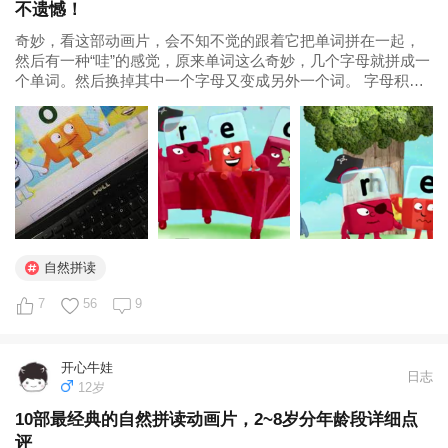
不遗憾！
奇妙，看这部动画片，会不知不觉的跟着它把单词拼在一起，
然后有一种“哇”的感觉，原来单词这么奇妙，几个字母就拼成一
个单词。然后换掉其中一个字母又变成另外一个词。 字母积木
本身就是学习和巩固自然拼读很好的素材，和娃聊字母积木就
像和闺蜜聊电视剧情一样，能够更深入了解动画的内容，使人
印象深刻！解放...
自然拼读
7
56
9
开心牛娃
日志
12岁
10部最经典的自然拼读动画片，2~8岁分年龄段详细点
评