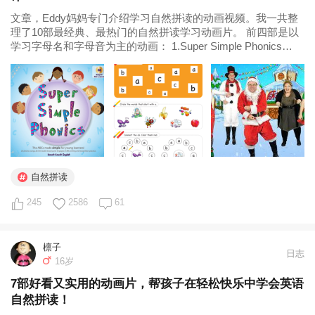
文章，Eddy妈妈专门介绍学习自然拼读的动画视频。我一共整
理了10部最经典、最热门的自然拼读学习动画片。 前四部是以
学习字母名和字母音为主的动画： 1.Super Simple Phonics
2.Bounce Patrol Alphabet 3.Leap Frog跳跳蛙 4.Kid's ABC 后六
部是以...
自然拼读
245
2586
61
檩子
日志
16岁
7部好看又实用的动画片，帮孩子在轻松快乐中学会英语
自然拼读！