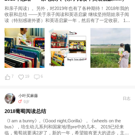
和亲子阅读）。另外，对2019年也有了各种期待！ 2018年我的
收获和总结 ——关于亲子阅读和英语启蒙 继续坚持陪娃亲子阅
读（特别感谢外婆）和英语启蒙一年，然后有了一定收获。 1，
古诗 经上午娃刚睡醒，穿衣服时候检测，现在娃可以自己背7首
了，《咏鹅》，《静夜思》，《锄禾》，《春晓》，《咏
柳》，《回乡偶书...
7
19
6
小叶买麻藤
日志
9岁
2018葡萄阅读总结
《I am a bunny》,《Good night,Gorilla》，《wheels on the
bus》，培生幼儿系列和国家地理pre中的几本。 2019已经来
临，葡萄就要满2岁了，新的一年，希望能有更大的进步，主要