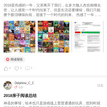
2018是伤感的一年，父亲离开了我们，众多大咖人杰也相继去
世，让人感觉一个时代结束了。但是生活还要继续，我们只能
擦干眼泪继续向前，迎接下一个时代的到来。 伤感了一年，总
归还是要振作起来的。再简单的总结也要写。 首先来说说小书
虫： 一、运动 小书虫能够每周保持10小时以上的户外运动时
间，除了足球和...
阅读报告
4
3
2
Delphine_C_C
日志
8岁
2018亲子阅读总结
神圣的事情，绘本也只是游戏毯上普普通通的玩具，想到时就