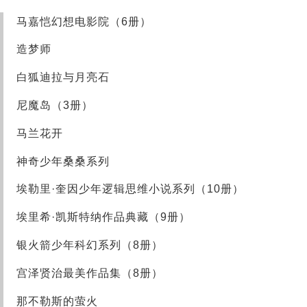
马嘉恺幻想电影院（6册）
造梦师
白狐迪拉与月亮石
尼魔岛（3册）
马兰花开
神奇少年桑桑系列
埃勒里·奎因少年逻辑思维小说系列（10册）
埃里希·凯斯特纳作品典藏（9册）
银火箭少年科幻系列（8册）
宫泽贤治最美作品集（8册）
那不勒斯的萤火