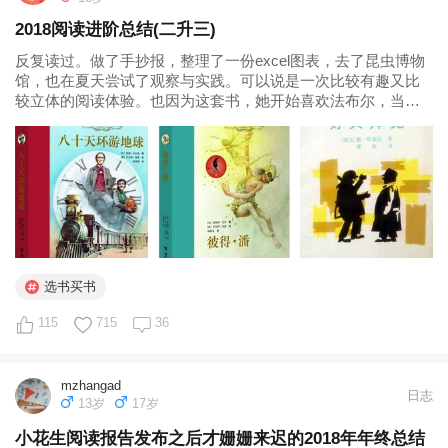
2018阅读进阶总结(二升三)
反复读过。做了手抄报，整理了一份excel图表，去了昆虫博物
馆，也在夏天尝试了观察与实践。可以说是一次比较有趣又比
较立体的阅读体验。也因为这套书，她开始喜欢法布尔，当她
知道达尔文也读过法布尔的书，也很认同他的时候，心生激
动。 易中天先秦诸子(百万畅销, 2018全新。先秦时代的历史总
结和思想浓缩...
选书买书
115
715
36
mzhangad
日志
13岁
17岁
小花生阅读报告发布之后才姗姗来迟的2018年年终总结