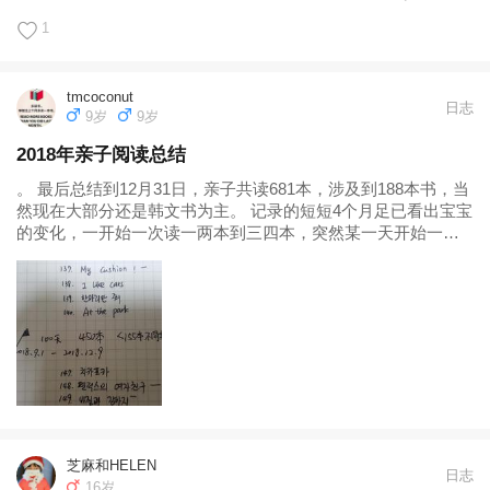
是坚持亲子共读并打卡，增加英文阅读比例（2018，1：4）到
1
约1：2。...
tmcoconut
日志
9岁
9岁
2018年亲子阅读总结
。 最后总结到12月31日，亲子共读681本，涉及到188本书，当
然现在大部分还是韩文书为主。 记录的短短4个月足已看出宝宝
的变化，一开始一次读一两本到三四本，突然某一天开始一次
读一堆，发现手动在笔记本里记录已经花太多时间了。正好这
时认识了小花生，记录工作不再那么烦琐了。2019年要继续加
油↖(^ω^)↗把亲子阅读进行到底! 今年的目标是- 亲子阅读，读
3500本书，涉及到300本书! 我自己读40本厚书+打印的所有小
册子书。...
芝麻和HELEN
日志
16岁