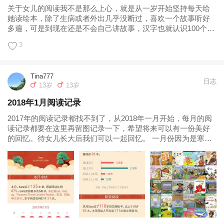
关于女儿的阅读我不是那么上心，就是从一岁开始坚持每天给
她读绘本，除了生病或者外出几乎没断过，喜欢一个故事听好
多遍，可是到现在还是不会自己讲故事，汉字也就认识100个左
右还是幼儿园学的。我也不知道问题出在哪里，不过随着年龄
3
长大，有些事情必须踏踏实实做起来。所以2018年得好好规划
下她的阅读学习计划...
Tina777
日志
13岁
13岁
2018年1月阅读记录
2017年的阅读记录都找不到了，从2018年一月开始，每月的阅
读记录都要在这里再留图记录一下，希望将来可以有一份美好
的回忆。待女儿长大后我们可以一起回忆。 一月份因为是寒
假，所以刷的书也相对多一些，希望以后每个月都能坚持下
来。...