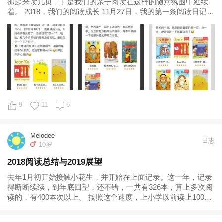
抓起来读几页，于是我们的亲子阅读在这样的随意氛围中延续
着。 2018，我们的阅读成长 11月27日，我的第一条阅读日记。
11月份仅剩的4天，阅读成绩比较一般。但每一天我都在认真记
录我们的亲子阅读时光，现在回看，依然会嘴角上扬...
9
11
6
Melodee
日志
10岁
2018阅读总结与2019展望
去年1月初开始接触小花生，并开始在上面记录。这一年，记录
得断断续续，到年底回望，还不错，一共有326本，算上多次阅
读的，有400本次以上。 按照这个速度，上小学以前读上1000
本毫无问题。原先拿这个数字作为目标，如今进行了一年，这
个数字倒真成了一个低要求。 2018，Joy的语言进展从一开始