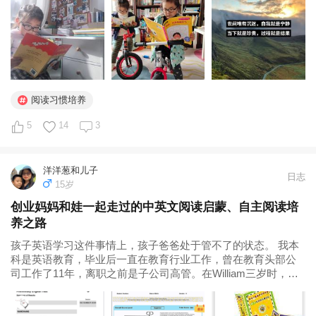
还是...
阅读习惯培养
5
14
3
洋洋葱和儿子
日志
15岁
创业妈妈和娃一起走过的中英文阅读启蒙、自主阅读培
养之路
孩子英语学习这件事情上，孩子爸爸处于管不了的状态。 我本
科是英语教育，毕业后一直在教育行业工作，曾在教育头部公
司工作了11年，离职之前是子公司高管。在William三岁时，我
离职后创办了自己的英语机构直至今日。 中文亲子阅读、自主
阅读 回顾William的学习过程，我对阅读一直都很重视。从他6