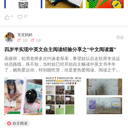
4
47
安宜妈妈
日志
3岁
9岁
四岁半实现中英文自主阅读经验分享之“中文阅读篇”
高级班，轮滑老师多次约谈老母亲，希望娃以后走轮滑专业运
动员路线，殊不知，当时娃已经开始自主畅读中英文书半年
了，她热爱运动，特别能吃苦，但是更热爱阅读。阅读之于
她，在妈妈肚子里就已经有了联结，是她生命中不可分割的一
个重要部分。 一、老母亲与儿童文学结缘 老母亲研究生的专业
是语言学，研究的是语言之间的结构...
自主阅读