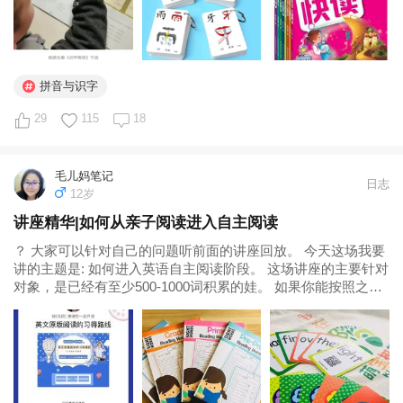
拼音与识字
29
115
18
毛儿妈笔记
日志
12岁
讲座精华|如何从亲子阅读进入自主阅读
？ 大家可以针对自己的问题听前面的讲座回放。 今天这场我要
讲的主题是: 如何进入英语自主阅读阶段。 这场讲座的主要针对
对象，是已经有至少500-1000词积累的娃。 如果你能按照之前
讲座里的方法从0-3岁开始让孩子接触英语，循序渐进，在四岁
半学拼读前积累2000-3000词是没问题的。 如果目前娃的...