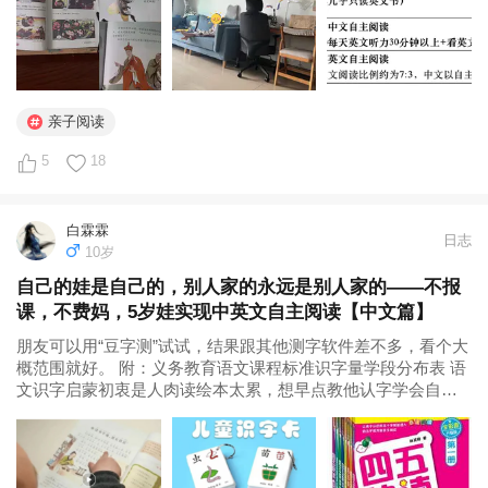
亲子阅读
5
18
白霖霖
日志
10岁
自己的娃是自己的，别人家的永远是别人家的——不报
课，不费妈，5岁娃实现中英文自主阅读【中文篇】
朋友可以用“豆字测”试试，结果跟其他测字软件差不多，看个大
概范围就好。 附：义务教育语文课程标准识字量学段分布表 语
文识字启蒙初衷是人肉读绘本太累，想早点教他认字学会自主
阅读。刚开始试过两节悟空识字，后来发现对娃视力有影响，
就放弃各种电子识字课程。而且汉语是中国人的母语，大环境
下学起来非常容易。 启蒙...