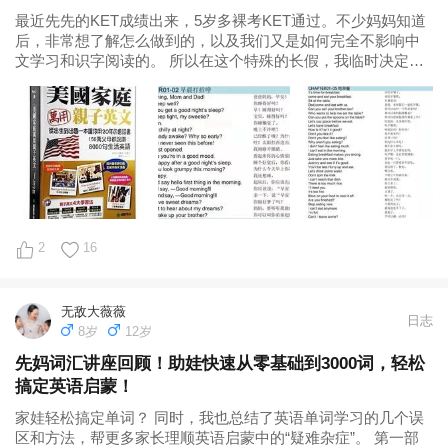
最近先先的KET成绩出来，5岁多裸考KET通过。不少妈妈知道
后，非常想了解怎么做到的，以及我们又是如何完全不影响中
文学习和识字阅读的。 所以在这个特殊的长假，我临时决定给
大家做一个讲座：做好家庭启蒙规划，让娃中英文阅读词汇量
超3000，轻松实现同步双语自主阅读！ 解答大家不知道中英文
怎么分配时间...
2
16
无敌大薇薇
日志
8岁
12岁
先妈词汇讲座回顾！助娃快速从零基础到3000词，轻松
搞定英语启蒙！
家娃轻松搞定单词？ 同时，我也总结了英语单词学习的几个误
区和方法，帮更多家长理顺英语启蒙中的“疑难杂症”。 第一部