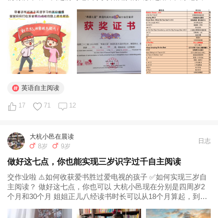
可以看看 《自己的娃是自己的，别人家的永远是别人家的——
记三年英语自鸡之路》 https...
英语自主阅读
17
71
12
大杭小邑在晨读
日志
8岁
9岁
做好这七点，你也能实现三岁识字过千自主阅读
交作业啦 ⚠️如何收获爱书胜过爱电视的孩子 ✅如何实现三岁自
主阅读？ 做好这七点，你也可以 大杭小邑现在分别是四周岁2
个月和30个月 姐姐正儿八经读书时长可以从18个月算起，到三
岁能认字千八字，三岁开始自己读书； 妹妹全心陪她读的时间
更少 但她们两现在都有一个蜜汁热爱的兴趣 就是“看书、看书、