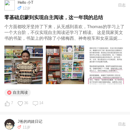
Hello 小T
日志
12岁
零基础启蒙到实现自主阅读，这一年我的总结
个方面都咬牙坚持了下来，从无感到喜欢，Thomas的学习上了
一个大台阶，不仅实现自主阅读还学习了精读。 这是我家英文
书的书架，书架上的书除了小猪梅西、神奇校车和女巫温妮还
没看，其他的都已完成。 有人问你们怎么做到的？ 这么多书会
吓跑孩子吧？ 不是说孩子的童年要快乐成长？ 对于学前启蒙，
大家观点不一...
自主阅读
7
36
14
J爸的鸡娃日记
日志
11岁