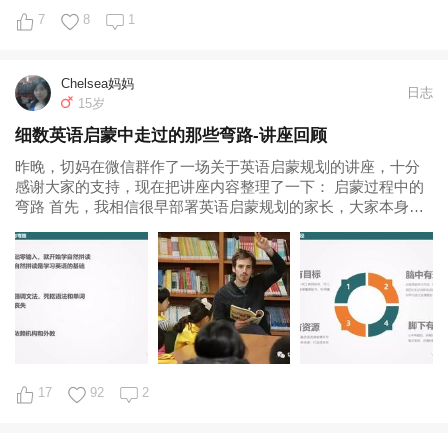
7
8
1
Chelsea妈妈
日志
15岁
细数英语启蒙中走过的那些弯路-讲座回顾
昨晚，切妈在微信群作了一场关于英语启蒙规划的讲座，十分
感谢大家的支持，现在把讲座内容整理了一下： 启蒙过程中的
弯路 首先，我相信很早部署英语启蒙规划的家长，大家本身都
有着不错的学历和教育背景，家庭之中也有学习的氛围，因此
对孩子也有着很大的期望。但有时候，我们没有按照孩子的成
长规律来安排，或者说把...
17
92
2