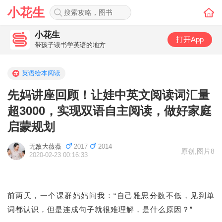
小花生
小花生
打开App
带孩子读书学英语的地方
英语绘本阅读
先妈讲座回顾！让娃中英文阅读词汇量
超3000，实现双语自主阅读，做好家庭
启蒙规划
无敌大薇薇
2017
2014
原创
,
图片8
2020-02-23 00:16:33
前两天，一个课群妈妈问我：“自己雅思分数不低，见到单
词都认识，但是连成句子就很难理解，是什么原因？”