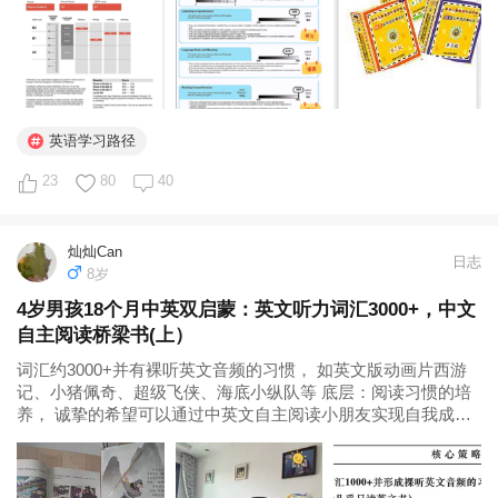
个多月...
英语学习路径
23
80
40
灿灿Can
日志
8岁
4岁男孩18个月中英双启蒙：英文听力词汇3000+，中文
自主阅读桥梁书(上）
词汇约3000+并有裸听英文音频的习惯， 如英文版动画片西游
记、小猪佩奇、超级飞侠、海底小纵队等 底层：阅读习惯的培
养， 诚挚的希望可以通过中英文自主阅读小朋友实现自我成
长，明天更不费妈，这也是我做这件事情的初心，今天的努力
是为了明天更好的轻松的放手，未来做一个能躺平的妈妈。 跟
小花生上很多牛娃...