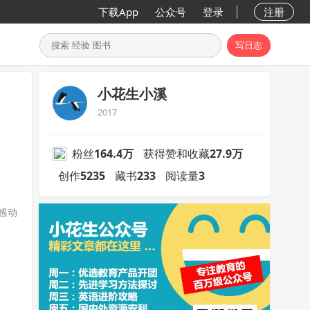
下载App
公众号
登录
注册
写日志
小花生小溪
2017
粉丝
164.4万
获得赞和收藏
27.9万
创作
5235
藏书
233
阅读量
3
感动