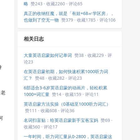
略
赞243 · 收藏2260 · 评论65
真正的收纳狂魔，就是「有娃+68㎡学区房」，
也做到了空无一物
赞379 · 收藏1785 · 评论106
相关日志
大童英语启蒙如何记单词
赞38 · 收藏229 · 评
论23
身
在英语启蒙初期，如何快速积累1000听力词
汇？
赞48 · 收藏282 · 评论23
6部适合3-6岁英语启蒙的动画片，轻松积累
，老
1000+词汇量
赞14 · 收藏159 · 评论11
英语启蒙方法实操（0基础至1000听力词汇）
赞111 · 收藏608 · 评论36
何
名词扫盲贴：给英语启蒙新手宝爸宝妈
赞69 ·
收藏560 · 评论17
一年时间，听力词汇量从0-2800，英语启蒙这