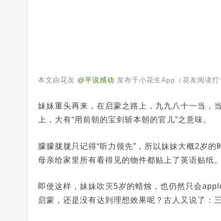
本文由花友
@平说感动
发布于小花生App（花友阅读
妹妹重头再来，在启蒙之路上，九九八十一当，当
上，大有“用前朝的宝剑斩本朝的官儿”之意味。
朦朦胧胧只记得“听力领先”，所以妹妹大概2岁
母亲给家里所有看得见的物件都贴上了英语贴纸
即使这样，妹妹吹灭5岁的蜡烛，也仍然只会apple
启蒙，还是没有达到理想效果呢？古人又说了：