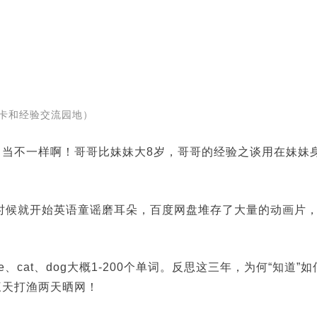
打卡和经验交流园地）
当不一样啊！哥哥比妹妹大8岁，哥哥的经验之谈用在妹妹
的时候就开始英语童谣磨耳朵，百度网盘堆存了大量的动画片
。
、cat、dog大概1-200个单词。反思这三年，为何“知道”如
三天打渔两天晒网！