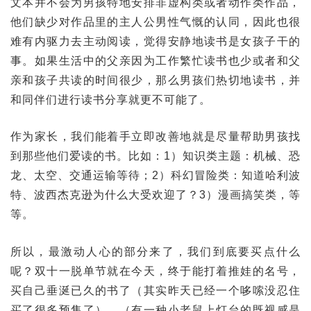
文本并不会为男孩特地安排非虚构类或者动作类作品，
他们缺少对作品里的主人公男性气慨的认同，因此也很
难有内驱力去主动阅读，觉得安静地读书是女孩子干的
事。如果生活中的父亲因为工作繁忙读书也少或者和父
亲和孩子共读的时间很少，那么男孩们热切地读书，并
和同伴们进行读书分享就更不可能了。
作为家长，我们能着手立即改善地就是尽量帮助男孩找
到那些他们爱读的书。比如：1）知识类主题：机械、恐
龙、太空、交通运输等待；2）科幻冒险类：知道哈利波
特、波西杰克逊为什么大受欢迎了？3）漫画搞笑类，等
等。
所以，最激动人心的部分来了，我们到底要买点什么
呢？双十一脱单节就在今天，终于能打着推娃的名号，
买自己垂涎已久的书了（其实昨天已经一个哆嗦没忍住
买了很多预售了），（有一种小老鼠上灯台的既视感是