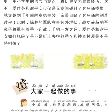
史，用小学生的语气与观点，将历史变为冒险经历。这
不，爱佳芬和谢平安仅仅是无意间碰触了兵马俑模型，
就穿越到千年前的秦始皇陵，亲眼目睹了兵马俑的制造
过程！此时，陈胜的军队在皇陵外埋伏，战功赫赫的歪
鼻子将军带着手下迎战，千钧一发之际，爱佳芬和谢平
安如何脱险？是不是听上去很熟悉？和神奇树屋是不是
特别像？