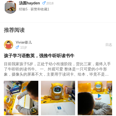
汤圆hayden
2018
经验5 · 获赞和收藏1
推荐阅读
Vivian影儿
日志
10岁
孩子学习语数英，强推牛听听读书牛
目前我家孩子5岁，正处于幼小衔接阶段，货比三家，最终入手
了牛听听的读书牛。 一、外观可爱 整体是一只可爱的小牛形
象，摄像头的屏幕不大，主要用于读词卡、绘本，毕竟不是用
来看动画片上网课的，本末倒置的话也就失去了早教机的意
义。 二、功能涵盖语文、数学...