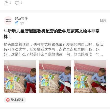
1
1
好运常伴
日志
7岁
牛听听儿童智能熏教机配套的数学启蒙英文绘本非常
棒！
猫头鹰拿着话筒，他可能觉得很像最近爱唱歌的自己吧，所以
特别喜欢这本，反复翻看这本书，点这里点那里的问我：妈
妈，这是什么？那是什么？我教他读一句，他也跟着读一句。
小孩子的学习和模仿能力真的很神奇很强大，你只要读一次，
他听后也能模仿读出同样的音调。感谢牛听听团队，设计出这
么优秀的儿童智能熏教机，每天陪伴...
绘本阅读