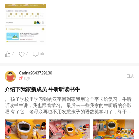
字： “我爱你。” 如果非要在这份爱上加上一个期限， 我希望
是……一万年！ 一万年，是那一年坊间最流行的的一句话。我
不是紫霞，没...
7
7
55
Carina9643729130
日志
9岁
介绍下我家新成员 牛听听读书牛
。 孩子学校里学习到的汉字回到家我用这个字卡给复习，牛听
听读书牛讲，我也跟着学习。 最后来一些我家的牛听听的合影
吧 有了它，老母亲再也不用发愁孩子的语数英学习了，终于解
放啦 作为牛听听铁粉，期待牛听听一直很牛，越来越牛！...