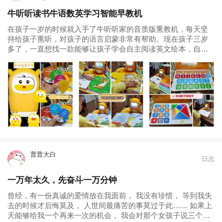
牛听听读书牛语数英学习智能早教机
在孩子一岁的时候就入手了牛听听家的音质版熏教机，每天坚
持给孩子熏听，对孩子的语言启蒙非常有帮助。现在孩子三岁
多了，一直想找一款能够让孩子学会自主阅读英文绘本，自主
学习的早教机。之前在点读笔和各种早教机中犹豫不决，最后
发现了牛听听读书牛...
普普大白
日志
一万年太久，先奋斗一万分钟
曾经，有一份真诚的爱情放在我面前， 我没有珍惜， 等到我失
去的时候才后悔莫及， 人世间最痛苦的事莫过于此…… 如果上
天能够给我一个再来一次的机会， 我会对那个女孩子说三个