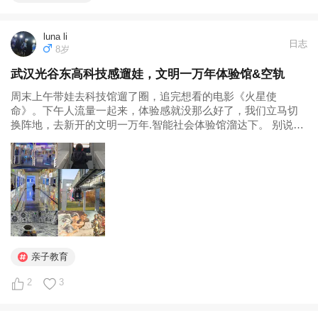
luna li
日志
8岁
武汉光谷东高科技感遛娃，文明一万年体验馆&空轨
周末上午带娃去科技馆遛了圈，追完想看的电影《火星使
命》。下午人流量一起来，体验感就没那么好了，我们立马切
换阵地，去新开的文明一万年.智能社会体验馆溜达下。 别说，
文明一万年的门口看上去还是挺高大上的，在各个展厅里简要
参观了下，看完大房间里环绕重复播放的前情概要，接着前往
重头戏vr区域。 我们寄存好...
亲子教育
2
3