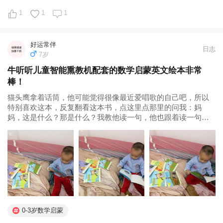
1
1
1
好运常伴
日志
7岁
牛听听儿童智能熏教机配套的数学启蒙英文绘本非常
棒！
猫头鹰拿着话筒，他可能觉得很像最近爱唱歌的自己吧，所以
特别喜欢这本，反复翻看这本书，点这里点那里的问我：妈
妈，这是什么？那是什么？我教他读一句，他也跟着读一句。
小孩子的学习和模仿能力真的很神奇很强大，你只要读一次，
他听后也能模仿读出同样的音调。感谢牛听听团队，设计出这
么优秀的儿童智能熏教机，每天陪伴...
0-3岁数学启蒙