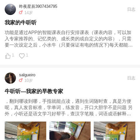
昨夜星辰3907434795
日志
14岁
我家的牛听听
功能是通过APP的智能课表自行安排课表（课表内容，可以加
入专家推荐的、记忆类的、成长类的或自定义的内容），只需
要一次设定之后，小水牛（只要保证有电的情况下)每天都能定
时定点给宝贝熏听启蒙内容。从以上主播订阅、打卡小组和熏
1
1
陶课程几个功能使用下来，不到几天，别说我家宝贝了，连我
都养成了每天和他一起打卡学习的习惯了。 总之，这款小水牛
目前试用还挺满意，以后还有什么心得体会再跟大家分享。...
salgueiro
日志
10岁
牛听听—我家的早教专家
，翻到哪读到哪，手指就能点读，遇到生词随时查，真是方便
呢，真人发音标准，学单词，练发音，开口大胆学不是问题 另
外，小听还是语文学习好帮手，查汉字笔顺，词语成语解释，
近义词反义词一应俱全，我感觉，我家里的3本字典词典都能扔
了 最新还出了数学功能，非常期待用牛听听来学习数学，七巧
板和简单计算，感觉请了好多好多家教，上了好多好多早教。
自从家里多了这么一只小牛，我感觉，省钱省力又高效，大人