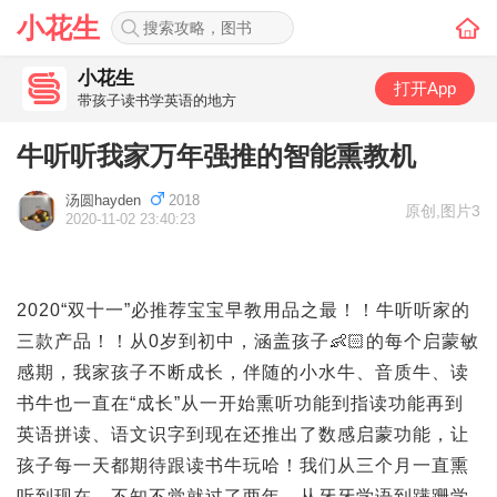
小花生
小花生
打开App
带孩子读书学英语的地方
牛听听我家万年强推的智能熏教机
汤圆hayden
2018
原创
,
图片3
2020-11-02 23:40:23
2020“双十一”必推荐宝宝早教用品之最！！牛听听家的
三款产品！！从0岁到初中，涵盖孩子👶🏻的每个启蒙敏
感期，我家孩子不断成长，伴随的小水牛、音质牛、读
书牛也一直在“成长”从一开始熏听功能到指读功能再到
英语拼读、语文识字到现在还推出了数感启蒙功能，让
孩子每一天都期待跟读书牛玩哈！我们从三个月一直熏
听到现在，不知不觉就过了两年，从牙牙学语到蹒跚学