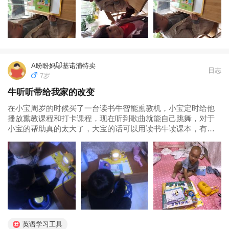
小孩都高兴。...
A盼盼妈🐷基诺浦特卖
日志
7岁
牛听听带给我家的改变
在小宝周岁的时候买了一台读书牛智能熏教机，小宝定时给他
播放熏教课程和打卡课程，现在听到歌曲就能自己跳舞，对于
小宝的帮助真的太大了，大宝的话可以用读书牛读课本，有什
么不懂的小听基本都能解决，寓教于乐的早教机，每个有宝贝
的家庭强烈推荐买一只读书牛，上次抽奖t收到了读书牛伴读桌
垫、弥鹿四阶拼图、彩虹色的...
英语学习工具