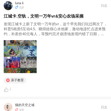
luna li
日志
8岁
江城卡.空轨，文明一万年vr&安心农场采摘
发现江城卡上新了文明一万年的vr，这个早先我们玩过两次了，
科普5画质5互动4.5。晓得娃很心水他家，激动地连忙点进来预
约，补差价40元每人，等预约完才崩溃地发现约错了日期，本
来准备端午过来的，这下好了，整成第二天的了，最坑的是没
法取消重约。第二天硬着头皮接娃放学后速度骑往文明一万年
智能社会体验馆...
亲子教育
1
猫的天空之城
日志
9岁