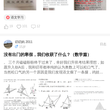
语文学习
19
101
12
叨叨妈 2011
日志
15岁
没有出门的寒假，我们收获了什么？（数学篇）
。 三个月磕磕盼盼终于过来了，幸好我们升班考结果理想，如
愿升入创A后，我和叨哥都单纯的认为奥数上可以松口气了。
当然松口气的另一个原因是我们发现语文瘸了一条腿，鸡娃路
上总是那么的波折无限，于是转而又把自鸡的时间填坑到语文
里。 时间弹指一挥间，转眼又是三年，这一年我们又迎来了超
长寒假。 叨哥仍然在奥数顶级...