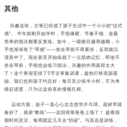
其他
兴趣这块，古筝已经成了孩子生活中一个小小的“仪式
感”。 半年前刚开始学时，手指僵硬、节奏不稳，连最
简单的指法都要反复练。如今，一级曲目越弹越顺，小
手也渐渐有了“琴感”——坐在琴前不再紧张，反而能沉
浸其中了。现在甚至开始练就了一点肌肉记忆，即使不
坐在琴前，手指也会练习指法，兴趣的作用真得太大
了！这个寒假安排了5节古筝集训课，趁热打铁巩固基
础。我们也和孩子约定好：每天至少练半小时，不为考
级赶进度，只为让这份喜欢慢慢扎根。
运动方面，孩子一直心心念念想学乒乓球。器材早就
备好了，就差“教练”——这回得靠爸爸上场了！ 趁着假
期时间灵活，每周固定几天去“切磋”。与其说是训练，