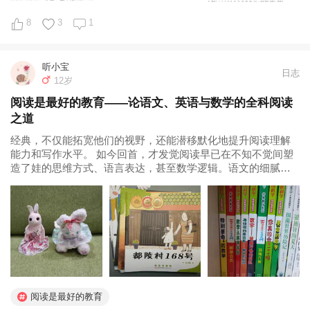
8
3
1
听小宝
日志
12岁
阅读是最好的教育——论语文、英语与数学的全科阅读
之道
经典，不仅能拓宽他们的视野，还能潜移默化地提升阅读理解
能力和写作水平。 如今回首，才发觉阅读早已在不知不觉间塑
造了娃的思维方式、语言表达，甚至数学逻辑。语文的细腻描
写、英语的流畅表达、数学的严谨推理，竟都源于同一件事
——阅读。 一、语文阅读：细节的滋养 语文方面的阅读，我为
娃选的多是国内外获奖的书籍...
阅读是最好的教育