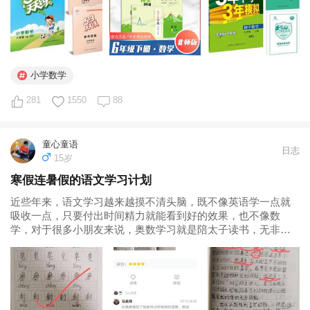
小学数学
281
1550
88
童心童语
日志
15岁
寒假连暑假的语文学习计划
近些年来，语文学习越来越摸不清头脑，既不像英语学一点就
吸收一点，只要付出时间精力就能看到好的效果，也不像数
学，对于很多小朋友来说，奥数学习就是陪太子读书，无非是
开发一种思维方式的学习，真正能搞定数学奥数的牛娃也没有
那么多，数学还真不是学了就能会的。至于语文，很多时候看
群里妈妈们的问题都是一样的...