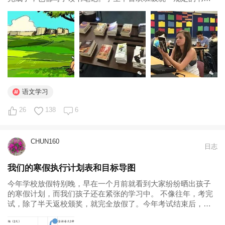
我就多提供几本供他们选择，因为我也并不喜欢所有的书，当
然不能指望学生都喜欢我选的书。学生阅读遇到困难，我就让
他们去看参考书，或听朗读版...
语文学习
26
138
6
CHUN160
日志
我们的寒假执行计划表和目标导图
今年学校放假特别晚，早在一个月前就看到大家纷纷晒出孩子
的寒假计划，而我们孩子还在紧张的学习中。 不像往年，考完
试，除了半天返校颁奖，就完全放假了。今年考试结束后，还
得回学校学习3天，直至2月8日下午。 假期不长，简单得安排
下，把考试后返校的晚上时间都用上了。 为了执行方便，做一