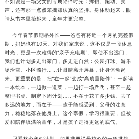
不如说是一场父女的专属陪伴时光：挥拍、跑动、笑
声，还有那一点点笨拙却认真的坚持。身体动起来，眼
睛从书本里抬起来，童年才更完整。
今年春节假期格外长——爸爸有将近一个月的完整假
期，妈妈也有10天。对我们家来说，这不仅是一段休息
时光，更是一次难得的“亲子充电期”。即使不出远门，
我们也计划多走出家门，多走进自然：公园打球、游乐
场滑雪、小区骑行……让眼睛离开屏幕，让身体动起
来。更重要的是，把“在一起”变成“高质量陪伴”：一起读
一本绘本，一起做一道菜，一起打一场乒乓，甚至一起
整理书桌、制定下周计划……不在于花了多少钱、去了
多远的地方，而在于——孩子能感受到，父母的注意
力，稳稳地落在他身上。这个寒假，学习很重要，但被
爱和陪伴填满的童年，才是孩子走得更远的底气。
回看整个寒假计划，如果非要说最核心的一项挑战，