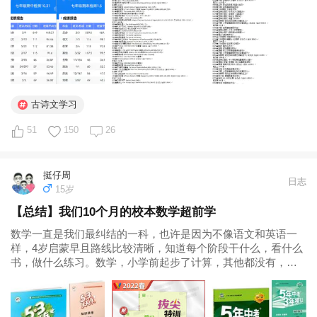
练，目的作用各有不同，避免无效刷题。 ③四年级寒假学完数
学五年级下册，四年级下...
古诗文学习
51
150
26
挺仔周
日志
15岁
【总结】我们10个月的校本数学超前学
数学一直是我们最纠结的一科，也许是因为不像语文和英语一
样，4岁启蒙早且路线比较清晰，知道每个阶段干什么，看什么
书，做什么练习。数学，小学前起步了计算，其他都没有，后
来跟风开始了奥数学习，效果却差强人意。四升五的暑假决定
换赛道，以校本超前学为主，快一年了，进展顺利，孩子的热
情也被点燃了。很多亲问我...