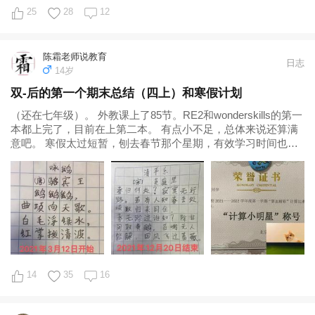
25
28
12
陈霜老师说教育
日志
14岁
双-后的第一个期末总结（四上）和寒假计划
（还在七年级）。 外教课上了85节。RE2和wonderskills的第一
本都上完了，目前在上第二本。 有点小不足，总体来说还算满
意吧。 寒假太过短暂，刨去春节那个星期，有效学习时间也就
半个月。但是毕竟进入到中高年级了，也不能太放松。在基本
延续上学期学习进度的基础上，增加了一些假期传统项目。 语
文...
14
35
16