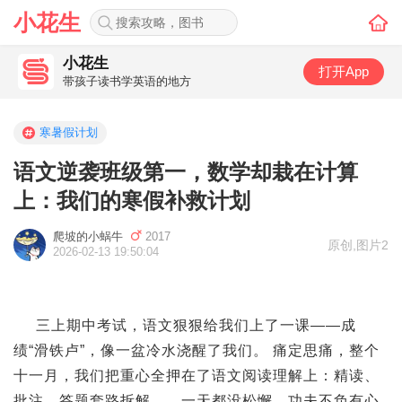
小花生
小花生
打开App
带孩子读书学英语的地方
寒暑假计划
语文逆袭班级第一，数学却栽在计算
上：我们的寒假补救计划
爬坡的小蜗牛
2017
原创
,
图片2
2026-02-13 19:50:04
三上期中考试，语文狠狠给我们上了一课——成
绩“滑铁卢”，像一盆冷水浇醒了我们。 痛定思痛，整个
十一月，我们把重心全押在了语文阅读理解上：精读、
批注、答题套路拆解……一天都没松懈。功夫不负有心