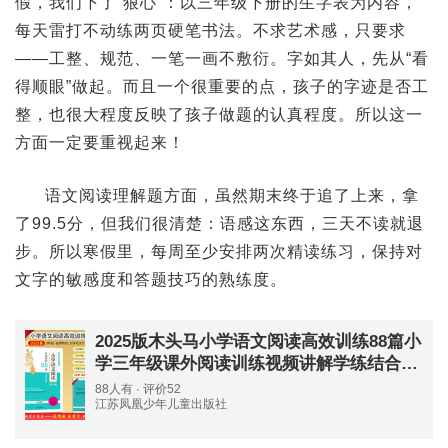
假，我们下了“狠心”：以三年级下册的生字表为内容，
每天雷打不动练两页硬笔书法。不求艺术感，只要求
——工整、规范、一笔一画不敷衍。字如其人，先从“看
得顺眼”做起。而且一个很重要的点，孩子的字迹是否工
整，也很大程度反映了孩子做题的认真程度。所以这一
方面一定要重视起来！
语文阅读理解题方面，虽然期末终于追了上来，拿
了99.5分，但我们很清楚：语感这东西，三天不读就退
步。所以寒假里，每周至少安排两次精读练习，保持对
文字的敏感度和答题技巧的熟练度。
2025版木头马小学语文阅读高效训练88篇小
学三年级课外阅读训练视频讲解学练结合含
阅读理解答题技巧答案解析
88人有 · 评价52
江苏凤凰少年儿童出版社