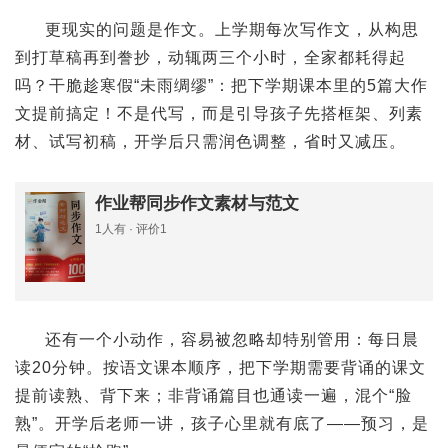
更现实的问题是作文。上学期每次写作文，从构思
到打草稿再到誊抄，动辄两三个小时，全家都耗得起
吗？干脆趁寒假“未雨绸缪”：把下学期课本里的5篇大作
文提前搞定！不是代写，而是引导孩子先搭框架、列素
材、试写初稿，开学后只需润色调整，省时又减压。
作业帮同步作文素材与范文
1人有 · 评价1
还有一个小动作，容易被忽略却特别管用：每日晨
读20分钟。按语文课本顺序，把下学期需要背诵的课文
提前读熟、背下来；非背诵篇目也通读一遍，混个“脸
熟”。开学后老师一讲，孩子心里就有底了——预习，是