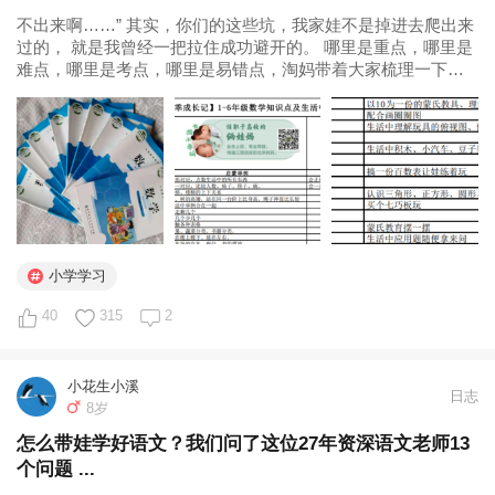
不出来啊……” 其实，你们的这些坑，我家娃不是掉进去爬出来
过的， 就是我曾经一把拉住成功避开的。 哪里是重点，哪里是
难点，哪里是考点，哪里是易错点，淘妈带着大家梳理一下这
些内容，咱们心中有数，下学期都顺顺利利的。 （我家里预备
了1-6年级数学语文教材，方便研究） 这篇文章一定要留存好，
也可以分享给需要...
小学学习
40
315
2
小花生小溪
日志
8岁
怎么带娃学好语文？我们问了这位27年资深语文老师13
个问题 ...