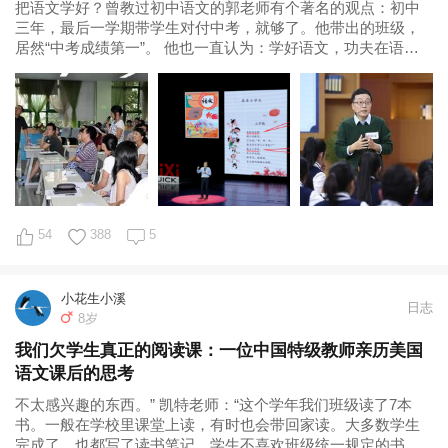
把语文学好？曾教过初中语文的郭老师有个著名的观点：初中
三年，最后一学期带学生对付中考，就够了。他带出的班级，
居然“中考成绩第一”。 他也一直认为：学好语文，功夫在语文
课本外。 很荣幸，我们今天请到郭初阳这位重量级的“语文老
师”，谈谈语文学习中的“大问题”： 1、语文课，到底该学什么，
怎么学？ 2...
54
388
5
小花生小溪
日志
8岁
我们欠学生真正的阅读课：一位中国特级教师亲历美国
语文课后的思考
不太感兴趣的东西。” 凯特老师：“这个学年我们班级读了7本
书。一般在学校里课堂上读，有时也会带回家读。大多数学生
完成了，也都写了读书笔记。学生不喜欢班级统一规定的书，