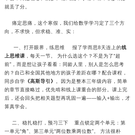
就丢了分。
痛定思痛，这个寒假，我们给数学学习定了三个方
向，不求快，但求稳、准、实：
一、打开眼界，练思维 报了学而思8天连上的
线
上思维课
，每天一节。 为什么选这个？不是为了“超
前”，而是想让孩子看看：同龄人里，别人是怎么思考
的？自己和全国其他地方的孩子差距在哪？配合课程，
同步自学
《高斯导引》
。因为是整本三年级内容，简单
的章节直接略过，优先啃和线上课重合的部分。课上完
后，还会回头把相关题型再巩固一遍——输入+输出，才
算真学会。
二、稳扎稳打，预习三下 重点锁定两个单元：第
一单元“角”、第三单元“两位数乘两位数”。 方法很朴