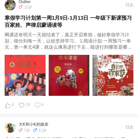
Outlier
日志
10岁
寒假学习计划第一周1月9日-1月13日 一年级下新课预习
百家姓、声律启蒙诵读等
网课还有明天一天就结束了，真正开启寒假，做好寒假学习计
划，细分到每一天，让娃坚持学习。 1.阅读计划 一周预习一单
元，第一单元4课，就这么佛系进行下去，能进行到哪里是哪
里，没必要一定要学完，只是保留一个学习的习惯。 ①春夏秋
冬 ②姓氏歌 ③小青蛙 ④猜字谜 绘本课堂(年级阅读)语文一年级
下册925...
6
19
6
大K和小K的娘亲
日志
7岁
12岁