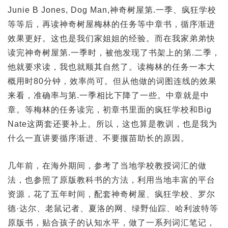
Junie B Jones, Dog Man,神奇树屋第.一季、疯狂学校
等等后，再读神奇树屋梅林的任务等中章书，循序渐进
效果更好。这也是我们家姐姐的经验。而在我家弟弟快
读完神奇树屋第.一季时，被他发现了书架上的第.二季，
他就要求读，我也就顺其自然了。读梅林的任务一本大
概用时80分钟，效率尚可。但从他做的词图连线的效果
来看，准确率与第.一季相比下降了一些。中章就是中
章。等梅林的任务读完，初章书里面的疯狂学校和Big
Nate这两套还要补上。所以，这也算是教训，也是我为
什么一直讲要循序渐进、不要揠苗助长的原因。
几年前，在海外期间，参考了当地学校教授词汇的做
法，也参照了原版教科书的方法，利用当地丰富的平台
资源，花了五年时间，配套神奇树屋、疯狂学校、罗尔
德·达尔、老鼠记者、夏洛的网、绿野仙踪、哈利波特等
原版书，贴合孩子的认知水平，做了一系列词汇笔记，