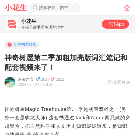
小花生
小花生
打开App
带孩子读书学英语的地方
英语初章经典
神奇树屋第二季加粗加亮版词汇笔记和
配套视频来了！
东海之滨
2017
2012
原创
,
图片26
2024-05-14 09:18:35
神奇树屋Magic Treehouse第.一季是初章双雄之一(另
外一套是驯龙大师),这套书通过Jack和Annie两兄妹的穿
越冒险，把自然科学和人文历史知识娓娓道来，是知识
与故事完.美.融.合的典范。