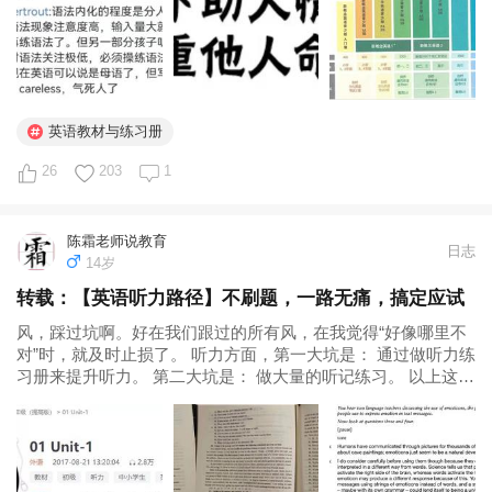
英语教材与练习册
26
203
1
陈霜老师说教育
日志
14岁
转载：【英语听力路径】不刷题，一路无痛，搞定应试
风，踩过坑啊。好在我们跟过的所有风，在我觉得“好像哪里不
对”时，就及时止损了。 听力方面，第一大坑是： 通过做听力练
习册来提升听力。 第二大坑是： 做大量的听记练习。 以上这两
种方式，都是在资源匮乏年代学习英语的方法。 作听力练习册
是为了通过刷题，熟悉题型的方式用考试技巧来应试。 而做听
记练习这种...