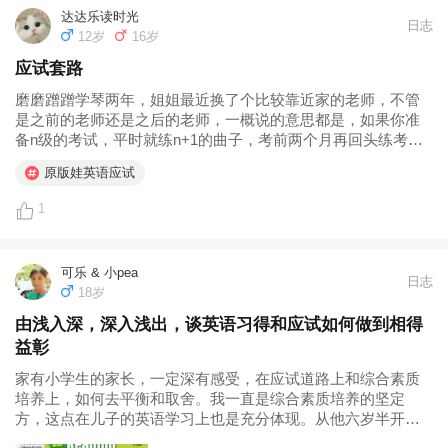
达达乐读时光
日志
12岁
16岁
应试套路
磨磨蹭蹭学琴两年，姐姐最近换了个比较靠近家的老师，不管
是之前的老师还是之后的老师，一概说的意思都是，如果你准
备n级的考试，平时就练n+1的曲子，考前两个月再回头练考级
曲，这样就很简单了。先前我这个傻妈还以为一直练习考级曲
原版娃英语应试
了。 说到英文，姐姐小一第一次进某机构拿回来的卷子，真是
把我吓到了。好多三四...
1
可乐 & 小pea
日志
18岁
由浅入深，深入浅出，谈英语习得和应试如何做到相得
益彰
家有小学生的家长，一定深有感受，在应试道路上和综合素质
培养上，如何去平衡和取舍。我一直是综合素质培养的坚定
方，这点在儿子的英语学习上也是充分体现。从他六岁半开始
启蒙英语，一直是以“习得”为主线。 “英语习得”已经不再是陌生