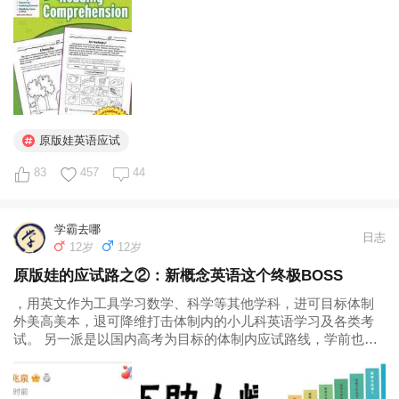
的概念，网络上不乏各种方法论和实践成功案例给予众多家庭
指引，在我身边已然有...
原版娃英语应试
83
457
44
学霸去哪
日志
12岁
12岁
原版娃的应试路之②：新概念英语这个终极BOSS
，用英文作为工具学习数学、科学等其他学科，进可目标体制
外美高美本，退可降维打击体制内的小儿科英语学习及各类考
试。 另一派是以国内高考为目标的体制内应试路线，学前也是
原版听读启蒙，但在上学后必须适时开始新概念英语，系统学
语法、学做题。目标明确，精准打击，以中国人最擅长的语法
学习模式，把英文学成高考中的提...