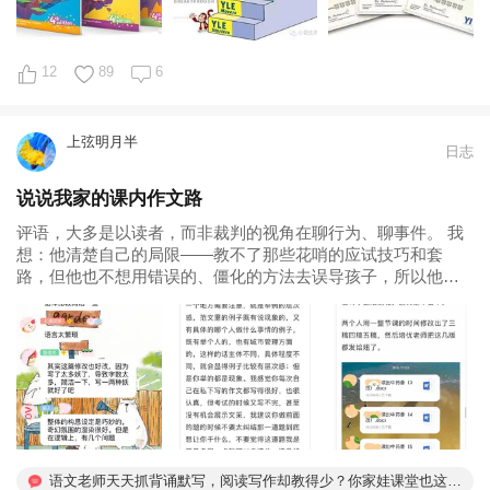
12
89
6
上弦明月半
日志
说说我家的课内作文路
评语，大多是以读者，而非裁判的视角在聊行为、聊事件。 我
想：他清楚自己的局限——教不了那些花哨的应试技巧和套
路，但他也不想用错误的、僵化的方法去误导孩子，所以他鼓
励学生“我手写我心”，不要揣摩“老师喜欢什么”和“考试考什
么”。 小学老师保护了孩子的表达自信，那孩子的写作水平是怎
么提高的呢？有赖一本...
语文老师天天抓背诵默写，阅读写作却教得少？你家娃课堂也这样