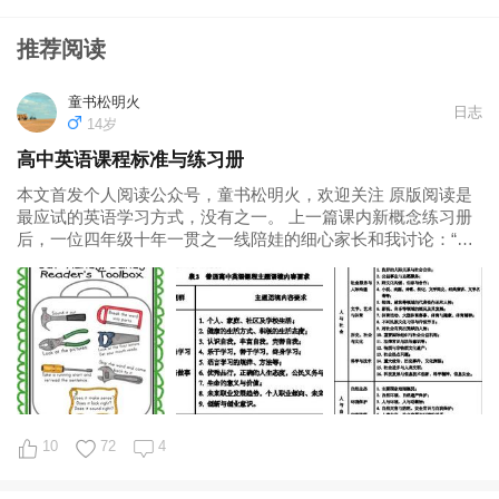
推荐阅读
童书松明火
日志
14岁
高中英语课程标准与练习册
本文首发个人阅读公众号，童书松明火，欢迎关注 原版阅读是
最应试的英语学习方式，没有之一。 上一篇课内新概念练习册
后，一位四年级十年一贯之一线陪娃的细心家长和我讨论：“练
习册买了，孩子做了，发现一个特点：核心知识点不难，因为
新一的知识点前面课程都很简单，比如冠词、人称...
10
72
4