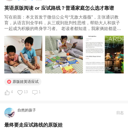
英语原版阅读 or 应试路线？普通家庭怎么选才靠谱
写在前面：本文首发于微信公众号“无敌大薇薇”，主张通识教
育，从语言到全学科，从三观到批判性思维，帮助大人和孩子
一起成为积极的终身学习者。 老读者都知道，我家俩娃都是英
文原版娃，咱英语通识启蒙课的家长学员们，我也是坚持让大
家要带娃尽量走原版路线。但这并不代表应试就没有可取之
处！ 先科普一下什么是原版...
原版娃英语应试
4
13
1
自然的孩子
日志
最终要走应试路线的原版娃