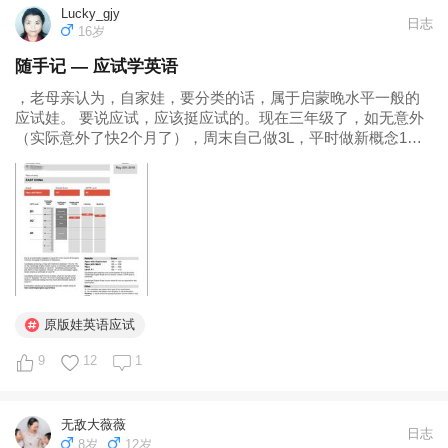
Lucky_gjy
日志
16岁
随手记 — 应试学英语
，老母亲认为，自家娃，要分类的话，属于启蒙晚水平一般的
应试娃。 要说应试，应该挺应试的。现在三年级了，如无意外
（实际意外了快2个月了），周末自己做3L，平时做新概念1练
习册，这是教材类的。还有每天用百词斩背单词，做中国人出
的英语阅读，周末做原版练习册，做词汇练习书，语法练习
书。每周上个学而思并完成相关作业...
原版娃英语应试
9
12
1
无敌大薇薇
日志
8岁
12岁