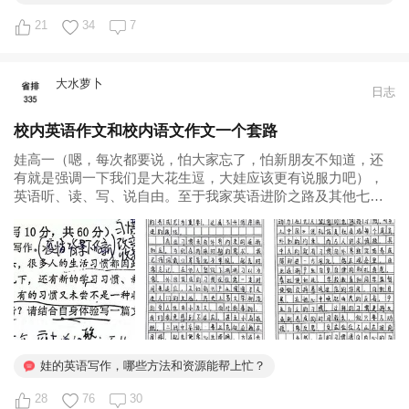
么
21
34
7
大水萝卜
日志
校内英语作文和校内语文作文一个套路
娃高一（嗯，每次都要说，怕大家忘了，怕新朋友不知道，还
有就是强调一下我们是大花生逗，大娃应该更有说服力吧），
英语听、读、写、说自由。至于我家英语进阶之路及其他七七
八八育儿的东西，请翻看之前日志。 娃的校内英语作文和校内
语文作文一个套路：多读（听）、精读、多写、多练。但又跟
校内语文作文不一样，因为...
娃的英语写作，哪些方法和资源能帮上忙？
28
76
30