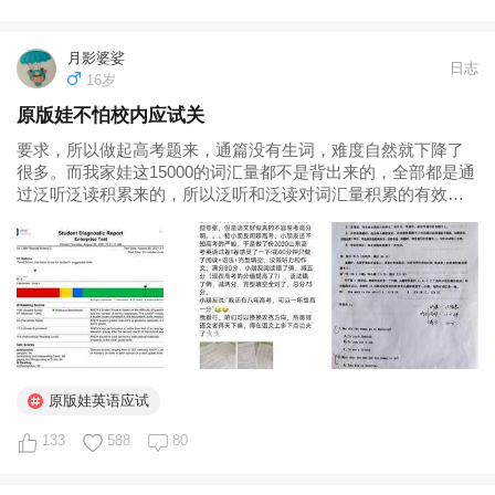
月影婆娑
日志
16岁
原版娃不怕校内应试关
要求，所以做起高考题来，通篇没有生词，难度自然就下降了
很多。而我家娃这15000的词汇量都不是背出来的，全部都是通
过泛听泛读积累来的，所以泛听和泛读对词汇量积累的有效性
是很明显的。 而且在英语学习的五大基本板块中，如果说
speaking、writing和usage还有一些规则和套路可以应试突击的
话...
原版娃英语应试
133
588
80