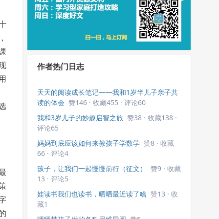
十
，
课
作者热门日志
现
用
天天的阅读成长笔记——我和1岁半儿子亲子共
读的体会
赞146 · 收藏455 · 评论60
选
我和3岁儿子的妙趣启智之旅
赞38 · 收藏138 ·
评论65
妈妈到底应该如何来教孩子学数学
赞8 · 收藏
66 · 评论4
孩子，让我们一起慢慢前行（征文）
赞9 · 收藏
最
13 · 评论5
策
娃读书我们也读书，晒晒最近读了啥
赞13 · 收
字
藏1
的