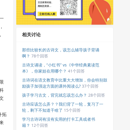
一
，
相关讨论
，
那些比较长的古诗文，该怎么辅导孩子背诵
啊？
78个回答
古诗文诵读，“小红书” vs《中华经典素读范
本》，你家娃在用哪个？
41个回答
古诗词在语文教育中比重大大增加，你会特别鼓
限
励孩子加强这方面的课外阅读么?
37个回答
科
孩子学习古文，背完就忘该怎么办？
28个回答
文
古诗应该怎么弄？？我们背了一轮，复习了一
轮，剩下不知道干啥了
15个回答
外拓
学习古诗词有没有实用的打卡工具或者书
来
籍？
12个回答