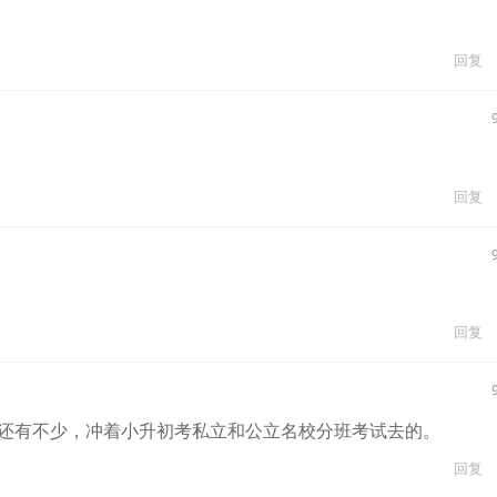
回复
回复
回复
还有不少，冲着小升初考私立和公立名校分班考试去的。
回复