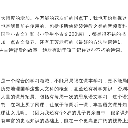
较大幅度的增加。在万能的花友们的指点下，我也开始重视这
，也是我目前在使用的。包括多听像婷婷诗教之类的音频资料
国学小古文》和《小学生小古文200课》，都是很不错的书
加一点古文修养。还有王芳老师的《最好的方法学唐诗1、
讲古诗背后的故事，绝对有助于孩子记住这些不朽的诗词。
习是一个综合的学习领域，不能只局限在课本学习，更不能局
涵历史地理国学这些大文科的概念，甚至还有科学知识，否则
了大量的课外拓展。包括有每周一次的思泉语文学习，这个语
了书，在网上买了网课，让孩子每周听一课，丰富语文课外知
课让女儿听。（因为我还有个3岁的儿子要亲自带，很多课
拥有丰富的史地知识的基础上，能在一个更高更广阔的视野上