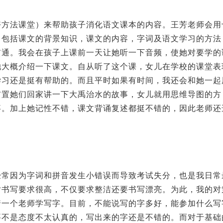
好方法课堂）来帮助孩子消化语文课本的内容。王芳老师会用
，包括课文的背景知识，课文的内容，字词及语文学习的方法
贯通。我会在孩子上课前一天让她听一下音频，使她对要学的
她大概介绍一下课文。自从听了这个课，女儿在学校的课堂表
学习还是挺有帮助的。而且平时如果有时间，我还会和她一起
布置她们回家讲一下大禹治水的故事，女儿就用思维导图的方
事。加上她记性不错，课文背诵复述都挺不错的，因此老师还
经常因为字词和拼音发生小错误而导致考试失分，也是我日常
对书写要求很高，不仅要求整洁还要书写漂亮。为此，我的对
着一个老师学写字。目前，不能说写的字多好，能参加什么写
要不是态度不太认真的，写出来的字还是不错的。而对于基础