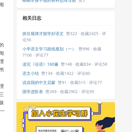
晒晒带孩子做的各科思维导图
赞5
用
相关日志
抓住规律才能学好语文
赞322 · 收藏2425 · 评
论56
的
小学语文学习路线规划（一）
赞996 · 收藏
阅
7106 · 评论77
理
读完《论语》160遍
赞148 · 收藏834 · 评论58
书
语文小结
赞134 · 收藏1422 · 评论80
说说我的中文启蒙
赞91 · 收藏515 · 评论77
理
国学进阶表
赞269 · 收藏2902 · 评论95
三
孩
论一