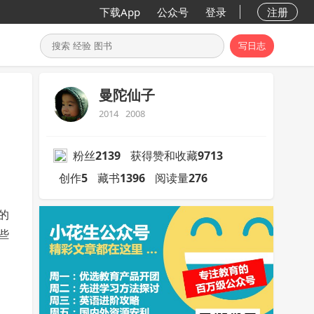
下载App
公众号
登录
注册
写日志
曼陀仙子
2014
2008
粉丝
2139
获得赞和收藏
9713
创作
5
藏书
1396
阅读量
276
的
些