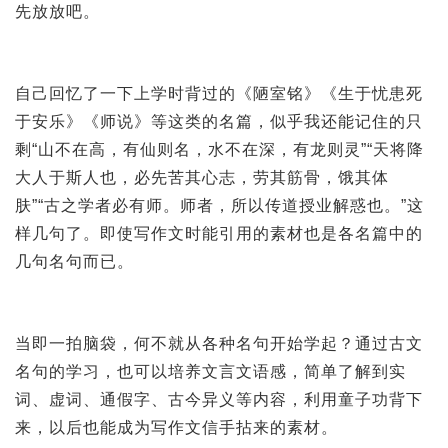
先放放吧。
自己回忆了一下上学时背过的《陋室铭》《生于忧患死
于安乐》《师说》等这类的名篇，似乎我还能记住的只
剩“山不在高，有仙则名，水不在深，有龙则灵”“天将降
大人于斯人也，必先苦其心志，劳其筋骨，饿其体
肤”“古之学者必有师。师者，所以传道授业解惑也。”这
样几句了。即使写作文时能引用的素材也是各名篇中的
几句名句而已。
当即一拍脑袋，何不就从各种名句开始学起？通过古文
名句的学习，也可以培养文言文语感，简单了解到实
词、虚词、通假字、古今异义等内容，利用童子功背下
来，以后也能成为写作文信手拈来的素材。