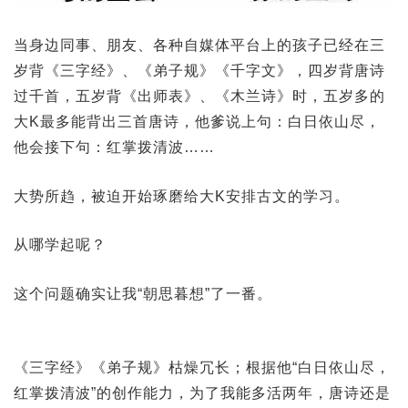
当身边同事、朋友、各种自媒体平台上的孩子已经在三
岁背《三字经》、《弟子规》《千字文》，四岁背唐诗
过千首，五岁背《出师表》、《木兰诗》时，五岁多的
大K最多能背出三首唐诗，他爹说上句：白日依山尽，
他会接下句：红掌拨清波……
大势所趋，被迫开始琢磨给大K安排古文的学习。
从哪学起呢？
这个问题确实让我“朝思暮想”了一番。
《三字经》《弟子规》枯燥冗长；根据他“白日依山尽，
红掌拨清波”的创作能力，为了我能多活两年，唐诗还是