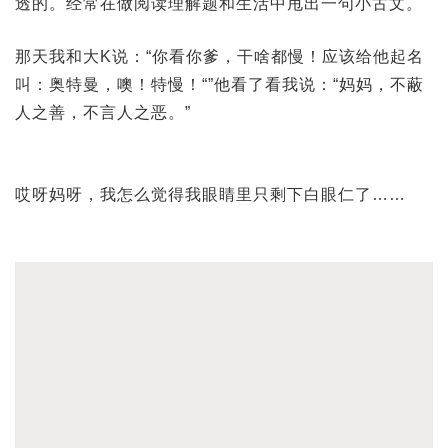
透的。经常在做阅读理解题和生活中甩出一句小古文。
那天我和大K说：“你看你爹，干啥都慢！应该给他起名
叫：奥特曼，噢！特慢！“”他看了看我说：“妈妈，不蔽
人之善，不言人之恶。”
哎呀妈呀，我怎么觉得我眼睛里只剩下白眼仁了……