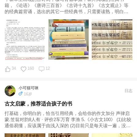
籍，《论语》《唐诗三百首》《古诗十九首》《古文观止》等
的经典篇背诵，选出的其它一些经典书，只需要读熟，明白意
思即可。当然了，也许会抄一点点经典名句背背。 两年内，计
划让妞儿把这些书读了，当然了，也不仅仅读这些古文书，有
几本精读，选一些背诵。 —01...
34
160
12
小可猫可咪
日志
16岁
古文启蒙，推荐适合孩子的书
打基础，你明白的，恰当引用经典，会给你的作文加分 声律启
蒙.笠翁对韵8人有 · 评价2车万育 李渔 5.《小古文100》 (1)比较
通俗易懂，应该属于由浅入深的 (2)目前只是每天读一遍，没有
打算背诵不知读完100天后有何变化 (3)文字优美，也许将来日