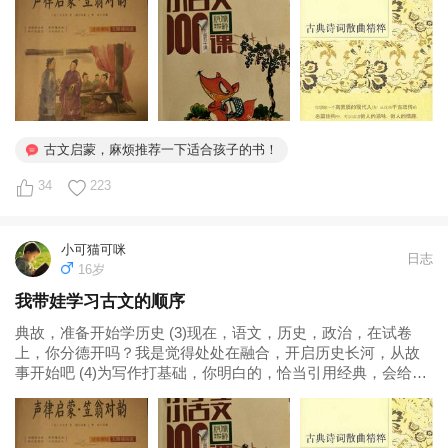
记里可以拽到二句 (4)打算诵读结束后，我挑几篇...
古文启蒙，麻烦推荐一下适合孩子的书！
34
223
小可猫可咪
日志
16岁
我带娃学习古文的顺序
典故，准备开始学历史 (3)现在，语文，历史，政治，在试卷
上，你分德开吗？我是觉得处处在融合，开启历史长河，从故
事开始吧 (4)为写作打基础，你明白的，恰当引用经典，会给你
的作文加分 声律启蒙.笠翁对韵 26人有 · 评价14 · 书评1车万育
李渔 5.《小古文100》 (1)比较通俗易懂，应该属于...