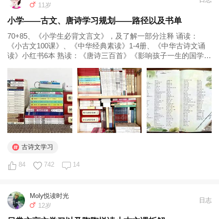
11岁
小学——古文、唐诗学习规划——路径以及书单
70+85、《小学生必背文言文》，及了解一部分注释 诵读：
《小古文100课》、《中华经典素读》1-4册、《中华古诗文诵
读》小红书6本 熟读：《唐诗三百首》《影响孩子一生的国学启
蒙经典》13本 古文，也算是一门语言，不知道以前口语是不是
也这样讲，但是至少文本是这样的。只要是语言，学习少不了
多读。持久的...
古诗文学习
84
742
14
Moly悦读时光
日志
12岁