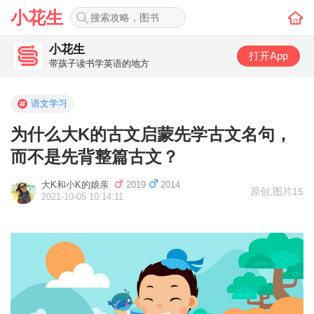
小花生
小花生
打开App
带孩子读书学英语的地方
语文学习
为什么大K的古文启蒙先学古文名句，
而不是先背整篇古文？
大K和小K的娘亲
2019
2014
原创
,
图片15
2021-10-05 10:14:11