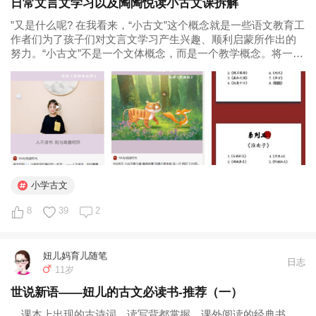
日常文言文学习以及陶陶悦读小古文课拆解
”又是什么呢? 在我看来，“小古文”这个概念就是一些语文教育工
作者们为了孩子们对文言文学习产生兴趣、顺利启蒙所作出的
努力。“小古文”不是一个文体概念，而是一个教学概念。将一些
短小精悍、容易理解的文言语篇集合成编，人为赋予了一个新
的概念”小古文”——“小”，不仅指篇幅短小，更指站在小朋友学
习入门的角度...
小学古文
8
39
2
妞儿妈育儿随笔
日志
11岁
世说新语——妞儿的古文必读书-推荐（一）
，课本上出现的古诗词，读写背都掌握，课外阅读的经典书