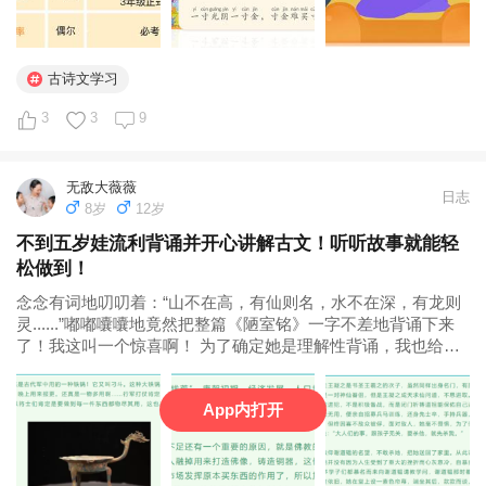
古诗文学习
3
3
9
无敌大薇薇
日志
8岁
12岁
不到五岁娃流利背诵并开心讲解古文！听听故事就能轻
松做到！
念念有词地叨叨着：“山不在高，有仙则名，水不在深，有龙则
灵......”嘟嘟囔囔地竟然把整篇《陋室铭》一字不差地背诵下来
了！我这叫一个惊喜啊！ 为了确定她是理解性背诵，我也给她
录了段视频。小家伙居然真的根据文章内容，手舞足蹈的一口
气流畅背诵！ 背完了，我又尝试着问了问她古文中的意思，没
App内打开
想到，他还真的记住...