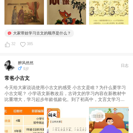
大家带娃学习古文的顺序是什么？
32
385
醉风然然
日志
9岁
常爸小古文
今天给大家说说使用小古文的感受 小古文是啥？为什么要学习
小古文呢？ 小学语文新教改后，古诗文的学习内容在新教材中
比重增大，学习起步年龄低龄化。到了初高中，文言文学习强
度将更大。如果孩子基础不牢固，后续学习会更吃力 但是，如
何教低龄孩子学习小古文呢？ 常青藤爸爸根据新部编版教材教
学要求，并结合...