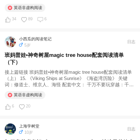
神，一度怀疑是不是语言能力不够，为此持续降级回炉，上上
英语非虚构阅读
下下搞了半年，发现单纯是对西方玄幻的魔法龙主题没兴趣。
回炉...
34
89
6
小西瓜的阅读笔记
日志
5岁
班妈普娃•神奇树屋magic tree house配套阅读清单
（下）
接上篇链接 班妈普娃•神奇树屋magic tree house配套阅读清单
（上） 15. 《Viking Ships at Sunrise》《海盗湾历险》 关键
词：修道士、维京人、海怪 配套中文： 千万不要玩穿越：千万
不要成为一名维京探险队员 千万不要玩穿越系列：千万不要成
英语非虚构阅读
为一名维京探险队员973...
6
20
上海学树堂
日志
10岁