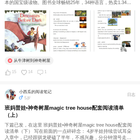
本的国宝级读物。图书全球畅销25年，34种语言，热卖1.34亿
册，连续160周荣登亚马逊畅销榜。 《神奇树屋》将知识与故事
完美结合，把孩子课本上的人文历史、科学实践...
从牛津树到神奇树屋
15
14
1
小西瓜的阅读笔记
日志
5岁
班妈普娃•神奇树屋magic tree house配套阅读清单
（上）
下篇已发，在这里 班妈普娃•神奇树屋magic tree house配套阅
读清单（下） 写在前面的一点碎碎念： 4岁半娃持续尝试耳朵
入章中，已经跟驯龙硬磕了半年，不感兴趣，分分钟溜号走