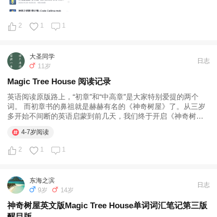
2
1
1
大圣同学
日志
11岁
Magic Tree House 阅读记录
英语阅读原版路上，“初章”和“中高章”是大家特别爱提的两个
词。 而初章书的鼻祖就是赫赫有名的《神奇树屋》了。从三岁
多开始不间断的英语启蒙到前几天，我们终于开启《神奇树屋
啦》的阅读啦！ 从去年11月开始读NATE THE GREAT到黑衣公
4-7岁阅读
主到MERCY WATSON到每本书8000多字的IVY...
2
1
1
东海之滨
日志
9岁
14岁
神奇树屋英文版Magic Tree House单词词汇笔记第三版
醒目版