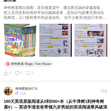
神奇树屋黑白插图，语言难度适中，通过两兄妹的穿越冒险，
把人文历史和自然科学知识娓娓道来，是知识与故事完美结合
的典范，入门级初章中的必选动作。 但不少家长(包括六年前的
我)都有困惑，神奇树屋孩子要怎么看?孩子课堂上的单词量远远
不能支撑原版阅读，孩子原版阅读中遇到的生词怎么办?书读的
懂吗? 神奇树屋是...
神奇树屋 Magic Tree House
3
5
1
傅傅暖暖的叮当
日志
12岁
180天英语原版阅读从0到500+本（从牛津树1到神奇树
屋II）-- 英语学渣老爸带领六岁男娃的英语阅读乘风破浪