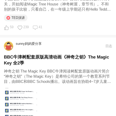
关，开始阅读Magic Tree House（神奇树屋，章节书）。不和
别的孩子比较，只看自己，在一年级上学期还只有Hello Teddy
基础的小妮儿，用了不到一年时间达到这个水平，我还是挺受
TED演讲
鼓舞的。 小妮儿的英语学习，断断续续，曲曲折折...
59
239
41
sunny妈妈爱分享
日志
BBC牛津树配套原版高清动画《神奇之钥》The Magic
Key 全2季
神奇之钥 The Magic Key BBC牛津阅读树配套原版动画片简介
“神奇之钥”（The Magic Key）是希特公司的第一个教育系列节
目，由BBC和BBC Schools播出。该动画旨在协助4~7岁儿童发
展英文阅读技巧，动画取材自拥有70%英国小学采用率的读本
－Oxford...