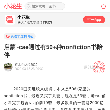
小花生
小花生
打开App
带孩子读书学英语的地方
英语非虚构阅读
启蒙~cae通过有50+种nonfiction书陪
伴
雁儿在林梢2020
原创
,
图片55
2020-03-13 23:09:32
2020国庆继续来编辑，本来是50种家里的
nonfiction书，最近又买了几套，现在是53套，考cae前
才看完了包含raz的前19套，最多数量的一套是2000篇
分级的raz最少一套也要四本。总数多少本没计算。家里