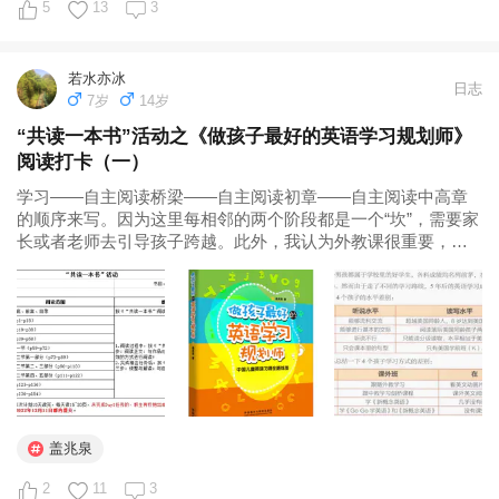
5
13
3
言，英语，掌握英语就可以和更多的人沟通了。于是萌生了报
个班的想法，要有外教！我是个...
若水亦冰
日志
7岁
14岁
“共读一本书”活动之《做孩子最好的英语学习规划师》
阅读打卡（一）
学习——自主阅读桥梁——自主阅读初章——自主阅读中高章
的顺序来写。因为这里每相邻的两个阶段都是一个“坎”，需要家
长或者老师去引导孩子跨越。此外，我认为外教课很重要，语
言需要交流，我不认为只阅读就能学好一门语言。英语学习的
听说读写还是要都兼顾到，只是每个阶段的学习侧重点会有所
不同。 Day2打卡# 盖...
盖兆泉
2
11
3