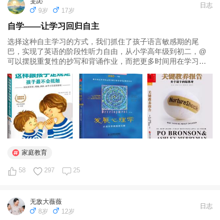
雯訫
日志
9岁
17岁
自学——让学习回归自主
选择这种自主学习的方式，我们抓住了孩子语言敏感期的尾
巴，实现了英语的阶段性听力自由，从小学高年级到初二，@
可以摆脱重复性的抄写和背诵作业，而把更多时间用在学习学
术阅读和写作上。 六年级时，哥哥与老师共读的小说 Tuesdays
with Morrie108人有 · 评价24 · 书评3Mitch...
家庭教育
58
297
25
无敌大薇薇
日志
8岁
12岁