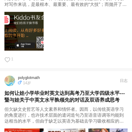
对写作来说，是最根本、最重要、最有效的“大技”；而抛开了阅
读所讲的种种技巧，最多可以称为“小技”。有了大技，小技不请
自来；没有大技，一切小技都没有实现的条件。 我一直重视圆
圆的阅读...
1
polyglotmath
日志
14岁
如何让娃小学毕业时英文达到高考乃至大学四级水平---
暨与娃关于中英文水平孰领先的对话及双语养成思考
但欠缺文史哲艺等人文素养和情怀者。因而，以传统英语学习
的角度进行，也许技术层面的遣词造句乃至语音语调等均能到
达相当的水平，但由于缺乏以英语为基础去学习吸收相应的科
学文化历史艺术等背景知识，故最佳也只能做到形似而神不