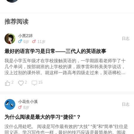
推荐阅读
小黑218
日志
9岁
11岁
最好的语言学习是日常——三代人的英语故事
我是小学五年级才在学校接触英语的，一学期跟着老师学了十
几个单词，按部就班的上学校的课，跟李雷和韩美美学说话，
没上过别的课外班。就这样一路高考四级走过来，英语稀松平
常，也没想过提高，浑浑噩噩学渣一个。直到不得不跟先生移
2
2
15
民，才发现打招呼买菜都成了挑战。头痛医头，脚痛医脚，每
天硬着头皮跟人说话，当众朗读...
小花生小溪
日志
8岁
为什么阅读是最大的学习“捷径”？
没什么用处吧。 阅读是写作最有效的“大技” “美”和“简单”往往是
同义语。学习写作也一样，最好的技巧应该是最简单的。阅读