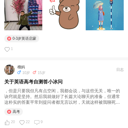
的学习对于...
0-3岁英语启蒙
1
榴妈
日志
10岁
15岁
关于英语高考自测答小冰问
，但是只要我但凡有点空闲，我都会说，与这些无关，唯一的
诀窍就是坚持。然后我就做好了长篇大论聊天的准备，但通常
这朴实的答案平常到提问者都无言以对，天就这样被我聊死
了……可是，语言的学习毫无捷径，坚持就是最重要的因素，
高考
没有之一。 榴四岁多英语启蒙，我们没有一天是完全没碰英语
的，不同阶段会有不同的学习形式...
20
22
9