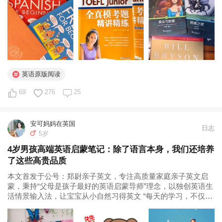
似。同时，了解文化有利于提升融入感、兴趣和理解能力，从
而明显有助于语言本身的掌握。功利...
英语原版阅读
69
276
25
安可妈妈在英国
日志
5岁
4岁男孩高端英语启蒙笔记：除了语言本身，我们还培养
了这些高贵品质
本文首发于公号：郑尉亲子英文，专注高质量家庭亲子英文启
蒙，秉持“父母是孩子最好的英语启蒙导师”理念，以独创英语生
活情景输入法，让宝宝从小自然习得英文 “每天的学习，不仅仅
让孩子有成长，我也有很大提升”。 ——京毅毅妈妈，毅毅4岁9
个月 跟着郑老师学习已有大半年时间了，今天我想分享下“教案