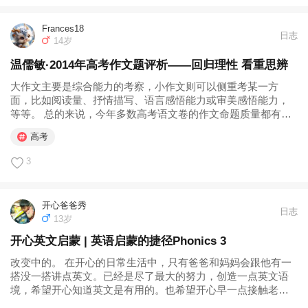
Frances18
日志
14岁
温儒敏·2014年高考作文题评析——回归理性 看重思辨
大作文主要是综合能力的考察，小作文则可以侧重考某一方
面，比如阅读量、抒情描写、语言感悟能力或审美感悟能力，
等等。 总的来说，今年多数高考语文卷的作文命题质量都有所
提高。突出的一点，是回归理性，看重思辨。大概有90%的作
高考
文命题都侧重考察理性思维能力。例如新课标卷要求围绕“山羊
过独木桥”的游戏规则来...
3
开心爸爸秀
日志
13岁
开心英文启蒙 | 英语启蒙的捷径Phonics 3
改变中的。 在开心的日常生活中，只有爸爸和妈妈会跟他有一
搭没一搭讲点英文。已经是尽了最大的努力，创造一点英文语
境，希望开心知道英文是有用的。也希望开心早一点接触老
外，和他们讲讲话，看到世界上有很多人说着和我们不同的语