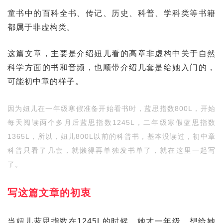
童书中的百科全书、传记、历史、科普、学科类等书籍
都属于非虚构类。
这篇文章，主要是介绍妞儿看的高章非虚构中关于自然
科学方面的书和音频，也顺带介绍几套是给她入门的，
可能初中章的样子。
因为妞儿在一年级寒假准备开始看书时，蓝思指数800L，开始
每天阅读两个多月后蓝思指数1245L，二年级寒假蓝思指数
1365L，所以，妞儿800L以前的科普书，基本没读过，初中章
科普只看了几套，就懒得再单独发书单了，就在这里一起写
了。
写这篇文章的初衷
当妞儿蓝思指数在1245L的时候，她才一年级，想给她