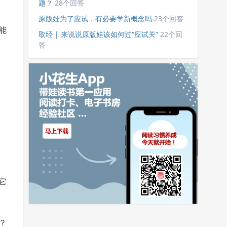
题？
28个回答
原版娃为了应试，有必要学新概念吗
23个回答
能
取经 | 来说说原版娃该如何过“应试关”
22个回
答
它
？