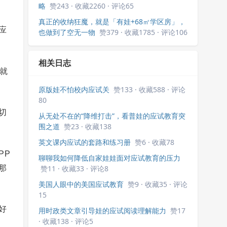
略
赞243 · 收藏2260 · 评论65
真正的收纳狂魔，就是「有娃+68㎡学区房」，
应
也做到了空无一物
赞379 · 收藏1785 · 评论106
相关日志
—就
原版娃不怕校内应试关
赞133 · 收藏588 · 评论
80
切
从无处不在的“降维打击”，看普娃的应试教育突
围之道
赞23 · 收藏138
英文课内应试的套路和练习册
赞6 · 收藏78
PP
聊聊我如何降低自家娃娃面对应试教育的压力
那
赞11 · 收藏33 · 评论8
美国人眼中的美国应试教育
赞9 · 收藏35 · 评论
15
好
用时政类文章引导娃的应试阅读理解能力
赞17
· 收藏138 · 评论5