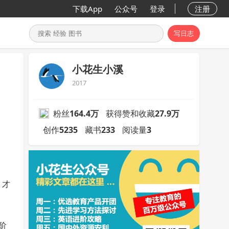
下载App
公众号
登录
注册
写日志
小花生小溪
2017
粉丝
164.4万
获得赞和收藏
27.9万
创作
5235
藏书
233
阅读量
3
，才
阶