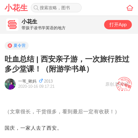
小花生
小花生
打开App
带孩子读书学英语的地方
夏令营
吐血总结 | 西安亲子游，一次旅行胜过
多少堂课！（附游学书单）
一苇_啾妈
2013
原创
,
图片65
2020-10-16 09:17:21
（文章很长，干货很多，看到最后一定有收获！）
国庆，一家人去了西安。