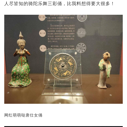
人尽皆知的骑陀乐舞三彩俑，比我料想得要大很多！
网红萌萌哒唐仕女俑