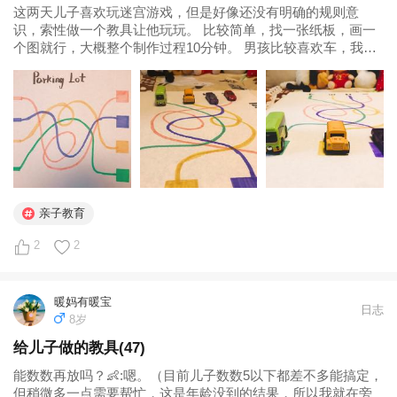
这两天儿子喜欢玩迷宫游戏，但是好像还没有明确的规则意
识，索性做一个教具让他玩玩。 比较简单，找一张纸板，画一
个图就行，大概整个制作过程10分钟。 男孩比较喜欢车，我儿
子也是小车迷一个，所以就做成停车场的样子，当然还可以做
成小动物吃果子，动物妈妈找宝宝等等，例子很多，宗旨不变
就行...
亲子教育
2
2
暖妈有暖宝
日志
8岁
给儿子做的教具(47)
能数数再放吗？👶:嗯。（目前儿子数数5以下都差不多能搞定，
但稍微多一点需要帮忙，这是年龄没到的结果，所以我就在旁