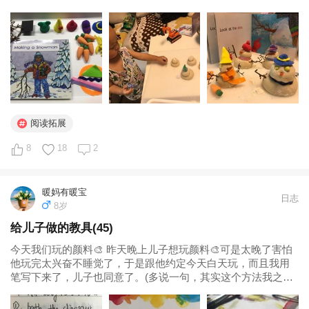
一个雪人馍馍。...
阅读拓展
8
18
2
暖妈有暖宝
日志
8岁
给儿子做的教具(45)
今天我们玩的颜料🎨 昨天晚上儿子想玩颜料🎨可是太晚了害怕
他玩完太兴奋不睡觉了，于是跟他约定今天白天玩，而且我用
笔写下来了，儿子也同意了。(多说一句，其实这个方法我之前
就用过，之前儿子一直不喜欢刷牙，几乎什么方法都用过了，
软硬不吃。有一天，突然灵机一动要不然我把和他刷牙这件事