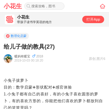
小花生
小花生
打开App
带孩子读书学英语的地方
数理化启蒙
给儿子做的教具(27)
暖妈有暖宝
2018
原创
,
图片6
2019-10-03 00:18:20
小兔子拔萝卜
目的：数学启蒙➕形状配对➕感官体验
1.小兔子都有自己的喜好，有的小兔子喜欢圆形的萝
卜，有的喜欢方形的，你能把他们喜欢的萝卜都放到自
己的篮筐里吗？