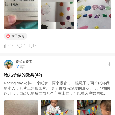
写下来作为约定，看他...
亲子教育
12
7
2
暖妈有暖宝
日志
8岁
给儿子做的教具(42)
Racing day 材料:一个纸盒，两个吸管，一根绳子，两个纸杯做
的小人，几片三角形纸片。 盒子做成有坡度的形状。 儿子拍的
超开心，自己玩的后面放几个车在上面，可以融入序数的概
念，那辆车是第一名，哪辆第二名，哪辆第三名。...