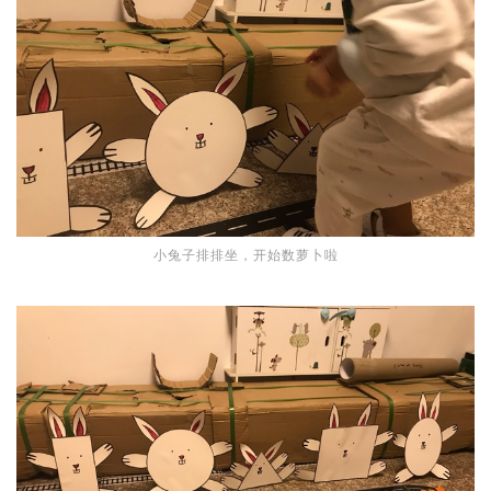
小兔子排排坐，开始数萝卜啦