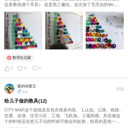
边多教他灌个耳音） 这是第三遍玩。这次加了毛毛虫的life
cycle，以绘本<<The very hungry caterpillar >>导入，绘本...
数理化启蒙
9
41
4
暖妈有暖宝
日志
8岁
给儿子做的教具(12)
CITY MAP这个游戏其实包含很多内容。 1.认知。公路、铁路、
交通、农场、住宅小区、工地、飞机场。 2.规则感。其实做这
个的时候还在想儿子玩的时候可能会到处跑，惊喜的是他一直
都拿着车在沿着公路线走，虽然拿着火车在公路上行驶，但当