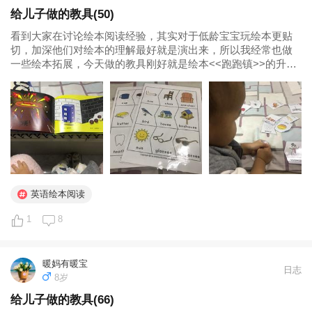
给儿子做的教具(50)
看到大家在讨论绘本阅读经验，其实对于低龄宝宝玩绘本更贴
切，加深他们对绘本的理解最好就是演出来，所以我经常也做
一些绘本拓展，今天做的教具刚好就是绘本<<跑跑镇>>的升级
拓展。 (貌似心有灵犀的默契，儿子竟然自己把这个绘本拿来
了，让我好是惊讶🙀) 先读一遍绘本...
英语绘本阅读
1
8
暖妈有暖宝
日志
8岁
给儿子做的教具(66)