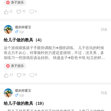
亲子游乐
我告诉他火车要在火车道上行驶，他就再会回到火车道上玩。
（其实一直都...
11
33
6
暖妈有暖宝
日志
8岁
给儿子做的教具（4）
这个游戏锻炼孩子手眼协调能力➕感统训练。 儿子在玩的时候
有点力不从心，对掌握杆的力度还是很弱，不过，没关系，多
加练习一些游戏应该会好的。 快递盒子➕彩色卡纸 站立的样子
儿子尝试用杆控制海洋球 控制后推球 结果没进去（其实选择相
亲子游乐
对好控制一点的球可能效果会好一些）...
13
26
8
暖妈有暖宝
日志
8岁
给儿子做的教具（19）