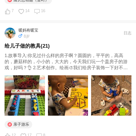
是爬爬垫的边角料一点点切下来的，真的是费了一番心血 儿子
钓到的最大一条鱼...
7
14
16
暖妈有暖宝
日志
8岁
给儿子做的教具(21)
1.故事导入:你见过什么样的房子啊？圆圆的，平平的，高高
的，蘑菇样的，小小的，大大的，今天我们玩一个盖房子的游
戏，好吗？👌 2.艺术创作。绘画🎨我们给房子装饰一下好不
好？ 3.动手操作。盖房子🏠你能把相同颜色的乐高拼起来吗？
咱们盖个房子吧。儿子盖房子的时候我用飞快的速度把画好的
房子剪下来备用...
亲子游乐
12
17
8