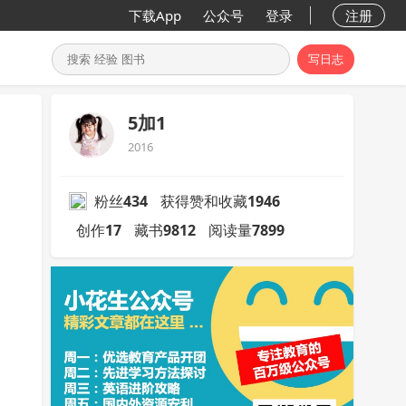
下载App
公众号
登录
注册
写日志
5加1
2016
粉丝
434
获得赞和收藏
1946
创作
17
藏书
9812
阅读量
7899