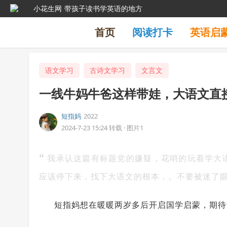
小花生网
带孩子读书学英语的地方
首页
阅读打卡
英语启
语文学习
古诗文学习
文言文
一线牛妈牛爸这样带娃，大语文直
短指妈
2022
2024-7-23 15:24
转载
·
图片1
“
我承认这篇有标题党的嫌疑，花哨的玩着学大
应该停下来，找下大语文的根本，。不要被迷了
短指妈想在暖暖两岁多后开启国学启蒙，期待