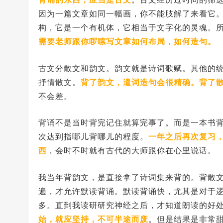
因为一篇文章如同一幅画，你不能肢解了来看它
构，它是一个有机体，它相当于文字化的灵魂。
需要老师跟你啰嗦写文章如何布局，如何造句。
古文分散文和韵文。韵文就是诗词歌赋。其他的
抒情散文。
背了韵文，遣词造句会很精确。背了
不会差。
背诵不是当时背完记住就算完事了。而是一本书
次达到指哪儿背哪儿的程度。
一年之后再次复习
西
，会时不时就有古代的大师跟你在心里说话。
我当年背韵文，是直接拿了诗词集来背的。背散文
遍，才允许默读背诵。默读背诵快，尤其是对于
多。直到我读研研究神经之后，才知道朗读的好
始，就应坚持，不可半途而废
。但是结果是非常