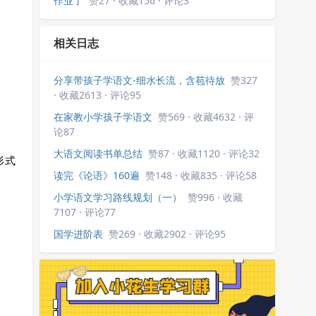
作业了
赞27 · 收藏156 · 评论3
相关日志
分享带孩子学语文-细水长流，含苞待放
赞327
· 收藏2613 · 评论95
在家教小学孩子学语文
赞569 · 收藏4632 · 评
论87
大语文阅读书单总结
赞87 · 收藏1120 · 评论32
形式
读完《论语》160遍
赞148 · 收藏835 · 评论58
小学语文学习路线规划（一）
赞996 · 收藏
7107 · 评论77
国学进阶表
赞269 · 收藏2902 · 评论95