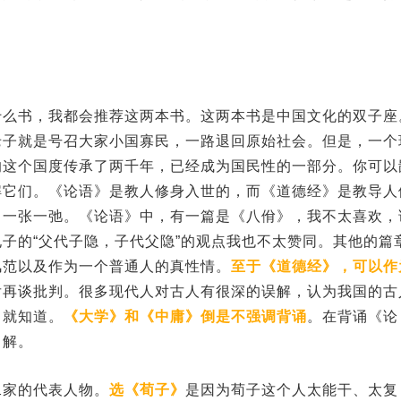
什么书，我都会推荐这两本书。这两本书是中国文化的双子座
老子就是号召大家小国寡民，一路退回原始社会。但是，一个
的这个国度传承了两千年，已经成为国民性的一部分。你可以
解它们。《论语》是教人修身入世的，而《道德经》是教导人
，一张一弛。《论语》中，有一篇是《八佾》，我不太喜欢，
子的“父代子隐，子代父隐”的观点我也不太赞同。其他的篇
风范以及作为一个普通人的真性情。
至于《道德经》，可以作
后再谈批判。很多现代人对古人有很深的误解，认为我国的古
了就知道。
《大学》和《中庸》倒是不强调背诵
。在背诵《论
了解。
二家的代表人物。
选《荀子》
是因为荀子这个人太能干、太复