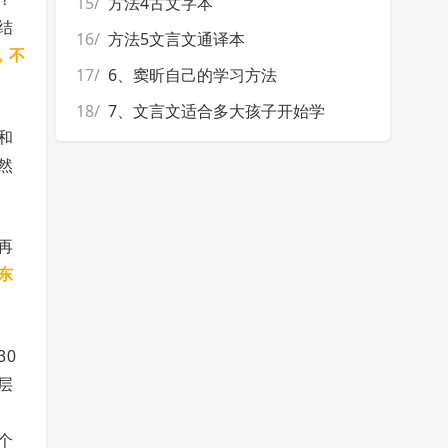
15/
方法4古文字本
结
16/
方法5文言文通译本
，不
17/
6、窦昕自己的学习方法
18/
7、文言文适合多大孩子开始学
和
然
再
东
30
层
个