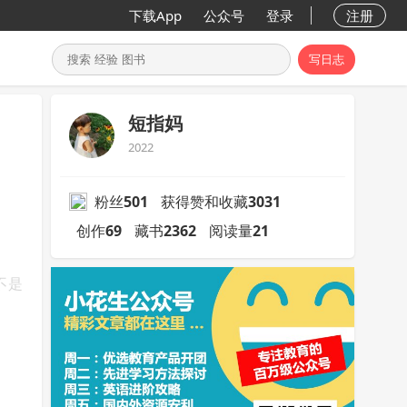
下载App
公众号
登录
注册
写日志
短指妈
2022
粉丝
501
获得赞和收藏
3031
创作
69
藏书
2362
阅读量
21
不是