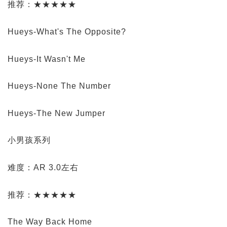
推荐：★★★★★
Hueys-What's The Opposite?
Hueys-It Wasn't Me
Hueys-None The Number
Hueys-The New Jumper
小男孩系列
难度：AR 3.0左右
推荐：★★★★★
The Way Back Home