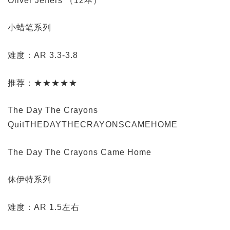
Oliver Jeffers （12本）
小蜡笔系列
难度：AR 3.3-3.8
推荐：★★★★★
The Day The Crayons
QuitTHEDAYTHECRAYONSCAMEHOME
The Day The Crayons Came Home
休伊特系列
难度：AR 1.5左右