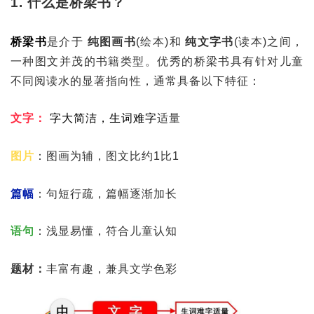
1. 什么是桥梁书？
桥梁书
是介于
纯图画书
(绘本)和
纯文字书
(读本)之间，
一种图文并茂的书籍类型。优秀的桥梁书具有针对儿童
不同阅读水的显著指向性，通常具备以下特征：
文字：
字大简洁，生词难字
适量
图片
：图画为辅，图文比约1比1
篇幅
：句短行疏，篇幅逐渐加长
语句
：浅显易懂，符合儿童认知
题材：
丰富有趣，兼具文学色彩