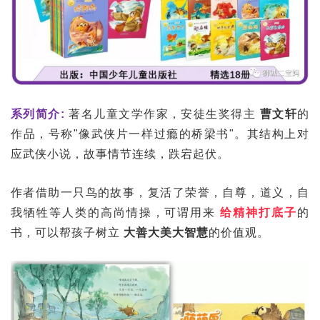
系列简介:
著名儿童文学作家，安徒生奖得主
曹文轩
的
作品，号称"像武侠片一样过瘾的桥梁书"。其结构上对
应武侠小说，故事情节连续，跌宕起伏。
作者借助一只鸟的故事，复活了荣誉，自尊，道义，自
我牺牲等人类的高尚情操，可谓用来
给精神打底子
的
书，可以帮孩子树立
大善大美大智慧
的价值观。