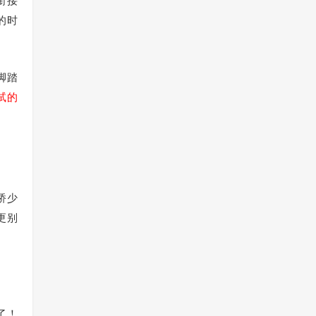
衔接
的时
脚踏
试的
桥少
更别
了！