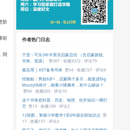
进阶
裸听
作者热门日志
，同
干货︱可乐3年半英语启蒙总结 （含启蒙路线、
书单、资源）
赞367 · 收藏3372 · 评论79
最实用 | KET备考书单
赞54 · 收藏727 · 评论9
经验贴︱男娃6岁+，启蒙两个多月，能复述Big
Muzzy动画片，能看小猪佩奇，有什么秘诀？
赞66 · 收藏505 · 评论10
这个书单把科普、历史、地理、化学知识一网打
尽
赞15 · 收藏189 · 评论2
12张图，掌握小学数学1至6年级全部知识点
赞
17 · 收藏157 · 评论3