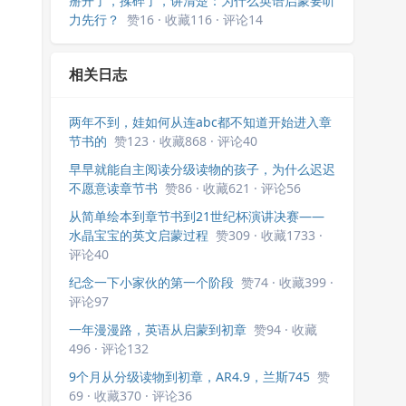
掰开了，揉碎了，讲清楚：为什么英语启蒙要听
力先行？
赞16 · 收藏116 · 评论14
相关日志
两年不到，娃如何从连abc都不知道开始进入章
节书的
赞123 · 收藏868 · 评论40
早早就能自主阅读分级读物的孩子，为什么迟迟
不愿意读章节书
赞86 · 收藏621 · 评论56
从简单绘本到章节书到21世纪杯演讲决赛——
水晶宝宝的英文启蒙过程
赞309 · 收藏1733 ·
评论40
纪念一下小家伙的第一个阶段
赞74 · 收藏399 ·
评论97
一年漫漫路，英语从启蒙到初章
赞94 · 收藏
496 · 评论132
9个月从分级读物到初章，AR4.9，兰斯745
赞
69 · 收藏370 · 评论36