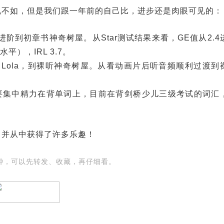
愧不如，但是我们跟一年前的自己比，进步还是肉眼可见的：
阶到初章书神奇树屋。从Star测试结果来看，GE值从2.4
），IRL 3.7。
 and Lola，到裸听神奇树屋。从看动画片后听音频顺利过渡到
要集中精力在背单词上，目前在背剑桥少儿三级考试的词汇
，并从中获得了许多乐趣！
分钟，可以先转发、收藏，再仔细看。