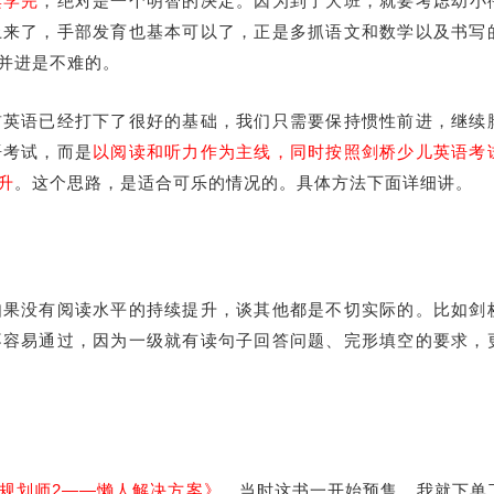
读学完
，绝对是一个明智的决定。因为到了大班，就要考虑幼小
上来了，手部发育也基本可以了，正是多抓语文和数学以及书写
并进是不难的。
前英语已经打下了很好的基础，我们只需要保持惯性前进，继续
语考试，而是
以阅读和听力作为主线，同时按照剑桥少儿英语考
升
。这个思路，是适合可乐的情况的。具体方法下面详细讲。
如果没有阅读水平的持续提升，谈其他都是不切实际的。比如剑
不容易通过，因为一级就有读句子回答问题、完形填空的要求，
规划师2——懒人解决方案》
，当时这书一开始预售，我就下单