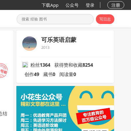
下载App
公众号
登录
注册
写日志
可乐英语启蒙
2013
粉丝
1364
获得赞和收藏
8254
创作
49
藏书
0
阅读量
0
总结