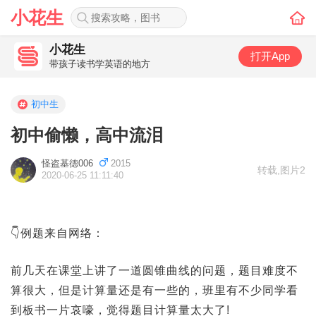
小花生
小花生
打开App
带孩子读书学英语的地方
初中生
初中偷懒，高中流泪
怪盗基德006
2015
转载
,
图片2
2020-06-25 11:11:40
👇例题来自网络：
前几天在课堂上讲了一道圆锥曲线的问题，题目难度不
算很大，但是计算量还是有一些的，班里有不少同学看
到板书一片哀嚎，觉得题目计算量太大了!