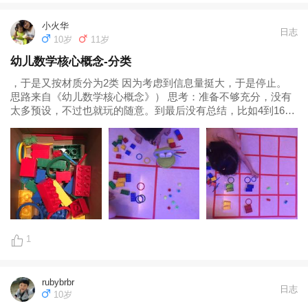
小火华
日志
10岁
11岁
幼儿数学核心概念-分类
，于是又按材质分为2类 因为考虑到信息量挺大，于是停止。
思路来自《幼儿数学核心概念》） 思考：准备不够充分，没有
太多预设，不过也就玩的随意。到最后没有总结，比如4到16，
下一步准备引入条状图...
1
rubybrbr
日志
10岁