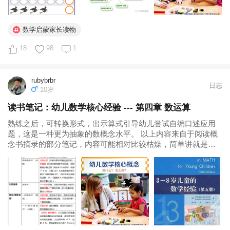
数学启蒙家长读物
18
98
1
rubybrbr
日志
10岁
读书笔记：幼儿数学核心经验 --- 第四章 数运算
熟练之后，可转换形式，出示算式引导幼儿尝试自编口述应用
题，这是一种更为抽象的数概念水平。 以上内容来自于阅读概
念书摘录的部分笔记，内容可能相对比较枯燥，简单讲就是低
幼儿童学习运算不要一味的刷题，而需要在生活中在有情境的
条件下进行实物操作，感知数量的变化。那最好的方式是什
么？当然就是游戏！ 幼儿数学核心...