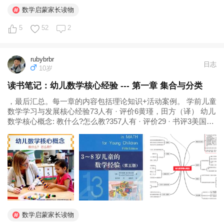
数学启蒙家长读物
5
52
2
rubybrbr
日志
10岁
读书笔记：幼儿数学核心经验 --- 第一章 集合与分类
，最后汇总。每一章的内容包括理论知识+活动案例。 学前儿童
数学学习与发展核心经验73人有 · 评价6黄瑾，田方（译） 幼儿
数学核心概念: 教什么?怎么教?357人有 · 评价29 · 书评3美国埃
里克森儿童发展研究生院编 3-8岁儿童的数学经验165人有 · 评
价31 · 书评2（美） 罗莎琳德...
数学启蒙家长读物