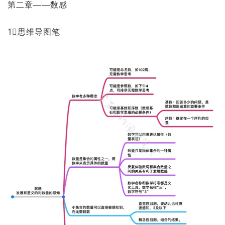
第二章——数感
1⃣️思维导图笔