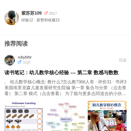
紫苏苏109
2017
经验12 · 获赞和收藏15
推荐阅读
rubybrbr
日志
10岁
读书笔记：幼儿数学核心经验 --- 第二章 数感与数数
。 幼儿数学核心概念: 教什么?怎么教?366人有 · 评价31 · 书评3
美国埃里克森儿童发展研究生院编 第一章 集合与分类 （点击查
看） 第二章 模式（点击查看） 为了能与更多志同道合的小伙伴
一起共同学习，共同成长，我特别建立了家庭启蒙互助群，欢
迎热衷于进行0-6岁娃家庭早教启蒙的各位宝爸宝妈的加入，可
加我微信号：rubybrbr 进群，暗号：小花生。...