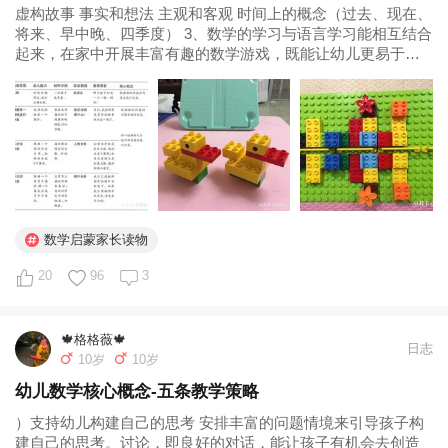
虚构故事 事实和想法 主观和客观 时间上的概念（过去、现在、
将来、早中晚、四季度） 3、数学的学习与语言学习能相互结合
起来，在家中开展丰富有趣的数学游戏，既能让幼儿更易于理
解数学基础概念，又能丰富词汇量。书中提到“识别和利用物体
属性进行分类、结合比较的过程中涉及到大量的对话。” 最后补
充《3-8岁儿童的数学经验》里关于分类标准的内容...
数学启蒙家长读物
20
96
3
🍁格格薇🍁
日志
10岁
10岁
幼儿数学核心概念-五条教学策略
）支持幼儿构建自己的思考 安排丰富的问题情境来引导孩子构
建自己的思考。讨论，即良好的对话，能让孩子有机会去创造