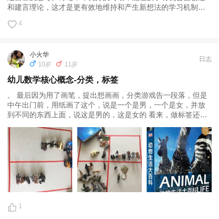
和建言理论，这才是更有效地维持和产生新想法的学习机制。
个人认为，这五个策略，不只适用于学数学，也适用于其他学
4
科比如语言类。 幼儿数学核心概念: 教什么?怎么教?330人有 ·
评价25 · 书评3美国埃里克森儿童发展研究生院编...
小火华
日志
10岁
11岁
幼儿数学核心概念-分类，标签
。 最后因为用了画笔，提出想画画，分类游戏告一段落，但是
中午出门前，用纸画了这个，说是一个是男，一个是女，并放
到不同的东西上面，说这是男的，这是女的 看来，做标签还是
明白了点意思的。 思路来自《幼儿数学核心概念》） 感受：玩
到哪里做到哪里，本来打算再细分下去，但是注意力已经被别
的东西吸引走了，就作罢，下次还可以继续，保持好奇心最重
要。...
1