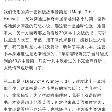
我们使用的第一套原版故事音频是《Magic Tree
House》，兄妺俩通过神奇树屋穿越到各个时期，世界
各地解决问题的幻想小说。选这套一是趣味性强、难度
不大，另一方面嘟嘟之前看过20来本中文版的书，可以
快点进入状态。果然，用下来效果很好，能较快进入情
节。我们当时是几本书反复听，听熟了再换几本。这套
书本身难度也是逐渐增加的，1年后嘟嘟听完了当时能找
到的30多本音频，后面十几本没看过的书完全靠裸听，
大致情节也听明白了。
第二套是《Diary of A Wimpy Kid》，难度比上一套增
加不少。这套书是一个小男孩的淘气日记，内容生活
化，非常搞笑。为了帮助嘟嘟理解，我买了双语版的
书。本意是想让他看英语，但对他来说英语难度太大，
中文倒是看得不亦乐乎，也就随他了。作为听力资源来