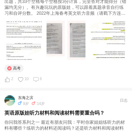
出题，共33个空格每个空格按3分计算，完全答对才能得分（错
漏均无分）。有兴趣玩玩的原版娃，可以跟着真题录音自行练
习和自评分数。 2022年上海春考英文听力音频（请戳下方连
接） https://mp.weixin.qq.com/s?
__biz=MzIzNzQ2NTM3NQ==&mid...
高考
2
10
6
东海之滨
日志
9岁
14岁
英语原版娃听力材料和阅读材料需要重合吗？
你问我答系列之一 最近有朋友问我：平时你家姐姐练听力的材
料有哪些？练听力的材料还阅读吗？还是听力材料和阅读材料