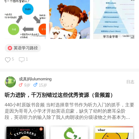
容入手。这个相对来说就是比较细致专业的事，也需要父母亲
要多寻找适合的材料推荐给孩子...
英语学习路径
5
1
成真妈lulumorning
日志
9岁
15岁
听力进阶，千万别错过这些优秀资源（音频篇）
440小时原版书音频 当时选择章节书作为听力入门的抓手，主要
是因为哥哥入小学才开始英语启蒙，缺失了幼时的磨耳朵阶
段，英语听力的输入除了我人肉朗读的分级读物之外基本为
零。而章节书的音频有以下几个优点： 一是故事情节有趣，可
以吸引小朋友； 二是音频语速适中、发音标准，孩子更容易听
懂； 三是使用的是...