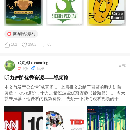
英语听说读写
181
1902
63
成真妈lulumorning
日志
9岁
15岁
听力进阶优秀资源——视频篇
本文首发于公众号“成真阁”。 上篇推文总结了哥哥的听力进阶
资源： 听力进阶，千万别错过这些优秀资源（音频篇） 。 今天
就来推荐下他爱看的视频资源。 先说一下我们观看视频的平
台，主要是B站、人人视频和网盘资源。我通常会在前两个网站
的推送推荐中再筛选适合哥哥观看的收藏，这样资源就越来越
丰富了。缺点就是...