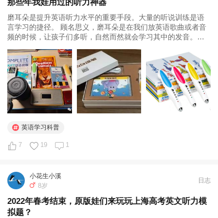
那些年我娃用过的听力神器
磨耳朵是提升英语听力水平的重要手段。大量的听说训练是语
言学习的捷径。 顾名思义，磨耳朵是在我们放英语歌曲或者音
频的时候，让孩子们多听，自然而然就会学习其中的发音。磨
耳朵的资源有很多，英语儿歌、英语原版动画片、绘本配音。
除精选听力材料之外，练习听力的工具也特别重要。 这就是我
家正在服役的神器们...
英语学习科普
7
19
1
小花生小溪
日志
8岁
2022年春考结束，原版娃们来玩玩上海高考英文听力模
拟题？