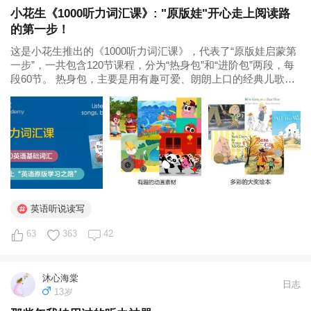
小花生《1000听力词汇课》: "原版娃"开心走上阅读路
的第一步！
这是小花生推出的《1000听力词汇课》，代表了“原版娃启蒙第
一步”，一共包含120节课程，分为“热身包”和“进阶包”两段，每
段60节。 热身包，主要是用有趣可爱、朗朗上口的经典儿歌视
频，带娃开启英语启蒙之路。 进阶包，主要是用文字优美、画
面精致的各种大奖绘本，带娃进阶冲向1000听力词汇...
英语听说读写
63
363
42
沐心海棠
日志
13岁