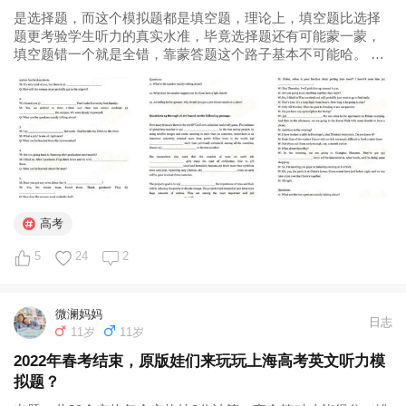
是选择题，而这个模拟题都是填空题，理论上，填空题比选择
题更考验学生听力的真实水准，毕竟选择题还有可能蒙一蒙，
填空题错一个就是全错，靠蒙答题这个路子基本不可能哈。 以
下是基于22年春考真题模拟出题，共33个空格（可以每个空格
按3分计算），完全答对才能得分（错漏均无分）。有兴趣玩玩
的原版娃，可以跟着真题...
高考
5
24
2
微澜妈妈
日志
11岁
11岁
2022年春考结束，原版娃们来玩玩上海高考英文听力模
拟题？