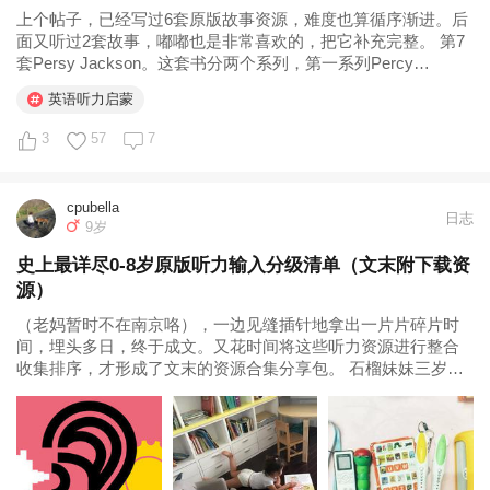
上个帖子，已经写过6套原版故事资源，难度也算循序渐进。后
面又听过2套故事，嘟嘟也是非常喜欢的，把它补充完整。 第7
套Persy Jackson。这套书分两个系列，第一系列Percy
Jackson and the Olympians；第二系列Heroes of the
英语听力启蒙
Olympus。故事...
3
57
7
cpubella
日志
9岁
史上最详尽0-8岁原版听力输入分级清单（文末附下载资
源）
（老妈暂时不在南京咯），一边见缝插针地拿出一片片碎片时
间，埋头多日，终于成文。又花时间将这些听力资源进行整合
收集排序，才形成了文末的资源合集分享包。 石榴妹妹三岁
了，她的英文听力词汇量大概4000-5000之间，目前痴迷Super
Wings, Dinopaw等动画片视频音频，以及复杂些的如...