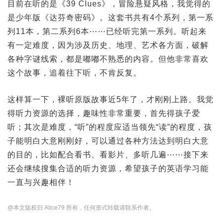
目前在听的是《39 Clues》，冒险悬疑风格，我觉得的
是少年版《达芬奇密码》。这套书共有4个系列，第一系
列11本，第二系列6本⋯⋯已经听完第一系列。听起来
有一定难度，因为涉及历史、地理、艺术各方面，破解
各种字谜线索，都是嘟嘟不熟悉的内容。但他非常喜欢
这个故事，追着往下听，不肯反复。
这样算一下，裸听原版故事近5年了，才刚刚上路。我觉
得听力资源的选择，趣味性非常重要，首先得孩子爱
听；其次是难度，“听”的程度应适当领先“读”的程度，孩
子能明白大意刚刚好，可以通过各种方法达到明白大意
的目的，比如配合看书、看影片、多听几遍⋯⋯接下来
还会继续搜集合适的听力资源，希望孩子的英语学习能
一直与兴趣相伴！
@本文版权归 Alice79 所有，任何形式转载请联系作者。