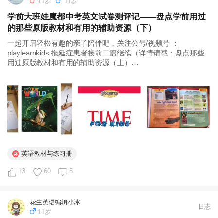
11岁
11岁
学前大班娃魔都中考英文试卷测评记——盘点学前用过
的那些原版教材和有用的辅助资源（下）
一起开启轻松有趣的亲子陪伴吧，关注公号/视频号 ：
playlearnkids 拖延症患者接前二篇继续（详情请戳：盘点那些
用过原版教材和有用的辅助资源（上）
https://mp.weixin.qq.com/s/na3QuvO7E3hS_WybiyD54g盘点那
些用过的原版教材和有用的辅助资源（中...
英语教材与练习册
13
60
5
花生英语编辑小冰
日志
11岁