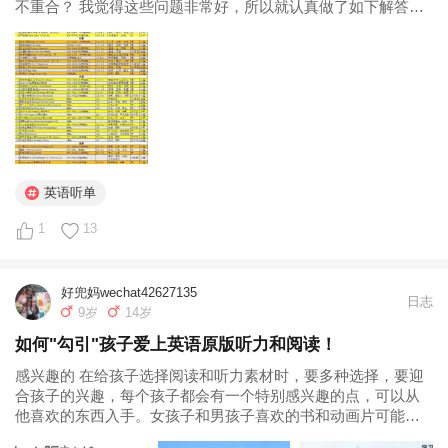
不重合？ 我觉得这些问题非常好，所以就认真做了如下解答，
供准原版娃家长参考。 █练听力的材料 ★视听材料。具体包括
原版动画片、动画电影、适合孩子的真人电影、各种真人秀、
青少年电视剧、人文...
英语听单
1
13
好兜妈wechat42627135
日志
9岁
14岁
如何"勾引"孩子爱上英语原版听力和阅读！
感兴趣的 在给孩子选择阅读和听力素材时，要多种选择，要迎
合孩子的兴趣，每个孩子都会有一个特别感兴趣的点，可以从
他喜欢的东西入手。女孩子和男孩子喜欢的书和动画片可能不
同，不同性格的孩子喜欢的内容也可能不同。从他感兴趣的内