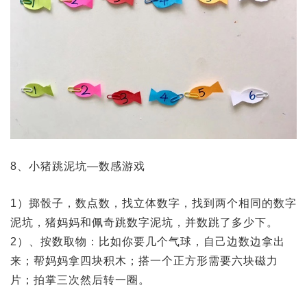
8、小猪跳泥坑—数感游戏
1）掷骰子，数点数，找立体数字，找到两个相同的数字
泥坑，猪妈妈和佩奇跳数字泥坑，并数跳了多少下。
2）、按数取物：比如你要几个气球，自己边数边拿出
来；帮妈妈拿四块积木；搭一个正方形需要六块磁力
片；拍掌三次然后转一圈。