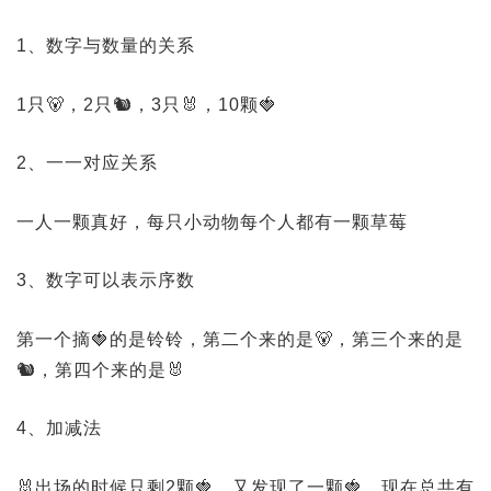
1、数字与数量的关系
1只🐻，2只🐿️，3只🐰，10颗🍓
2、一一对应关系
一人一颗真好，每只小动物每个人都有一颗草莓
3、数字可以表示序数
第一个摘🍓的是铃铃，第二个来的是🐻，第三个来的是
🐿️，第四个来的是🐰
4、加减法
🐰出场的时候只剩2颗🍓，又发现了一颗🍓，现在总共有