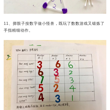
11、掷骰子按数字做小怪兽，既玩了数数游戏又锻炼了
手指精细动作。