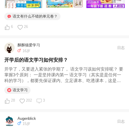
语文有什么不错的单元卷？
6
26
酥酥猫爱学习
日志
16岁
开学后的语文学习如何安排？
开学了，又要进入紧张的学期了， 语文学习该如何安排呢？ 要
掌握3个原则： 一是坚持课内第一 语文学习（其实是是任何一
科的学习），都要先保证课内、立足课本、吃透课本，这是基
本原则。所以，开学后要紧跟老师、紧跟课堂，把课内要求掌
语文学习
握的知识牢固掌握，这是基本前提、是首要任务、是必须做好
的。基础的字词句默写...
28
202
3
Augenblick
日志
15岁