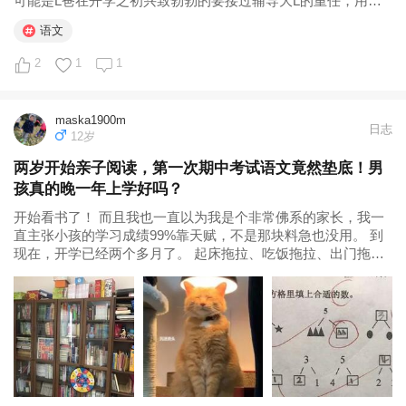
可能是L爸在开学之初兴致勃勃的要接过辅导大L的重任，用力
过猛导致的。 语文补差任务便由我接了过来。之所以是说语文
语文
补差，而不是补拼音，是因为在接下来的语文学习，其实发现
语文学习任务非常重，光...
2
1
1
maska1900m
日志
12岁
两岁开始亲子阅读，第一次期中考试语文竟然垫底！男
孩真的晚一年上学好吗？
开始看书了！ 而且我也一直以为我是个非常佛系的家长，我一
直主张小孩的学习成绩99%靠天赋，不是那块料急也没用。 到
现在，开学已经两个多月了。 起床拖拉、吃饭拖拉、出门拖拉
的是他。 大冷天放学从来不穿外套，穿个单衣就跑出教室的是
他。 在学校接了水，但却扭头就忘记把水杯放哪，半天没喝水
的是他。 放学...