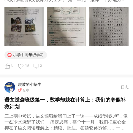
（写景） 语文书上的习作要求： 作文辅导书上的习作指导： 女
儿的作文： 第二单元：小小“动物园”（写人） 语文书上的要求
辅导书上的指导...
小学中高年级学习
8
49
2
爬坡的小蜗牛
日志
9岁
语文逆袭班级第一，数学却栽在计算上：我们的寒假补
救计划
三上期中考试，语文狠狠给我们上了一课——成绩“滑铁卢”，像
一盆冷水浇醒了我们。 痛定思痛，整个十一月，我们把重心全
押在了语文阅读理解上：精读、批注、答题套路拆解……一天