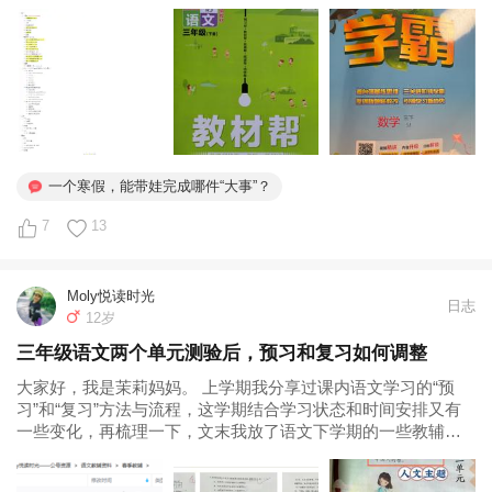
都没松懈。功夫不负有心人。期末成绩单揭晓那一刻，真有
种“守得云开见月明”的感觉：语文99.5分，英语100分，双双拿
下班级单科第一...
一个寒假，能带娃完成哪件“大事”？
7
13
Moly悦读时光
日志
12岁
三年级语文两个单元测验后，预习和复习如何调整
大家好，我是茉莉妈妈。 上学期我分享过课内语文学习的“预
习”和“复习”方法与流程，这学期结合学习状态和时间安排又有
一些变化，再梳理一下，文末我放了语文下学期的一些教辅和
学习资料，供大家参考，文末可以提取。 昨晚娃给我看了看语
文第二单元测的试卷，语基和阅读理解部分都没有扣分，作文