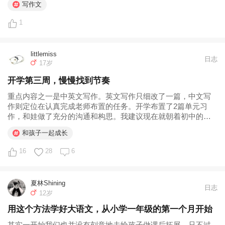
写作文
1
littlemiss
日志
17岁
开学第三周，慢慢找到节奏
重点内容之一是中英文写作。英文写作只细改了一篇，中文写
作则定位在认真完成老师布置的任务。开学布置了2篇单元习
作，和娃做了充分的沟通和构思。我建议现在就朝着初中的要
求练习，字数要达到600以上，立意一定要有所提高。第一
和孩子一起成长
篇“变形记”用了抗疫的故事，第二篇续写用了乡村教育做故事背
景。最近几天开始尝试积累新闻...
16
28
6
夏林Shining
日志
12岁
用这个方法学好大语文，从小学一年级的第一个月开始
其实一开始我们也并没有刻意地去给孩子做课后拓展，只不过