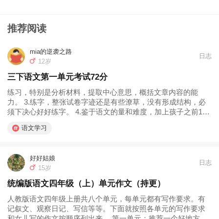
推荐阅读
mia的逆袭之路
日志
12岁
三下语文第一单元考试72分
练习，特别是分析材料，提取中心意思，概括文章内容的能
力。 3.练字，整张试卷字迹还是有些潦草，没有形成结构，必
须下决心好好练字。 4.鉴于语文的量和难度，加上孩子之前1-2
年级我的不忍心，所以后面计划周内周一至周四投入到语文的
语文学习
时间1小时，周五周六1-1.5个小时。这样投入到数学和英语每课
就是0.5小时...
好好姑娘
日志
15岁
统编版语文四年级（上）单元作文（持更）
人教版语文四年级上册共八个单元，每单元都有写作要求。有
记叙文、观察日记、写信等等。下面就按照各单元的写作要求
和女儿写的作文按顺序列出来。 第一单元：推荐一个好地方