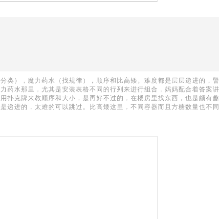
（分类），魔力药水（找规律），顺序和比高矮。难度都是层层递进的，
魔力药水那里，尤其是安装表格不同的行列来进行组合，妈妈配合着答案
。用扑克牌来教顺序和大小，是再好不过的，在楼房里找东西，也是颇有
度是递进的，太难的可以跳过。比高矮这里，不同容器而且方糖数量也不