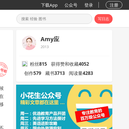
下载App
公众号
登录
注册
写日志
Amy应
2013
粉丝
815
获得赞和收藏
4052
创作
579
藏书
3713
阅读量
4283
候
在
移
不