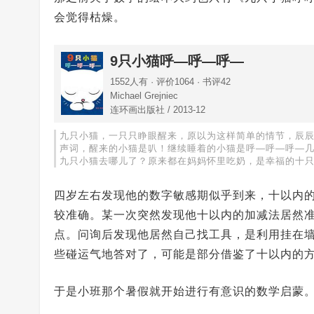
会觉得枯燥。
9只小猫呼—呼—呼—
1552人有 · 评价1064 · 书评42
Michael Grejniec
连环画出版社 / 2013-12
九只小猫，一只只睁眼醒来，原以为这样简单的情节，辰
声词，醒来的小猫是叭！继续睡着的小猫是呼—呼—呼—
九只小猫去哪儿了？原来都在妈妈怀里吃奶，是幸福的十
四岁左右发现他的数字敏感期似乎到来，十以内
较准确。某一次突然发现他十以内的加减法居然
点。问询后发现他居然自己找工具，是利用挂在
些碰运气地答对了，可能是部分借鉴了十以内的
于是小班那个暑假就开始进行有意识的数学启蒙