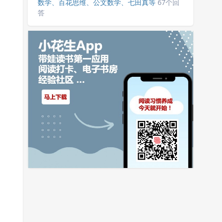
数学、百花思维、公文数学、七田真等
67个回
答