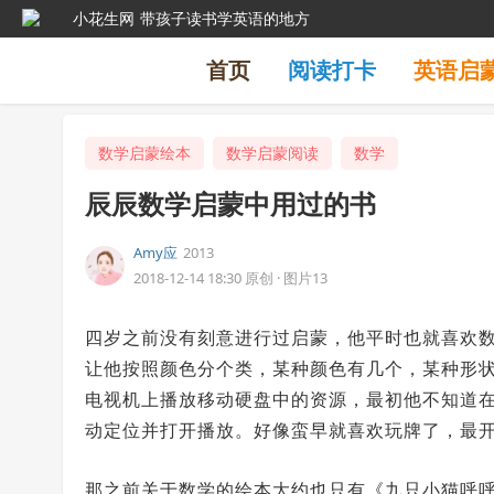
小花生网
带孩子读书学英语的地方
首页
阅读打卡
英语启
数学启蒙绘本
数学启蒙阅读
数学
辰辰数学启蒙中用过的书
Amy应
2013
2018-12-14 18:30
原创
·
图片13
四岁之前没有刻意进行过启蒙，他平时也就喜欢
让他按照颜色分个类，某种颜色有几个，某种形
电视机上播放移动硬盘中的资源，最初他不知道
动定位并打开播放。好像蛮早就喜欢玩牌了，最
那之前关于数学的绘本大约也只有《九只小猫呼