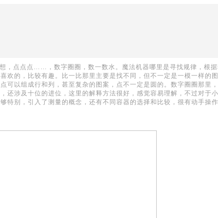
想一想，点点点……，数字圈圈，数一数水。魔法机器哪里是寻找规律，根据
最喜欢的，比较有趣。比一比那里主要是找不同，但不一定是一模一样的
明点可以组成行和列，甚至复杂的图案，点不一定是圆的。数字圈圈那里
项，还涉及十位的进位，这里的解释方法很好，感觉容易理解，不过对于
也够特别，引入了测量的概念，还有不同容器的选择和比较，很有动手操