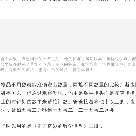
辰会不喜欢。没想到一问一答之间，他的参与度居然很高，听得也认真。
几只小猫在睡觉？重复的问题，不同的答案。数学教育，润物细无声。而
只猫。是数学的加法，也是生活的加法，特别温馨！
的物品不用数就能准确说出数量，两堆不同数量的比较判断也
准确率可以，但通过观察发现，他不是掰手指头而是凌空指指
墙上的时钟刻度数字来帮忙计数。爸爸接着靠他十以上的，也
方法，譬如五减二迁移到十五减二、二十五减二这类。
。当时先用的是《走进奇妙的数学世界》三册，