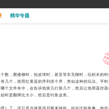
蒙
精华专题
数个数，爬楼梯时，拍皮球时，甚至等车无聊时，玩积木的时
状有几个，按照红黄蓝的序列排个序，类似这种的玩法。平时
在哪个文件夹中，会告诉他第几行第几个，然后让他用遥控器
开始时是翻牌比大小，然后是钓鱼这类。
呼呼》了，还只是当做英语启蒙来做的，好在比较有趣，他也