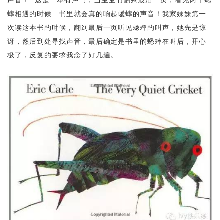
蟀相遇的时候，书里就会真的响起蟋蟀的声音！我家妹妹第一
次读这本书的时候，翻到最后一页听见蟋蟀的叫声，她先是惊
讶，然后到处寻找声音，最后确定是书里的蟋蟀在叫后，开心
极了，反复的要求我念了好几遍。