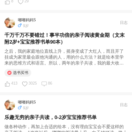
8
29
嘟嘟妈妈S
日志
9岁
千万千万不要错过！事半功倍的亲子阅读黄金期（文末
附2岁+宝宝推荐书单90本）
之后，我的家庭地位直线上升，摇身变成了大红人，而且开了
挂成为家里最会跟他沟通的人，用的什么方法？就是绘本里学
来的思维方式和语言。所以，两年的亲子共读，我的最大收获
不是他的阅读量，而是我们亲密的亲子关系。 碎碎念了这么
选书买书
多，咱们回到文章标题中的话题，什么是亲子阅读最黄金期的
时期？ 0-3岁的宝宝会积极...
413
3025
86
嘟嘟妈妈S
日志
9岁
乐趣无穷的亲子共读，0-2岁宝宝推荐书单
做各种动作，再加上合适的绘本，没有理由宝宝会不爱这样的