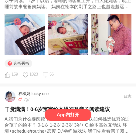
亲子阅读。 1岁半以后，嘟嘟的阅读量上升，白天姥姥读，晚上
睡前故事爸爸妈妈读。 妈妈在绘本的剁手之路上也越走越远，
现在至少1000本+了。因为妈妈也喜欢看绘本。好的绘本真是大
人小孩都喜欢。 想囤着自己先翻翻的DK科普书，他都能从头到
尾津津有味的...
选书买书
159
1023
56
柠檬妈 lucky one
日志
7岁
干货满满！0-6岁宝宝绘本挑选及亲子阅读建议
App内打开
A.我们为什么要阅读？-绘本背后的大智慧 B.如何挑选优秀的适
合孩子的绘本？ 0-1岁 1-2岁 2-3岁 3岁+ C.绘本高效互动法 环
境+schedule/routine+态度 D.“4W” 游戏法 我们先看看亲子阅读