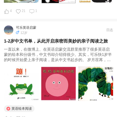
4
21
1
可乐英语启蒙
日志
12岁
1-2岁中文书单，从此开启亲密而美妙的亲子阅读之旅
一直以来，在微博上、在英语启蒙交流群里推荐了很多英语启
蒙的绘本和分级书，中文书却介绍得很少。其实，可乐快1岁半
的时候开始爱上亲子阅读，是从中文书起步的。 岁月荏苒，当
时亲子阅读的记忆已开始模糊。值得庆幸的是：我很爱给可乐
写成长日记，点点滴滴都记录在word文档里，现在回去翻看，
真的感觉是满满的回忆...
英语绘本阅读