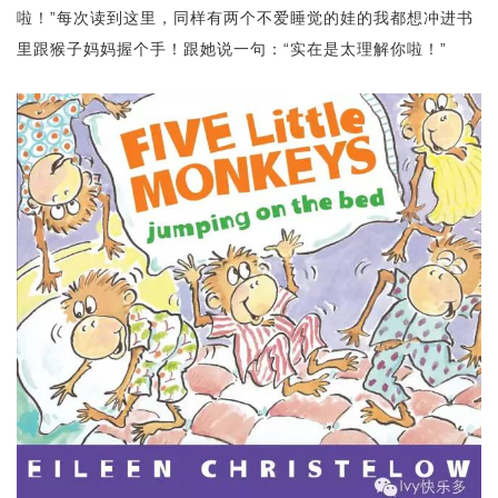
啦！”每次读到这里，同样有两个不爱睡觉的娃的我都想冲进书
里跟猴子妈妈握个手！跟她说一句：“实在是太理解你啦！”