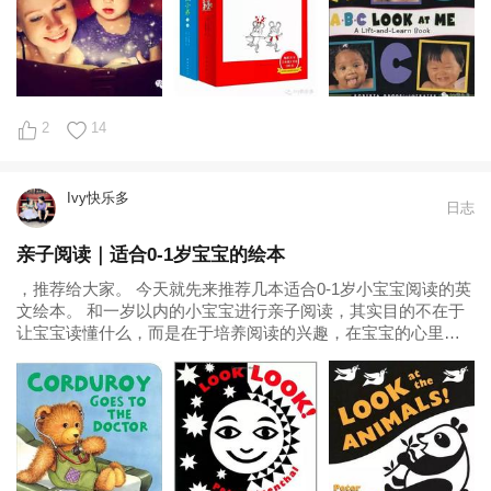
2
14
Ivy快乐多
日志
亲子阅读｜适合0-1岁宝宝的绘本
，推荐给大家。 今天就先来推荐几本适合0-1岁小宝宝阅读的英
文绘本。 和一岁以内的小宝宝进行亲子阅读，其实目的不在于
让宝宝读懂什么，而是在于培养阅读的兴趣，在宝宝的心里建
立对阅读的美好感受。所以情节简单，色彩鲜艳对比度高，不
容易损坏的硬纸板书（board book）最能吸引小宝宝的注意力，
最适合这个阶段...