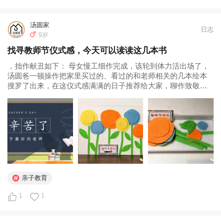
汤圆家
日志
9岁
找寻教师节仪式感，今天可以读读这几本书
，拙作献丑如下： 母女慢工细作完成，该轮到体力活出场了，
汤圆爸一顿操作把家里买过的、看过的和老师相关的几本绘本
搜罗了出来，在这仪式感满满的日子推荐给大家，聊作致敬教
师专题课一节~ 1.我的老师是怪兽 享誉全球的美国著名儿童书
作家、插画家完成的温暖的绘本，献给那些被...
亲子教育
1
1