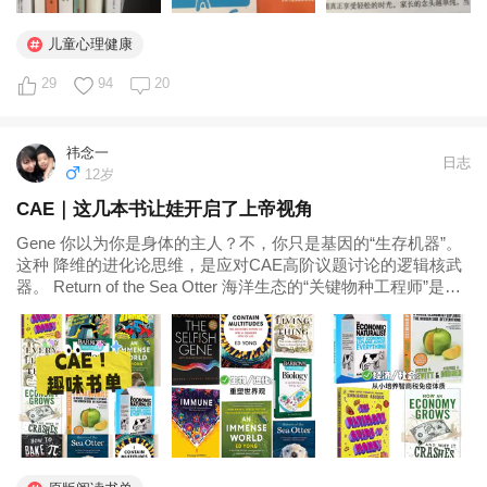
儿童心理健康
29
94
20
祎念一
日志
12岁
CAE｜这几本书让娃开启了上帝视角
Gene 你以为你是身体的主人？不，你只是基因的“生存机器”。
这种 降维的进化论思维，是应对CAE高阶议题讨论的逻辑核武
器。 Return of the Sea Otter 海洋生态的“关键物种工程师”是这
本书最硬核的科普部分，它完美诠释了什么是牵一发而动全
身。 孩子能看懂复杂的生态食物链关系...