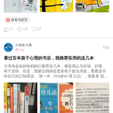
拼音与识字
55
236
18
小花生小溪
日志
8岁
看过百本孩子心理的书后，我推荐实用的这几本
大浪淘金似的给妈妈们推荐这几本，都是我认为好读、好懂，
有干货的。但是，我建议妈妈还是拿电子版先浏览，看看是否
对自己的口味再说。 第一本 《0-6岁A+育儿法》，陈鲁著 我最
喜欢的育儿书作者是这样的：既有扎实的研究背景，自己本身
又是妈妈，有第一手体验。 这本书作者陈鲁是纽约大学发展与
认知...