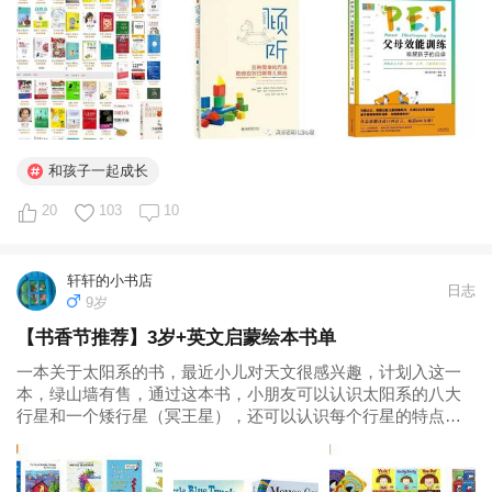
去年推荐了她的第一本书《倾听孩子》。这两本书内容有些重
合，但第二本对于不同...
和孩子一起成长
20
103
10
轩轩的小书店
日志
9岁
【书香节推荐】3岁+英文启蒙绘本书单
一本关于太阳系的书，最近小儿对天文很感兴趣，计划入这一
本，绿山墙有售，通过这本书，小朋友可以认识太阳系的八大
行星和一个矮行星（冥王星），还可以认识每个行星的特点。
我发现孩子对天空和海洋有近乎天然的敏感和亲近，可以早些
引导他们，宇宙、星球、太阳系、太阳月亮交替出现、四季的
变化等等一些 绘本语言...