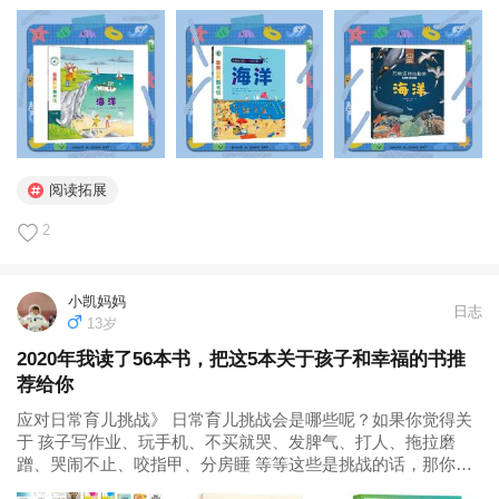
是无数种动植物的家园，也和人类生存息息相关……总之，海
底世界充满了奥秘！ 3-6岁的宝宝，可以从这本关于海洋的小
书...
阅读拓展
2
小凯妈妈
日志
13岁
2020年我读了56本书，把这5本关于孩子和幸福的书推
荐给你
应对日常育儿挑战》 日常育儿挑战会是哪些呢？如果你觉得关
于 孩子写作业、玩手机、不买就哭、发脾气、打人、拖拉磨
蹭、哭闹不止、咬指甲、分房睡 等等这些是挑战的话，那你一
定要读这本书。 这本书的作者是儿童心理治疗师帕蒂•惠芙乐，