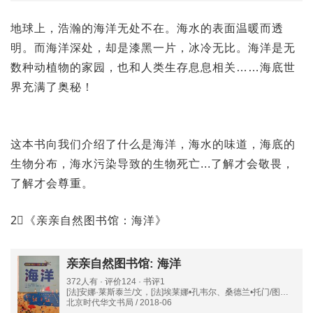
地球上，浩瀚的海洋无处不在。海水的表面温暖而透
明。而海洋深处，却是漆黑一片，冰冷无比。海洋是无
数种动植物的家园，也和人类生存息息相关……海底世
界充满了奥秘！
这本书向我们介绍了什么是海洋，海水的味道，海底的
生物分布，海水污染导致的生物死亡...了解才会敬畏，
了解才会尊重。
2⃣️《亲亲自然图书馆：海洋》
亲亲自然图书馆: 海洋
372人有 · 评价124 · 书评1
[法]安娜·莱斯泰兰/文，[法]埃莱娜•孔韦尔、桑德兰•托门/图，
魏娜/译
北京时代华文书局 / 2018-06