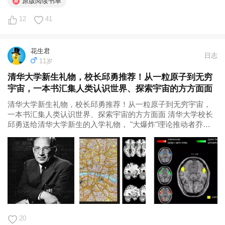
原版阅读书单
12
41
花生君
日志
11岁
清华大学新生礼物，校长邱勇推荐！从一粒原子到无穷
宇宙，一本书汇集人类认识世界、探索宇宙的方方面面
清华大学新生礼物，校长邱勇推荐！从一粒原子到无穷宇宙，
一本书汇集人类认识世界、探索宇宙的方方面面 清华大学校长
邱勇送给清华大学新生的入学礼物， "大爆炸"理论推动者乔治·
伽莫夫的科普经典， 风靡全球70余年， 鼓舞一代代年轻人走上
科学道路！ 当你翻开这本书，本书将带你： 玩遍数字游戏，感
受时间与...
20