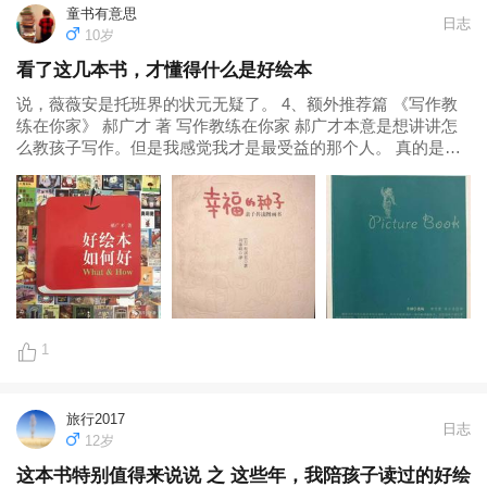
童书有意思
日志
10岁
看了这几本书，才懂得什么是好绘本
说，薇薇安是托班界的状元无疑了。 4、额外推荐篇 《写作教
练在你家》 郝广才 著 写作教练在你家 郝广才本意是想讲讲怎
么教孩子写作。但是我感觉我才是最受益的那个人。 真的是一
本充满才华的教育书籍。 这本书也是写作范本本身，看过一遍
就都记住了。这就是高超的写作技巧。 内容又有趣又实用，看
起来像喝粥那么容易，呼噜噜的，碗就见底了。 这些书都是可
以帮我们一步一步走近绘本世界的向导，读读吧。...
1
旅行2017
日志
12岁
这本书特别值得来说说 之 这些年，我陪孩子读过的好绘