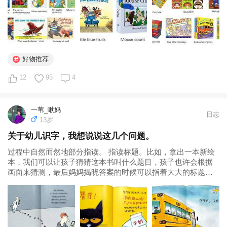
好物推荐
12
95
4
一苇_啾妈
日志
13岁
关于幼儿识字，我想说说这几个问题。
过程中自然而然地部分指读。 指读标题。比如，拿出一本新绘
本，我们可以让孩子猜猜这本书叫什么题目，孩子也许会根据
画面来猜测，最后妈妈揭晓答案的时候可以指着大大的标题念
出来：“你看，这里写着‘×××××’。”因为你这个动作，孩子就会
特别关注这几个字，会对这几个字特别有印象。 指读加大加粗
的字以及图画里的...