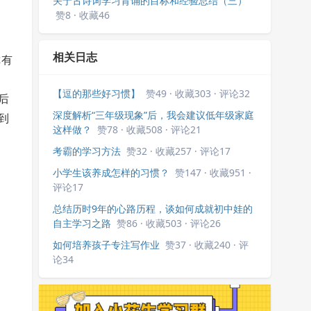
关于古诗词学习背诵的目标和经验总结（三）
赞8 · 收藏46
相关日志
你有
【逗的那些好习惯】
赞49 · 收藏303 · 评论32
后
深度解析“三年级现象”后，我会建议低年级家庭
到
这样做？
赞78 · 收藏508 · 评论21
考霸的学习方法
赞32 · 收藏257 · 评论17
小学生该养成怎样的习惯？
赞147 · 收藏951 ·
评论17
总结历时9年的心路历程，谈如何成就初中娃的
自主学习之路
赞86 · 收藏503 · 评论26
如何培养孩子专注写作业
赞37 · 收藏240 · 评
论34