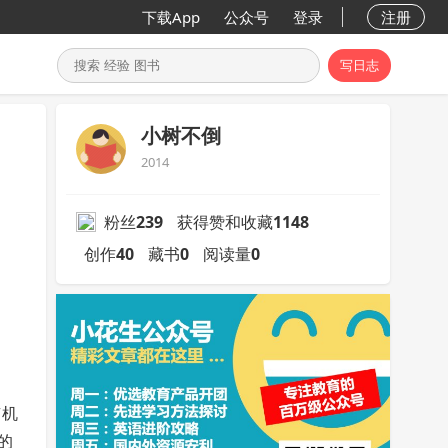
下载App
公众号
登录
注册
写日志
小树不倒
2014
粉丝
239
获得赞和收藏
1148
创作
40
藏书
0
阅读量
0
有机
的