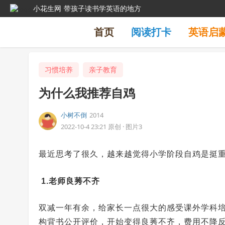
小花生网
带孩子读书学英语的地方
首页
阅读打卡
英语启
习惯培养
亲子教育
为什么我推荐自鸡
小树不倒
2014
2022-10-4 23:21
原创
·
图片3
最近思考了很久，越来越觉得小学阶段自鸡是挺
1.老师良莠不齐
双减一年有余，给家长一点很大的感受课外学科培
构背书公开评价，开始变得良莠不齐，费用不降