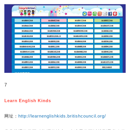
7
Learn English Kinds
网址：
http://learnenglishkids.britishcouncil.org/