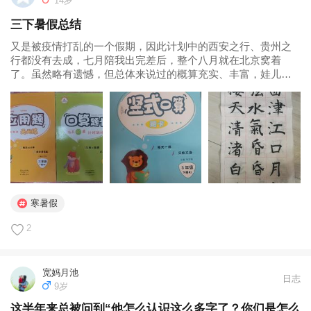
14岁
三下暑假总结
又是被疫情打乱的一个假期，因此计划中的西安之行、贵州之
行都没有去成，七月陪我出完差后，整个八月就在北京窝着
了。虽然略有遗憾，但总体来说过的概算充实、丰富，娃儿也
有了大把的自由时间。简单总结下，迎接小学的后半段。 一、
阅读 首先是晨读。每天半小时，前半期以《论语》和《日有所
诵》（四年级）为主，后期是...
寒暑假
2
宽妈月池
日志
9岁
这半年来总被问到“他怎么认识这么多字了？你们是怎么