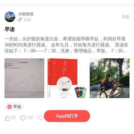
小欣欣欣
日志
15岁
早读
一开始，从护眼的角度出发，希望娃能早睡早起，利用好早晨
30的时间来进行晨读。 去年九月，开始每天进行晨读。 晨读安
排如下： 7：00——7：30，洗漱，整理物品，早饭。 7：30
——8：00，晨读。 8：00出门去学校。 每天晨读材料是古诗，
文言文，散文三种体裁。 朗读周期是按照艾宾浩斯来进行...
早读
App内打开
58
142
10