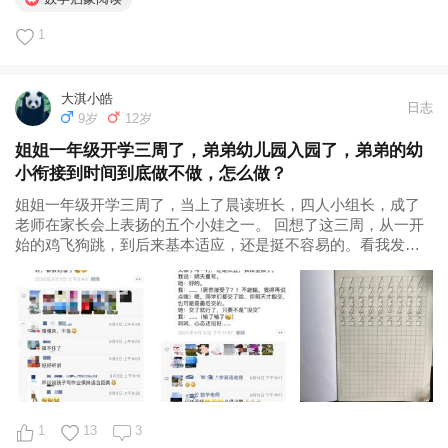
1
大淇小皓
日志
9岁
12岁
姐姐一年级开学三周了，弟弟幼儿园入园了，弟弟的幼
小衔接到时间到底做不做，怎么做？
姐姐一年级开学三周了，当上了晨读班长，四人小组长，成了
老师在家长会上表扬的五个小娃之一。 回想了这三周，从一开
始的鸡飞狗跳，到后来基本适应，还是挺不容易的。看我发的
两篇朋友圈就可以看得出来。 姐姐是完全没有幼小衔接的，拼
音，写字，数学什么都没弄（除了英语和钢琴，我们没整过其
他的...
1
13
3