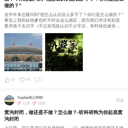
做的？”
这半年来总被问到“他怎么认识这么多字了？你们是怎么做的？”
事实上我和娃他爹也时不时会这么感叹，因为我们并没有刻意
要求孩子去识字（不过发现娃认识不少字后，有时候也难舍想
看看他都认识了什么字的企图心，这点我要承认）。我们既不
跟那些鸡娃界响当当的教材（比如说《四五快读》《学前快读
600字》之类...
15
34
2
Sophie和JJMM
日志
11岁
16岁
窝沟封闭，做还是不做？怎么做？-听科研狗为你起底窝
沟封闭