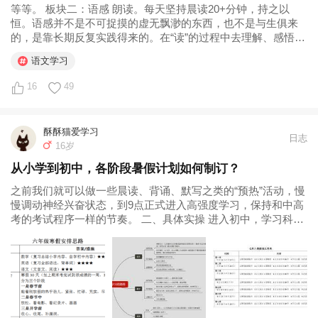
等等。 板块二：语感 朗读。每天坚持晨读20+分钟，持之以
恒。语感并不是不可捉摸的虚无飘渺的东西，也不是与生俱来
的，是靠长期反复实践得来的。在“读”的过程中去理解、感悟写
作思路、技巧、方法，去体会文章意义。 请注意，我们所说
语文学习
的“朗读”重在体会文章的立意、结构、语言、情感；不是让孩子
像朗诵家一样进行...
16
49
酥酥猫爱学习
日志
16岁
从小学到初中，各阶段暑假计划如何制订？
之前我们就可以做一些晨读、背诵、默写之类的“预热”活动，慢
慢调动神经兴奋状态，到9点正式进入高强度学习，保持和中高
考的考试程序一样的节奏。 二、具体实操 进入初中，学习科目
多、学习任务重，在安排暑假学习任务的时候，可以做“三表”：
总表、周表、日表。（10天左右的旅行时间，计划另定） 1.总
任务表 这个...