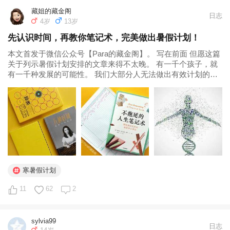
藏姐的藏金阁
日志
4岁
13岁
先认识时间，再教你笔记术，完美做出暑假计划！
本文首发于微信公众号【Para的藏金阁】。 写在前面 但愿这篇
关于列示暑假计划安排的文章来得不太晚。 有一千个孩子，就
有一千种发展的可能性。 我们大部分人无法做出有效计划的原
因，是因为不够充分了解时间，也不曾掌握一定的手帐笔记
术。 所以当脑海里塞满来满满当当的计划时，反而无从下手。
老子曾说...
寒暑假计划
11
62
2
sylvia99
日志