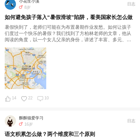
小花生小溪
日志
8岁
如何避免孩子落入“暑假滑坡”陷阱，看美国家长怎么做
暑假快到了，老师们可能在为布置暑期作业发愁。如何让孩子
们度过一个快乐的暑假？我们找到了方柏林老师的文章，他从
阅读的角度，以一个女儿父亲的身份，讲述了丰富、多元、有
趣的美国暑期作业。 美国中小学的暑假，通常在五月底结束，
一直延续到八月份。长达三个月的时间里，如何打发孩子的时
间是个大问题。和国内不同的...
14
22
10
酥酥猫爱学习
日志
16岁
语文积累怎么做？两个维度和三个原则