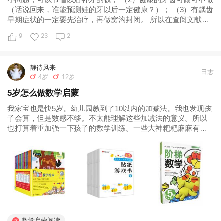
小问题，可以节省以后补牙的钱； （2）健康的牙齿可做可不做
（话说回来，谁能预测娃的牙以后一定健康？）； （3）有龋齿
早期症状的一定要先治疗，再做窝沟封闭。 所以在查阅文献，
确定了窝沟封闭的好处后，我决定给孩子做窝沟封闭。接下
9
23
2
来，就是怎么做的问题了，是在有口碑的大医院名医生那里
做？还是在学校几百人一起...
静待风来
日志
4岁
12岁
5岁怎么做数学启蒙
我家宝也是快5岁。幼儿园教到了10以内的加减法。我也发现孩
子会算，但是数感不够。不太能理解这些加减法的意义。所以
也打算着重加强一下孩子的数学训练。一些大神粑粑麻麻有很
多关于数学的小游戏，已经收藏，打算暑假兴趣班结束后带孩
子一个个玩起来。另外我们收的关于数学的书，有 好玩的数学
主要是简单有趣的小...
数学启蒙阅读