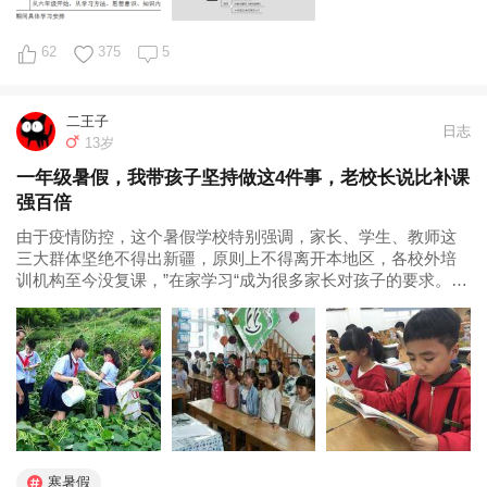
62
375
5
二王子
日志
13岁
一年级暑假，我带孩子坚持做这4件事，老校长说比补课
强百倍
由于疫情防控，这个暑假学校特别强调，家长、学生、教师这
三大群体坚绝不得出新疆，原则上不得离开本地区，各校外培
训机构至今没复课，”在家学习“成为很多家长对孩子的要求。
我娃班上，放暑假前，就有不少家长团购了下学期语文、数学
课本、教辅，作业本，准备暑假一到，就”在家提前开学“。 而
我，暑假以来，只坚持...
寒暑假