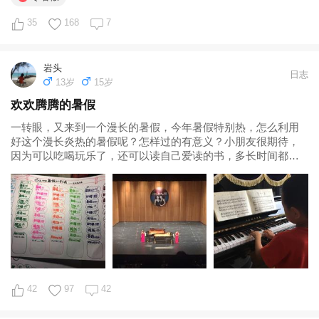
35
168
7
岩头
日志
13岁
15岁
欢欢腾腾的暑假
一转眼，又来到一个漫长的暑假，今年暑假特别热，怎么利用
好这个漫长炎热的暑假呢？怎样过的有意义？小朋友很期待，
因为可以吃喝玩乐了，还可以读自己爱读的书，多长时间都可
以，作为妈妈，当然也不能懈怠下来， 怎么合理的打发时间，
如何平衡学习和玩耍，这需要妈妈好好考量。 家中的两娃，一
个即将步入小学，一个...
42
97
42