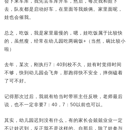
会下来车库，我先去车库开车，然后，每次我和娃下
去，队友都是启动好车，在里面等我娘俩。家里面呢，
娃也会催我。
总之，吃饭，我是家里最慢的，嗯，娃吃饭属于比较快
的，虽然瘦，经常在幼儿园吃两碗饭+（当然，碗比较小
啦）
去年，某次，刚执行7：40到校不久，娃有时觉得时间
不够，快到幼儿园会飞奔，那跑得快不安全，摔倒磕着
了可不好。
记得那次过后，我就有给当时带班主任反映，老师最后
说，也不一定非要7：40，7：50以前也可以。
其实，幼儿园迟到没有什么，有的家长会兢兢业业一定
不让娃迟到，反正我不是这样的。自那后，除了娃参与