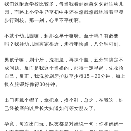
我们这附近学校比较多，每当我看到娃急匆匆赶往幼儿
园，而路上小学生乃至初中生还在悠哉悠哉地啃着早餐
步行到校。那一刻，心里不平衡啊。
不就个幼儿园嘛，起那么早干嘛呀。至于吗？有必要
吗？我娃幼儿园离家很近，步行稍快点，八分钟可到。
男孩子嘛，刷个牙，洗把脸，再抹个脸，五分钟搞定不
成问题。反而是我这个当娘的，那得一定早起，先收拾
自己，反正，我洗脸刷牙护肤至少得15～20分钟，加上
换衣服🙀好像得30分钟。
出门再戴个帽子，拿把伞，换个鞋，总之，在我这，娃
已经被磨的以后长大知道如何等女朋友了。
毕竟，每次出门玩，队友都是对娃说一句：你和妈妈一