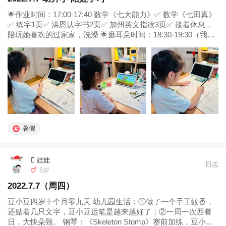
🌟作业时间：17:00-17:40 数学《七大能力》✅ 数学《七田真》
✅ 练字1页✅ 洪恩认字书2页✅ 加州英文指读3页✅ 接着休息，
陪玩她喜欢的过家家，洗澡 🌟磨耳朵时间：18:30-19:30（我去
洗澡做饭） 英文 海妮曼gk✅ 中文《狐小九上学记》这个很爱听
～✅ 🥣晚饭19:30-20...
暑假
 娃娃
日志
8岁
2022.7.7（周四）
豆小豆四岁十个月零九天 幼儿园生活：①做了一个手工蚊香，
还贴着几只文字，豆小豆运笔是越来越好了；②一周一次西餐
日，大快朵颐。 钢琴：《Skeleton Stomp》赛前加练，豆小豆