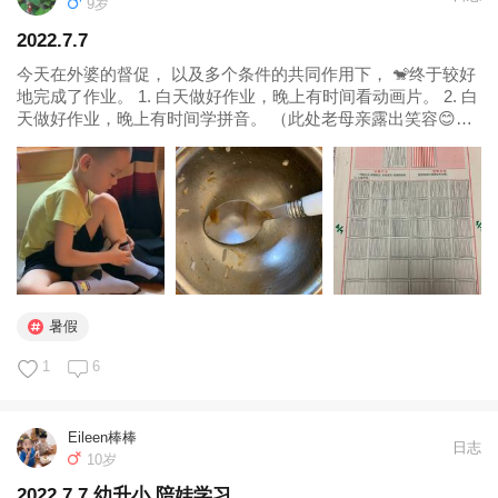
9岁
2022.7.7
今天在外婆的督促， 以及多个条件的共同作用下， 🐒终于较好
地完成了作业。 1. 白天做好作业，晚上有时间看动画片。 2. 白
天做好作业，晚上有时间学拼音。 （此处老母亲露出笑容😊）
—————happy———— 1.生活习惯： 中午打电话回家，娃
和外婆正在吃面🍜 一问作业做了没有，答曰：下午...
暑假
1
6
Eileen棒棒
日志
10岁
2022.7.7 幼升小 陪娃学习