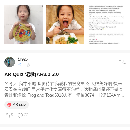
花在钢琴练习上面的时间太少了，真的是临阵磨枪。 英文：
WS/Basic 2 U7-8的复习，上的中规中矩。 其他：开始创...
妍926
日志
11岁
AR Quiz 记录(AR2.0-3.0
的冬天 我才不呢 我要待在我暖和的被窝里 冬天很美好啊 快来
看看多有趣吧 虽然平时作文写得不怎样，这翻译倒是还不错☺️
青蛙和蟾蜍 Frog and Toad5918人有 · 评价3674 · 书评134Arnold
Lobel 🍀2022.7.7🍀 Henry and Mudge，28本，总计...
AR quiz
5
22